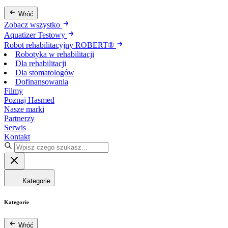
Wróć
Zobacz wszystko
Aquatizer Testowy
Robot rehabilitacyjny ROBERT®
Robotyka w rehabilitacji
Dla rehabilitacji
Dla stomatologów
Dofinansowania
Filmy
Poznaj Hasmed
Nasze marki
Partnerzy
Serwis
Kontakt
Kategorie
Kategorie
Wróć