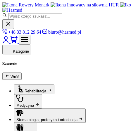
Rowery Monark
Innowacyjna siłownia HUR
+48 33 812 29 64
biuro@hasmed.pl
Kategorie
Kategorie
Wróć
Rehabilitacja
Medycyna
Stomatologia, protetyka i ortodoncja