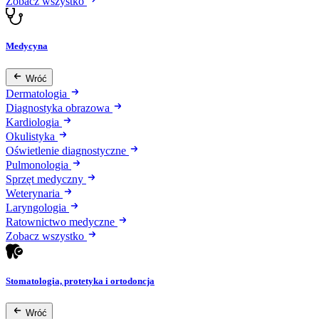
Zobacz wszystko
Medycyna
Wróć
Dermatologia
Diagnostyka obrazowa
Kardiologia
Okulistyka
Oświetlenie diagnostyczne
Pulmonologia
Sprzęt medyczny
Weterynaria
Laryngologia
Ratownictwo medyczne
Zobacz wszystko
Stomatologia, protetyka i ortodoncja
Wróć