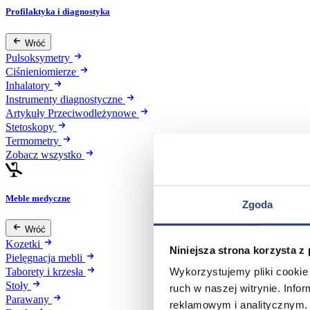
Profilaktyka i diagnostyka
Wróć
Pulsoksymetry
Ciśnieniomierze
Inhalatory
Instrumenty diagnostyczne
Artykuły Przeciwodleżynowe
Stetoskopy
Termometry
Zobacz wszystko
Meble medyczne
Zgoda
Wróć
Kozetki
Niniejsza strona korzysta z
Pielęgnacja mebli
Wykorzystujemy pliki cookie 
Taborety i krzesła
Stoły
ruch w naszej witrynie. Inf
Parawany
reklamowym i analitycznym. 