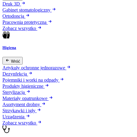
Druk 3D
Gabinet stomatologiczny
Ortodoncja
Pracownia protetyczna
Zobacz wszystko
Higiena
Wróć
Artykuły ochronne jednorazowe
Dezynfekcja
Pojemniki i worki na odpady
Produkty higieniczne
Sterylizacja
Materiały opatrunkowe
Asortyment drobny
Strzykawki i igły
Urządzenia
Zobacz wszystko