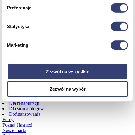
Preferencje
Dofinansowania
Statystyka
Wróć
Dofinansowania
Zobacz wszystko
Marketing
Wynajem
Zezwól na wszystkie
Wróć
Zobacz wszystko
Aquatizer Testowy
Zezwól na wybór
Robot rehabilitacyjny ROBERT®
Robotyka w rehabilitacji
Dla rehabilitacji
Dla stomatologów
Dofinansowania
Filmy
Poznaj Hasmed
Nasze marki