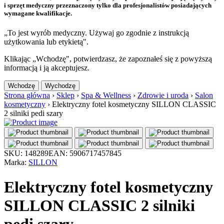
i sprzęt medyczny przeznaczony tylko dla profesjonalistów posiadających
wymagane kwalifikacje.
„To jest wyrób medyczny. Używaj go zgodnie z instrukcją
użytkowania lub etykietą".
Klikając „Wchodzę", potwierdzasz, że zapoznałeś się z powyższą
informacją i ją akceptujesz.
Wchodzę
Wychodzę
Strona główna
›
Sklep
›
Spa & Wellness
›
Zdrowie i uroda
›
Salon
kosmetyczny
›
Elektryczny fotel kosmetyczny SILLON CLASSIC
2 silniki pedi szary
SKU: 148289
EAN: 5906717457845
Marka:
SILLON
Elektryczny fotel kosmetyczny
SILLON CLASSIC 2 silniki
pedi szary