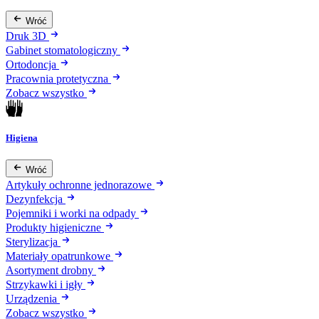
Wróć
Druk 3D
Gabinet stomatologiczny
Ortodoncja
Pracownia protetyczna
Zobacz wszystko
Higiena
Wróć
Artykuły ochronne jednorazowe
Dezynfekcja
Pojemniki i worki na odpady
Produkty higieniczne
Sterylizacja
Materiały opatrunkowe
Asortyment drobny
Strzykawki i igły
Urządzenia
Zobacz wszystko