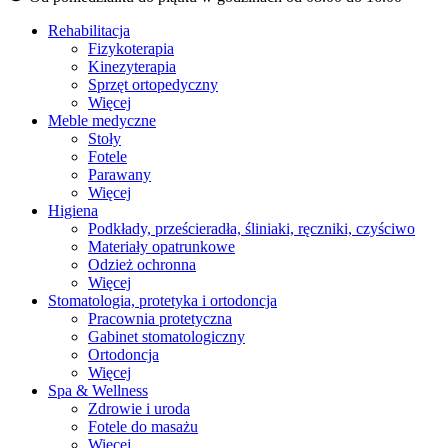
Rehabilitacja
Fizykoterapia
Kinezyterapia
Sprzęt ortopedyczny
Więcej
Meble medyczne
Stoły
Fotele
Parawany
Więcej
Higiena
Podkłady, prześcieradła, śliniaki, ręczniki, czyściwo
Materiały opatrunkowe
Odzież ochronna
Więcej
Stomatologia, protetyka i ortodoncja
Pracownia protetyczna
Gabinet stomatologiczny
Ortodoncja
Więcej
Spa & Wellness
Zdrowie i uroda
Fotele do masażu
Więcej