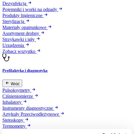
Dezynfekcja
Pojemniki i worki na odpady
Produkty higieniczne
Sterylizacja
Materiały opatrunkowe
Asortyment drobny
Strzykawki i igły
Urządzenia
Zobacz wszystko
Profilaktyka i diagnostyka
Wróć
Pulsoksymetry
Ciśnieniomierze
Inhalatory
Instrumenty diagnostyczne
Artykuły Przeciwodleżynowe
Stetoskopy
Termometry
Zobacz wszystko