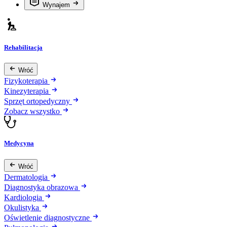
Wynajem
Rehabilitacja
Wróć
Fizykoterapia
Kinezyterapia
Sprzęt ortopedyczny
Zobacz wszystko
Medycyna
Wróć
Dermatologia
Diagnostyka obrazowa
Kardiologia
Okulistyka
Oświetlenie diagnostyczne