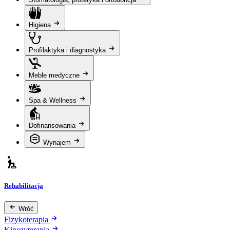
Higiena
Profilaktyka i diagnostyka
Meble medyczne
Spa & Wellness
Dofinansowania
Wynajem
Rehabilitacja
Wróć
Fizykoterapia
Kinezyterapia