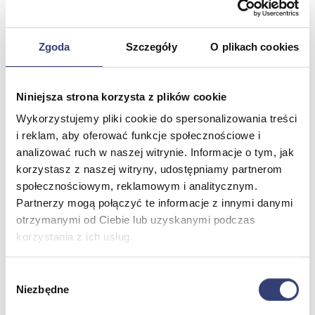
Meble medyczne
Zgoda
Szczegóły
O plikach cookies
Wróć
Kozetki
Niniejsza strona korzysta z plików cookie
Pielęgnacja mebli
Taborety i krzesła
Wykorzystujemy pliki cookie do spersonalizowania treści
Stoły
i reklam, aby oferować funkcje społecznościowe i
Parawany
analizować ruch w naszej witrynie. Informacje o tym, jak
Fotele
korzystasz z naszej witryny, udostępniamy partnerom
Zobacz wszystko
społecznościowym, reklamowym i analitycznym.
Partnerzy mogą połączyć te informacje z innymi danymi
Spa & Wellness
otrzymanymi od Ciebie lub uzyskanymi podczas
korzystania z ich usług.
Wróć
Fotele do masażu
Wybór
Urządzenia
Niezbędne
Zdrowie i uroda
zgody
Zobacz wszystko