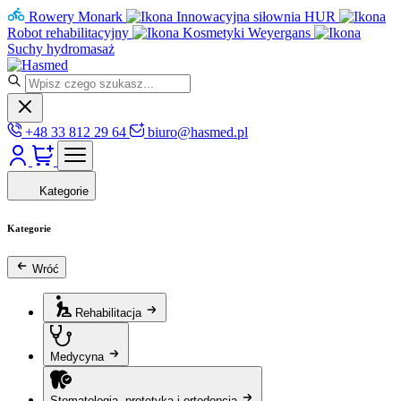
Rowery Monark
Innowacyjna siłownia HUR
Robot rehabilitacyjny
Kosmetyki Weyergans
Suchy hydromasaż
+48 33 812 29 64
biuro@hasmed.pl
Kategorie
Kategorie
Wróć
Rehabilitacja
Medycyna
Stomatologia, protetyka i ortodoncja