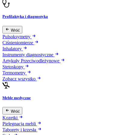
Profilaktyka i diagnostyka
Wróć
Pulsoksymetry
Ciśnieniomierze
Inhalatory
Instrumenty diagnostyczne
Artykuły Przeciwodleżynowe
Stetoskopy
Termometry
Zobacz wszystko
Meble medyczne
Wróć
Kozetki
Pielęgnacja mebli
Taborety i krzesła