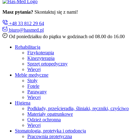
Masz pytania?
Skontaktuj się z nami!
+48 33 812 29 64
biuro@hasmed.pl
Od poniedziałku do piątku w godzinach od 08.00 do 16.00
Rehabilitacja
Fizykoterapia
Kinezyterapia
Sprzęt ortopedyczny
Więcej
Meble medyczne
Stoły
Fotele
Parawany
Więcej
Higiena
Podkłady, prześcieradła, śliniaki, ręczniki, czyściwo
Materiały opatrunkowe
Odzież ochronna
Więcej
Stomatologia, protetyka i ortodoncja
Pracownia protetyczna