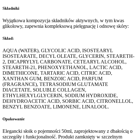
Składniki
Wyjątkowa kompozycja składników aktywnych, w tym kwas
glikolowy, zapewnia kompleksową pielęgnację i odnowę skóry:
Skład:
AQUA (WATER), GLYCOLIC ACID, ISOSTEARYL
ISOSTEARATE, DECYL OLEATE, GLYCERIN, STEARETH-
2, DICAPRYLYL CARBONATE, CETEARYL ALCOHOL,
STEARETH-21, PHENOXYETHANOL, LACTIC ACID,
DIMETHICONE, TARTARIC ACID, CITRIC ACID,
XANTHAN GUM, BENZOIC ACID, PARFUM
(FRAGRANCE), TETRASODIUM GLUTAMATE
DIACETATE, SOLUBLE COLLAGEN,
ETHYLHEXYLGLYCERIN, SODIUM HYDROXIDE,
DEHYDROACETIC ACID, SORBIC ACID, CITRONELLOL,
BENZYL BENZOATE, LIMONENE, LINALOOL.
Opakowanie
Elegancki słoik o pojemności 50ml, zaprojektowany z dbałością o
szczegóły i funkcjonalność. Produkt zamknięty w szczelnym