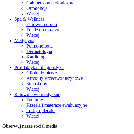
Gabinet stomatologiczny
Ortodoncja
Więcej
Spa & Wellness
Zdrowie i uroda
Fotele do masażu
Więcej
Medycyna
Pulmonologia
Dermatologia
Kardiologia
Więcej
Profilaktyka i diagnostyka
Ciśnieniomierze
Artykuły Przeciwodleżynowe
Stetoskopy
Więcej
Ratownictwo medyczne
Fantomy
Krzesła i materace ewakuacyjne
Torby i plecaki
Więcej
Obserwuj nasze social media