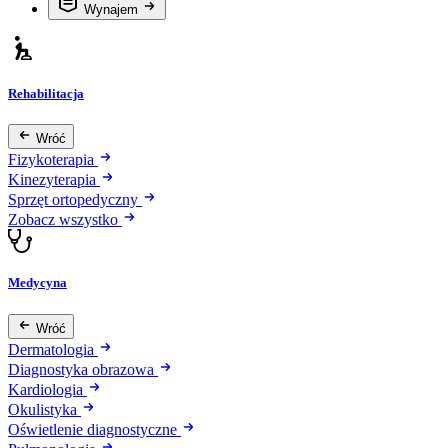
Wynajem
Rehabilitacja
Wróć
Fizykoterapia
Kinezyterapia
Sprzęt ortopedyczny
Zobacz wszystko
Medycyna
Wróć
Dermatologia
Diagnostyka obrazowa
Kardiologia
Okulistyka
Oświetlenie diagnostyczne