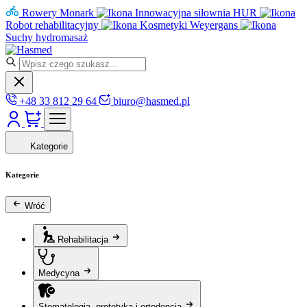
Rowery Monark
Innowacyjna siłownia HUR
Robot rehabilitacyjny
Kosmetyki Weyergans
Suchy hydromasaż
+48 33 812 29 64
biuro@hasmed.pl
Kategorie
Kategorie
Wróć
Rehabilitacja
Medycyna
Stomatologia, protetyka i ortodoncja