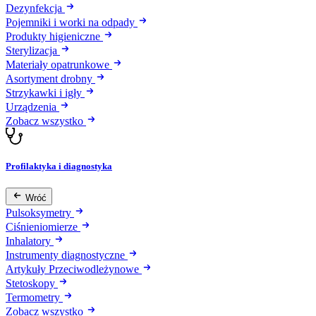
Dezynfekcja
Pojemniki i worki na odpady
Produkty higieniczne
Sterylizacja
Materiały opatrunkowe
Asortyment drobny
Strzykawki i igły
Urządzenia
Zobacz wszystko
Profilaktyka i diagnostyka
Wróć
Pulsoksymetry
Ciśnieniomierze
Inhalatory
Instrumenty diagnostyczne
Artykuły Przeciwodleżynowe
Stetoskopy
Termometry
Zobacz wszystko