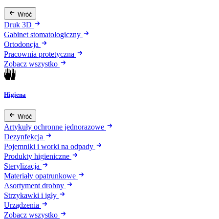
Wróć
Druk 3D
Gabinet stomatologiczny
Ortodoncja
Pracownia protetyczna
Zobacz wszystko
Higiena
Wróć
Artykuły ochronne jednorazowe
Dezynfekcja
Pojemniki i worki na odpady
Produkty higieniczne
Sterylizacja
Materiały opatrunkowe
Asortyment drobny
Strzykawki i igły
Urządzenia
Zobacz wszystko