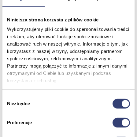
Meble medyczne
Niniejsza strona korzysta z plików cookie
Wykorzystujemy pliki cookie do spersonalizowania treści
Wróć
i reklam, aby oferować funkcje społecznościowe i
Kozetki
Pielęgnacja mebli
analizować ruch w naszej witrynie. Informacje o tym, jak
Taborety i krzesła
korzystasz z naszej witryny, udostępniamy partnerom
Stoły
społecznościowym, reklamowym i analitycznym.
Parawany
Partnerzy mogą połączyć te informacje z innymi danymi
Fotele
otrzymanymi od Ciebie lub uzyskanymi podczas
Zobacz wszystko
korzystania z ich usług.
Spa & Wellness
Wybór
Niezbędne
zgody
Wróć
Fotele do masażu
Urządzenia
Preferencje
Zdrowie i uroda
Zobacz wszystko