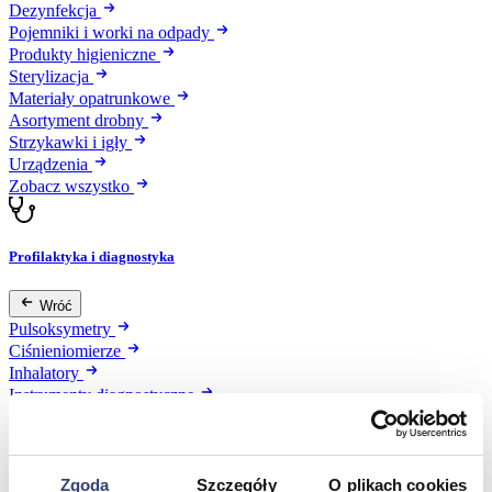
Dezynfekcja
Pojemniki i worki na odpady
Produkty higieniczne
Sterylizacja
Materiały opatrunkowe
Asortyment drobny
Strzykawki i igły
Urządzenia
Zobacz wszystko
Profilaktyka i diagnostyka
Wróć
Pulsoksymetry
Ciśnieniomierze
Inhalatory
Instrumenty diagnostyczne
Artykuły Przeciwodleżynowe
Stetoskopy
Termometry
Zobacz wszystko
Zgoda
Szczegóły
O plikach cookies