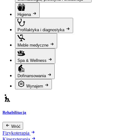
Higiena
Profilaktyka i diagnostyka
Meble medyczne
Spa & Wellness
Dofinansowania
Wynajem
Rehabilitacja
Wróć
Fizykoterapia
Kinezyterapia