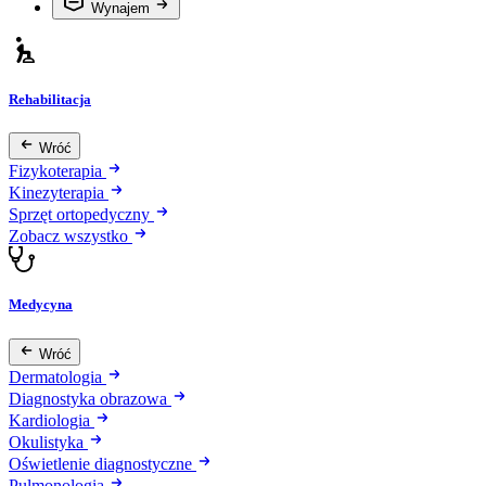
Wynajem
Rehabilitacja
Wróć
Fizykoterapia
Kinezyterapia
Sprzęt ortopedyczny
Zobacz wszystko
Medycyna
Wróć
Dermatologia
Diagnostyka obrazowa
Kardiologia
Okulistyka
Oświetlenie diagnostyczne
Pulmonologia