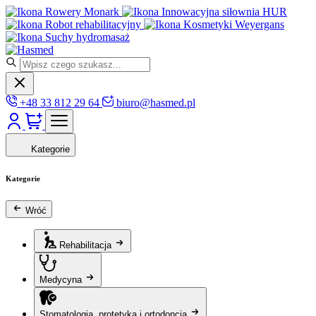
Rowery Monark
Innowacyjna siłownia HUR
Robot rehabilitacyjny
Kosmetyki Weyergans
Suchy hydromasaż
+48 33 812 29 64
biuro@hasmed.pl
Kategorie
Kategorie
Wróć
Rehabilitacja
Medycyna
Stomatologia, protetyka i ortodoncja