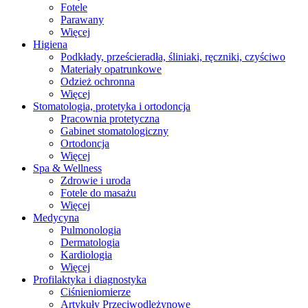
Fotele
Parawany
Więcej
Higiena
Podkłady, prześcieradła, śliniaki, ręczniki, czyściwo
Materiały opatrunkowe
Odzież ochronna
Więcej
Stomatologia, protetyka i ortodoncja
Pracownia protetyczna
Gabinet stomatologiczny
Ortodoncja
Więcej
Spa & Wellness
Zdrowie i uroda
Fotele do masażu
Więcej
Medycyna
Pulmonologia
Dermatologia
Kardiologia
Więcej
Profilaktyka i diagnostyka
Ciśnieniomierze
Artykuły Przeciwodleżynowe