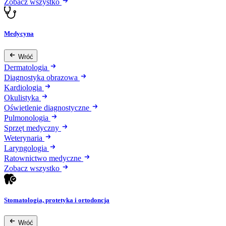
Zobacz wszystko
Medycyna
Wróć
Dermatologia
Diagnostyka obrazowa
Kardiologia
Okulistyka
Oświetlenie diagnostyczne
Pulmonologia
Sprzęt medyczny
Weterynaria
Laryngologia
Ratownictwo medyczne
Zobacz wszystko
Stomatologia, protetyka i ortodoncja
Wróć