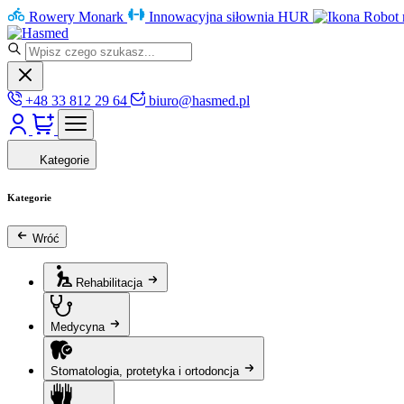
Rowery Monark
Innowacyjna siłownia HUR
Robot 
+48 33 812 29 64
biuro@hasmed.pl
Kategorie
Kategorie
Wróć
Rehabilitacja
Medycyna
Stomatologia, protetyka i ortodoncja