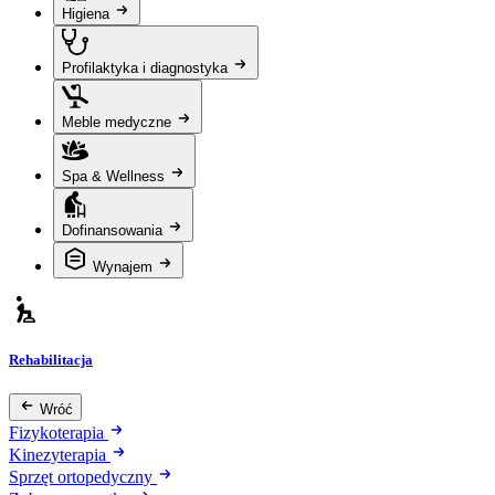
Higiena
Profilaktyka i diagnostyka
Meble medyczne
Spa & Wellness
Dofinansowania
Wynajem
Rehabilitacja
Wróć
Fizykoterapia
Kinezyterapia
Sprzęt ortopedyczny