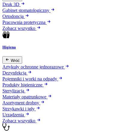
Druk 3D
Gabinet stomatologiczny
Ortodoncja
Pracownia protetyczna
Zobacz wszystko
Higiena
Wróć
Artykuły ochronne jednorazowe
Dezynfekcja
Pojemniki i worki na odpady
Produkty higieniczne
Sterylizacja
Materiały opatrunkowe
Asortyment drobny
Strzykawki i igły
Urządzenia
Zobacz wszystko