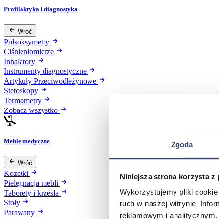
Profilaktyka i diagnostyka
Wróć
Pulsoksymetry
Ciśnieniomierze
Inhalatory
Instrumenty diagnostyczne
Artykuły Przeciwodleżynowe
Stetoskopy
Termometry
Zobacz wszystko
Meble medyczne
Zgoda
Wróć
Kozetki
Niniejsza strona korzysta z
Pielęgnacja mebli
Wykorzystujemy pliki cookie 
Taborety i krzesła
Stoły
ruch w naszej witrynie. Inf
Parawany
reklamowym i analitycznym. 