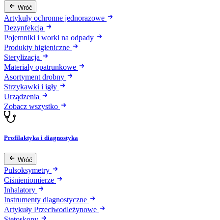
Wróć
Artykuły ochronne jednorazowe
Dezynfekcja
Pojemniki i worki na odpady
Produkty higieniczne
Sterylizacja
Materiały opatrunkowe
Asortyment drobny
Strzykawki i igły
Urządzenia
Zobacz wszystko
Profilaktyka i diagnostyka
Wróć
Pulsoksymetry
Ciśnieniomierze
Inhalatory
Instrumenty diagnostyczne
Artykuły Przeciwodleżynowe
Stetoskopy