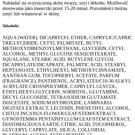
Nakładać na oczyszczoną skórę twarzy, szyi i dekoltu. Możliwość
stosowania jako maseczki przez 15-20 minut. Pozostałości można
zmyć lub wmasować w skórę.
Składniki
AQUA (WATER), DICAPRYLYL ETHER, CAPRYLIC/CAPRIC
TRIGLYCERIDE, CETYL PALMITATE, BUTYL
METHOXYDIBENZOYLMETHANE, GLYCERIN, CETYL
ALCOHOL, METHYL GLUCOSE SESQUISTEARATE,
SQUALANE, STEARIC ACID, BUTYLENE GLYCOL
DICAPRYLATE/DICAPRATE, PALMITIC ACID, STEARYL
HEPTANOATE, ETHYLHEXYL METHOXYCINNAMATE,
XANTHAN GUM, TOCOPHERYL ACETATE, PARFUM
(FRAGRANCE), PANTHENOL, ACRYLATES/C10-30 ALKYL
ACRYLATE CROSSPOLYMER, CAPRYLYL GLYCOL,
ETHYLHEXYLGLYCERIN, SORBITOL, GLUTAMINE,
DECYL GLUCOSIDE, TETRASODIUM GLUTAMATE
DIACETATE, SODIUM HYDROXIDE, LAMINARIA
DIGITATA EXTRACT, LECITHIN, PHENETHYL ALCOHOL,
CISTUS INCANUS FLOWER/LEAF/STEM/EXTRACT,
GYNOSTEMMA PENTAPHYLLUM LEAF/STEM EXTRACT,
DIATOMACEOUS EARTH, CITRIC ACID, TOCOPHEROL,
GLYCERYL CAPRYLATE, SILICA, COLLOIDAL