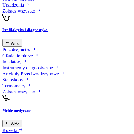
Urządzenia
Zobacz wszystko
Profilaktyka i diagnostyka
Wróć
Pulsoksymetry
Ciśnieniomierze
Inhalatory
Instrumenty diagnostyczne
Artykuły Przeciwodleżynowe
Stetoskopy
Termometry
Zobacz wszystko
Meble medyczne
Wróć
Kozetki