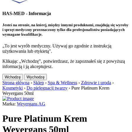
HAS-MED - Informacja
Jesteś na stronie, na której, między innymi produktami, znajdują się wyroby
i sprzęt medyczny przeznaczony tylko dla profesjonalistów posiadających
wymagane kwalifikacje.
„To jest wyrób medyczny. Używaj go zgodnie z instrukcją
użytkowania lub etykietą".
Klikając „Wchodzę", potwierdzasz, że zapoznałeś się z powyższą
informacją i ją akceptujesz.
Wchodzę
Wychodzę
Strona główna
›
Sklep
›
Spa & Wellness
›
Zdrowie i uroda
›
Kosmetyki
›
Do pielęgnacji twarzy
›
Pure Platinum Krem
Weyergans 50ml
Marka:
Weyergans AG
Pure Platinum Krem
Weyergans 50ml