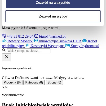
Zezwól na wszystkie
Poznaj Hasmed
Nasze marki
Partnerzy
Serwis
Zezwól na wybór
Kontakt
Masz pytania?
Skontaktuj się z nami!
+48 33 812 29 64
biuro@hasmed.pl
Rowery Monark
Innowacyjna siłownia HUR
Robot
rehabilitacyjny
Kosmetyki Weyergans
Suchy hydromasaż
Sugerowane wyszukiwania
Główna
Dofinansowania
Medycyna
w Główna
w Główna
Produkty
(8)
Kategorie
(8)
Strony
(8)
5%
Wyszukiwanie
Brak jakichkolwiek wyników