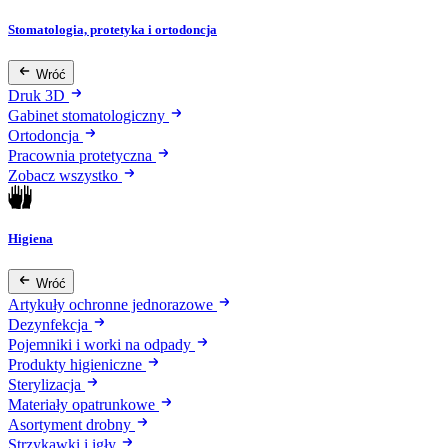
Stomatologia, protetyka i ortodoncja
Wróć
Druk 3D
Gabinet stomatologiczny
Ortodoncja
Pracownia protetyczna
Zobacz wszystko
Higiena
Wróć
Artykuły ochronne jednorazowe
Dezynfekcja
Pojemniki i worki na odpady
Produkty higieniczne
Sterylizacja
Materiały opatrunkowe
Asortyment drobny
Strzykawki i igły