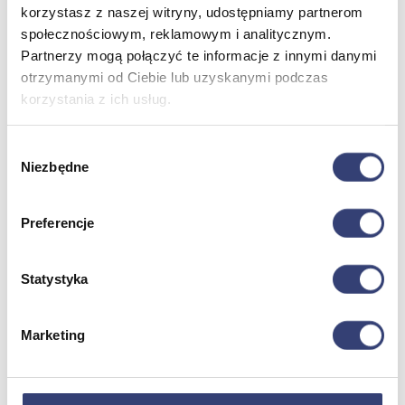
Zdrowie i uroda
korzystasz z naszej witryny, udostępniamy partnerom
Zobacz wszystko
społecznościowym, reklamowym i analitycznym.
Partnerzy mogą połączyć te informacje z innymi danymi
otrzymanymi od Ciebie lub uzyskanymi podczas
Dofinansowania
korzystania z ich usług.
Wróć
Dofinansowania
Wybór
Zobacz wszystko
Niezbędne
zgody
Preferencje
Wynajem
Wróć
Statystyka
Zobacz wszystko
Aquatizer Testowy
Robot rehabilitacyjny ROBERT®
Robotyka w rehabilitacji
Marketing
Dla rehabilitacji
Dla stomatologów
Dofinansowania
Filmy