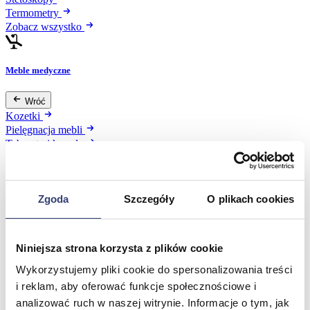
Termometry
Zobacz wszystko
Meble medyczne
Wróć
Kozetki
Pielęgnacja mebli
Taborety i krzesła
Stoły
Parawany
Fotele
Zgoda
Szczegóły
O plikach cookies
Zobacz wszystko
Spa & Wellness
Niniejsza strona korzysta z plików cookie
Wykorzystujemy pliki cookie do spersonalizowania treści
Wróć
i reklam, aby oferować funkcje społecznościowe i
Fotele do masażu
Urządzenia
analizować ruch w naszej witrynie. Informacje o tym, jak