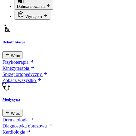
Dofinansowania
Wynajem
Rehabilitacja
Wróć
Fizykoterapia
Kinezyterapia
Sprzęt ortopedyczny
Zobacz wszystko
Medycyna
Wróć
Dermatologia
Diagnostyka obrazowa
Kardiologia