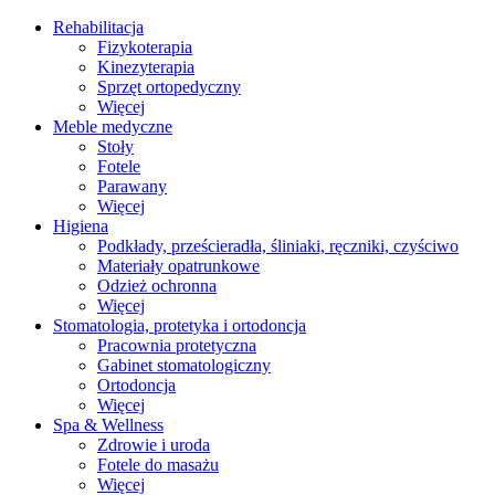
Rehabilitacja
Fizykoterapia
Kinezyterapia
Sprzęt ortopedyczny
Więcej
Meble medyczne
Stoły
Fotele
Parawany
Więcej
Higiena
Podkłady, prześcieradła, śliniaki, ręczniki, czyściwo
Materiały opatrunkowe
Odzież ochronna
Więcej
Stomatologia, protetyka i ortodoncja
Pracownia protetyczna
Gabinet stomatologiczny
Ortodoncja
Więcej
Spa & Wellness
Zdrowie i uroda
Fotele do masażu
Więcej