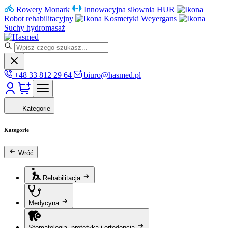
Rowery Monark
Innowacyjna siłownia HUR
Robot rehabilitacyjny
Kosmetyki Weyergans
Suchy hydromasaż
+48 33 812 29 64
biuro@hasmed.pl
Kategorie
Kategorie
Wróć
Rehabilitacja
Medycyna
Stomatologia, protetyka i ortodoncja