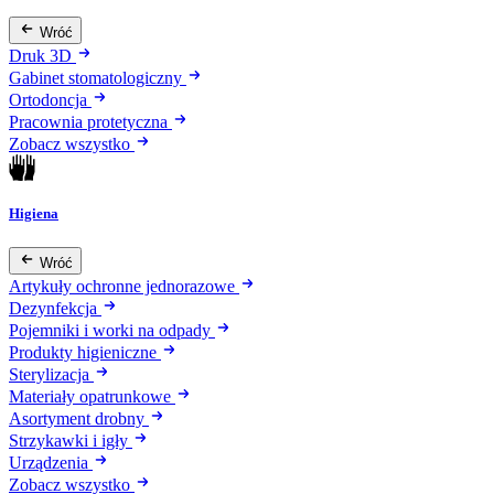
Wróć
Druk 3D
Gabinet stomatologiczny
Ortodoncja
Pracownia protetyczna
Zobacz wszystko
Higiena
Wróć
Artykuły ochronne jednorazowe
Dezynfekcja
Pojemniki i worki na odpady
Produkty higieniczne
Sterylizacja
Materiały opatrunkowe
Asortyment drobny
Strzykawki i igły
Urządzenia
Zobacz wszystko