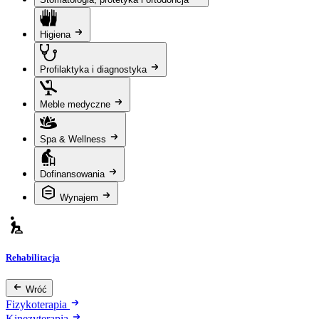
Higiena
Profilaktyka i diagnostyka
Meble medyczne
Spa & Wellness
Dofinansowania
Wynajem
Rehabilitacja
Wróć
Fizykoterapia
Kinezyterapia