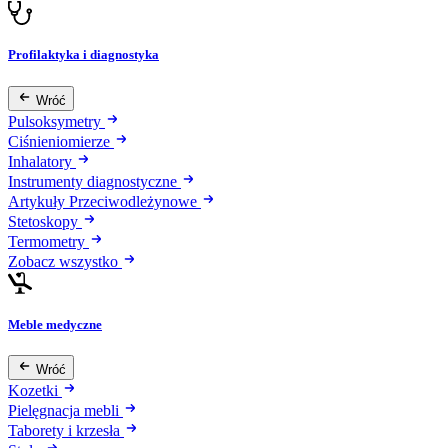
Profilaktyka i diagnostyka
Wróć
Pulsoksymetry
Ciśnieniomierze
Inhalatory
Instrumenty diagnostyczne
Artykuły Przeciwodleżynowe
Stetoskopy
Termometry
Zobacz wszystko
Meble medyczne
Wróć
Kozetki
Pielęgnacja mebli
Taborety i krzesła