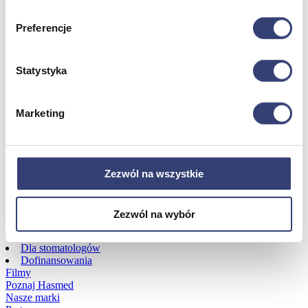
Preferencje
Dofinansowania
Wróć
Statystyka
Dofinansowania
Zobacz wszystko
Marketing
Wynajem
Wróć
Zezwól na wszystkie
Zobacz wszystko
Aquatizer Testowy
Robot rehabilitacyjny ROBERT®
Zezwól na wybór
Robotyka w rehabilitacji
Dla rehabilitacji
Dla stomatologów
Dofinansowania
Filmy
Poznaj Hasmed
Nasze marki