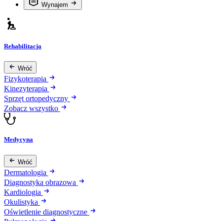
Wynajem
Rehabilitacja
Wróć
Fizykoterapia
Kinezyterapia
Sprzęt ortopedyczny
Zobacz wszystko
Medycyna
Wróć
Dermatologia
Diagnostyka obrazowa
Kardiologia
Okulistyka
Oświetlenie diagnostyczne