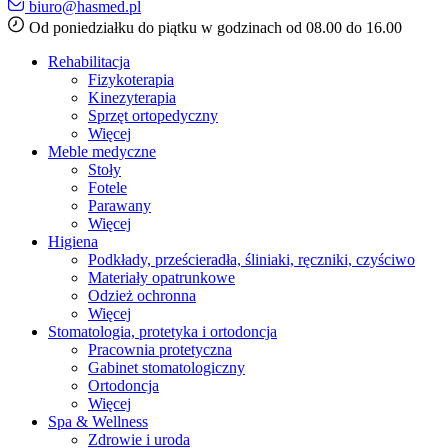
biuro@hasmed.pl
Od poniedziałku do piątku w godzinach od 08.00 do 16.00
Rehabilitacja
Fizykoterapia
Kinezyterapia
Sprzęt ortopedyczny
Więcej
Meble medyczne
Stoły
Fotele
Parawany
Więcej
Higiena
Podkłady, prześcieradła, śliniaki, ręczniki, czyściwo
Materiały opatrunkowe
Odzież ochronna
Więcej
Stomatologia, protetyka i ortodoncja
Pracownia protetyczna
Gabinet stomatologiczny
Ortodoncja
Więcej
Spa & Wellness
Zdrowie i uroda