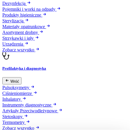
Dezynfekcja
Pojemniki i worki na odpady
Produkty higieniczne
Sterylizacja
Materiały opatrunkowe
Asortyment drobny
Strzykawki i igły
Urządzenia
Zobacz wszystko
Profilaktyka i diagnostyka
Wróć
Pulsoksymetry
Ciśnieniomierze
Inhalatory
Instrumenty diagnostyczne
Artykuły Przeciwodleżynowe
Stetoskopy
Termometry
Zobacz wszystko