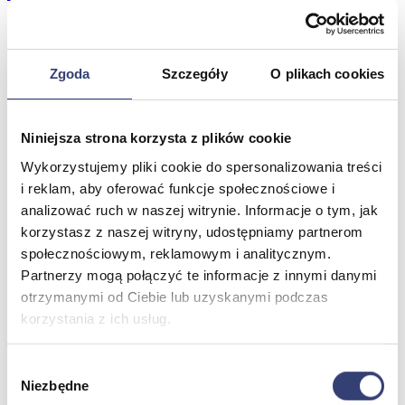
Meble medyczne
Zgoda
Szczegóły
O plikach cookies
Wróć
Kozetki
Pielęgnacja mebli
Niniejsza strona korzysta z plików cookie
Taborety i krzesła
Stoły
Wykorzystujemy pliki cookie do spersonalizowania treści
Parawany
i reklam, aby oferować funkcje społecznościowe i
Fotele
analizować ruch w naszej witrynie. Informacje o tym, jak
Zobacz wszystko
korzystasz z naszej witryny, udostępniamy partnerom
społecznościowym, reklamowym i analitycznym.
Partnerzy mogą połączyć te informacje z innymi danymi
Spa & Wellness
otrzymanymi od Ciebie lub uzyskanymi podczas
Wróć
korzystania z ich usług.
Fotele do masażu
Urządzenia
Wybór
Zdrowie i uroda
Niezbędne
zgody
Zobacz wszystko