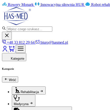
Rowery Monark
Innowacyjna siłownia HUR
Robot rehab
+48 33 812 29 64
biuro@hasmed.pl
Kategorie
Kategorie
Wróć
Rehabilitacja
Medycyna