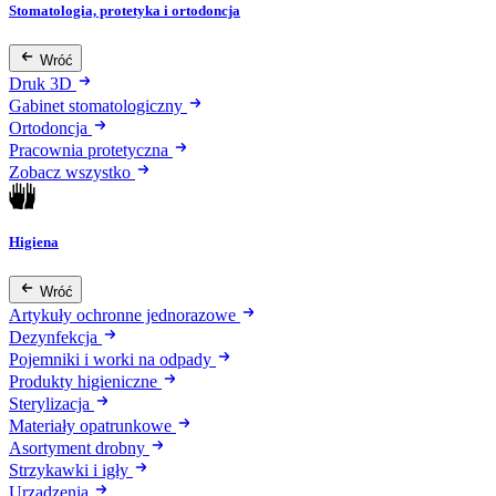
Stomatologia, protetyka i ortodoncja
Wróć
Druk 3D
Gabinet stomatologiczny
Ortodoncja
Pracownia protetyczna
Zobacz wszystko
Higiena
Wróć
Artykuły ochronne jednorazowe
Dezynfekcja
Pojemniki i worki na odpady
Produkty higieniczne
Sterylizacja
Materiały opatrunkowe
Asortyment drobny
Strzykawki i igły
Urządzenia