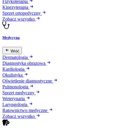
Fizykoterapia
Kinezyterapia
Sprzęt ortopedyczny
Zobacz wszystko
Medycyna
Wróć
Dermatologia
Diagnostyka obrazowa
Kardiologia
Okulistyka
Oświetlenie diagnostyczne
Pulmonologia
Sprzęt medyczny
Weterynaria
Laryngologia
Ratownictwo medyczne
Zobacz wszystko