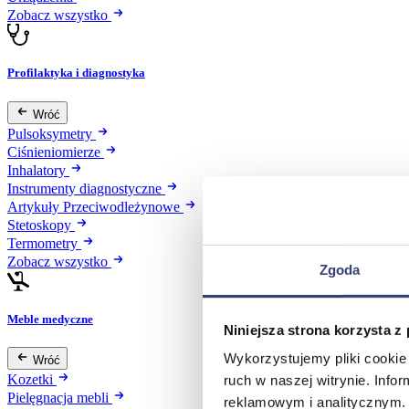
Zobacz wszystko
Profilaktyka i diagnostyka
Wróć
Pulsoksymetry
Ciśnieniomierze
Inhalatory
Instrumenty diagnostyczne
Artykuły Przeciwodleżynowe
Stetoskopy
Termometry
Zobacz wszystko
Zgoda
Meble medyczne
Niniejsza strona korzysta z
Wykorzystujemy pliki cookie 
Wróć
Kozetki
ruch w naszej witrynie. Inf
Pielęgnacja mebli
reklamowym i analitycznym. 