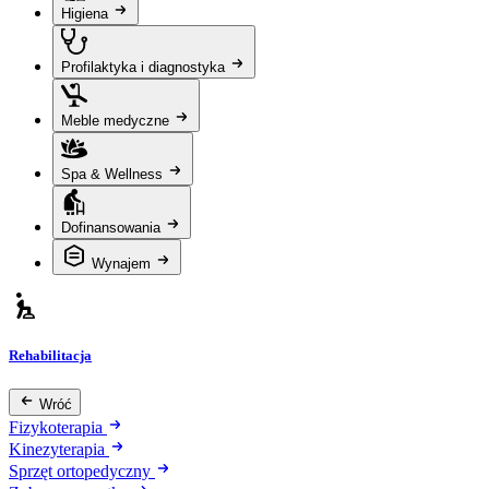
Higiena
Profilaktyka i diagnostyka
Meble medyczne
Spa & Wellness
Dofinansowania
Wynajem
Rehabilitacja
Wróć
Fizykoterapia
Kinezyterapia
Sprzęt ortopedyczny