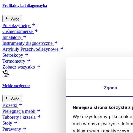
Profilaktyka i diagnostyka
Wróć
Pulsoksymetry
Ciśnieniomierze
Inhalatory
Instrumenty diagnostyczne
Artykuły Przeciwodleżynowe
Stetoskopy
Termometry
Zobacz wszystko
Meble medyczne
Zgoda
Wróć
Kozetki
Niniejsza strona korzysta z
Pielęgnacja mebli
Wykorzystujemy pliki cookie 
Taborety i krzesła
Stoły
ruch w naszej witrynie. Inf
Parawany
reklamowym i analitycznym. 