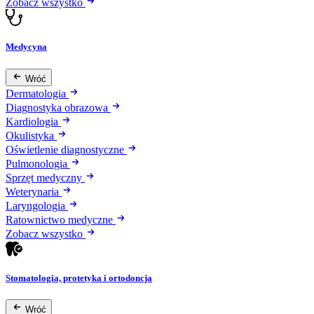
Zobacz wszystko
Medycyna
Wróć
Dermatologia
Diagnostyka obrazowa
Kardiologia
Okulistyka
Oświetlenie diagnostyczne
Pulmonologia
Sprzęt medyczny
Weterynaria
Laryngologia
Ratownictwo medyczne
Zobacz wszystko
Stomatologia, protetyka i ortodoncja
Wróć