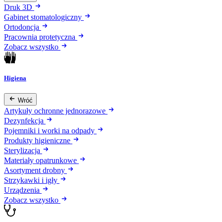
Druk 3D
Gabinet stomatologiczny
Ortodoncja
Pracownia protetyczna
Zobacz wszystko
Higiena
Wróć
Artykuły ochronne jednorazowe
Dezynfekcja
Pojemniki i worki na odpady
Produkty higieniczne
Sterylizacja
Materiały opatrunkowe
Asortyment drobny
Strzykawki i igły
Urządzenia
Zobacz wszystko