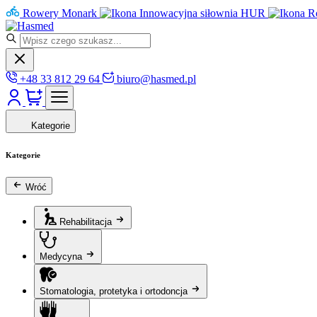
Rowery Monark
Innowacyjna siłownia HUR
R
+48 33 812 29 64
biuro@hasmed.pl
Kategorie
Kategorie
Wróć
Rehabilitacja
Medycyna
Stomatologia, protetyka i ortodoncja