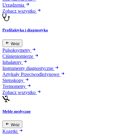
Urządzenia
Zobacz wszystko
Profilaktyka i diagnostyka
Wróć
Pulsoksymetry
Ciśnieniomierze
Inhalatory
Instrumenty diagnostyczne
Artykuły Przeciwodleżynowe
Stetoskopy
Termometry
Zobacz wszystko
Meble medyczne
Wróć
Kozetki