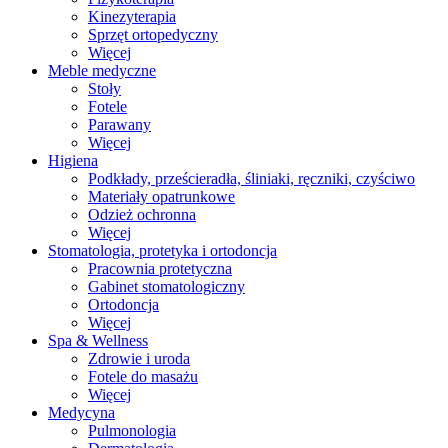
Kinezyterapia
Sprzęt ortopedyczny
Więcej
Meble medyczne
Stoły
Fotele
Parawany
Więcej
Higiena
Podkłady, prześcieradła, śliniaki, ręczniki, czyściwo
Materiały opatrunkowe
Odzież ochronna
Więcej
Stomatologia, protetyka i ortodoncja
Pracownia protetyczna
Gabinet stomatologiczny
Ortodoncja
Więcej
Spa & Wellness
Zdrowie i uroda
Fotele do masażu
Więcej
Medycyna
Pulmonologia