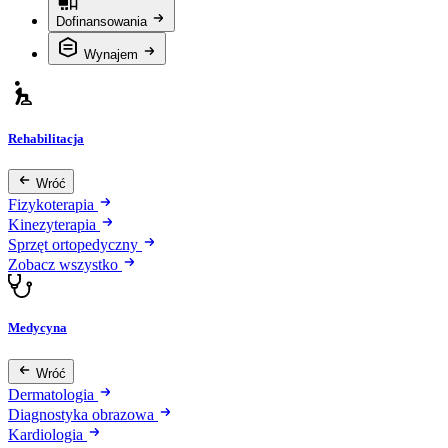
Dofinansowania
Wynajem
Rehabilitacja
Wróć
Fizykoterapia
Kinezyterapia
Sprzęt ortopedyczny
Zobacz wszystko
Medycyna
Wróć
Dermatologia
Diagnostyka obrazowa
Kardiologia