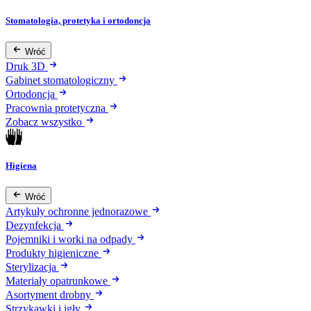
Stomatologia, protetyka i ortodoncja
Wróć
Druk 3D
Gabinet stomatologiczny
Ortodoncja
Pracownia protetyczna
Zobacz wszystko
Higiena
Wróć
Artykuły ochronne jednorazowe
Dezynfekcja
Pojemniki i worki na odpady
Produkty higieniczne
Sterylizacja
Materiały opatrunkowe
Asortyment drobny
Strzykawki i igły