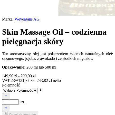
Marka:
Weyergans AG
Skin Massage Oil – codzienna
pielęgnacja skóry
Ten aromatyczny olej jest połączeniem czterech naturalnych olei:
sezamowego, jojoba, z awokado i ze słodkich migdałów
Opakowanie:
200 ml lub 500 ml
149,90
zł
-
299,90
zł
VAT 23%
121,87
zł
-
243,82
zł
netto
Pojemność
szt.
Dodaj do koszyka