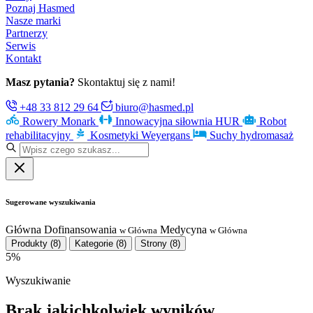
Poznaj Hasmed
Nasze marki
Partnerzy
Serwis
Kontakt
Masz pytania?
Skontaktuj się z nami!
+48 33 812 29 64
biuro@hasmed.pl
Rowery Monark
Innowacyjna siłownia HUR
Robot
rehabilitacyjny
Kosmetyki Weyergans
Suchy hydromasaż
Sugerowane wyszukiwania
Główna
Dofinansowania
Medycyna
w Główna
w Główna
Produkty
(8)
Kategorie
(8)
Strony
(8)
5%
Wyszukiwanie
Brak jakichkolwiek wyników