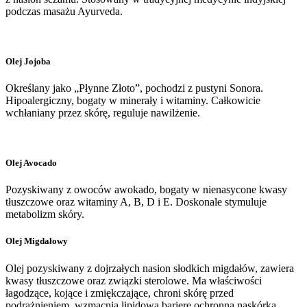
podczas masażu Ayurveda.
Olej Jojoba
Określany jako „Płynne Złoto”, pochodzi z pustyni Sonora.
Hipoalergiczny, bogaty w minerały i witaminy. Całkowicie
wchłaniany przez skórę, reguluje nawilżenie.
Olej Avocado
Pozyskiwany z owoców awokado, bogaty w nienasycone kwasy
tłuszczowe oraz witaminy A, B, D i E. Doskonale stymuluje
metabolizm skóry.
Olej Migdałowy
Olej pozyskiwany z dojrzałych nasion słodkich migdałów, zawiera
kwasy tłuszczowe oraz związki sterolowe. Ma właściwości
łagodzące, kojące i zmiękczające, chroni skórę przed
podrażnieniem, wzmacnia lipidową barierę ochronną naskórka.