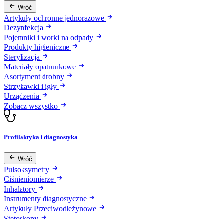
Wróć
Artykuły ochronne jednorazowe
Dezynfekcja
Pojemniki i worki na odpady
Produkty higieniczne
Sterylizacja
Materiały opatrunkowe
Asortyment drobny
Strzykawki i igły
Urządzenia
Zobacz wszystko
Profilaktyka i diagnostyka
Wróć
Pulsoksymetry
Ciśnieniomierze
Inhalatory
Instrumenty diagnostyczne
Artykuły Przeciwodleżynowe
Stetoskopy