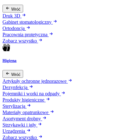
Wróć
Druk 3D
Gabinet stomatologiczny
Ortodoncja
Pracownia protetyczna
Zobacz wszystko
Higiena
Wróć
Artykuły ochronne jednorazowe
Dezynfekcja
Pojemniki i worki na odpady
Produkty higieniczne
Sterylizacja
Materiały opatrunkowe
Asortyment drobny
Strzykawki i igły
Urządzenia
Zobacz wszystko