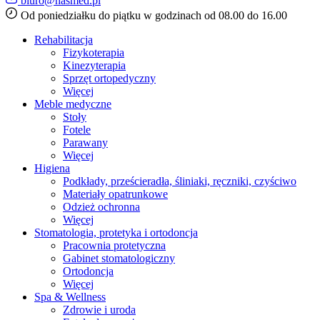
biuro@hasmed.pl
Od poniedziałku do piątku w godzinach od 08.00 do 16.00
Rehabilitacja
Fizykoterapia
Kinezyterapia
Sprzęt ortopedyczny
Więcej
Meble medyczne
Stoły
Fotele
Parawany
Więcej
Higiena
Podkłady, prześcieradła, śliniaki, ręczniki, czyściwo
Materiały opatrunkowe
Odzież ochronna
Więcej
Stomatologia, protetyka i ortodoncja
Pracownia protetyczna
Gabinet stomatologiczny
Ortodoncja
Więcej
Spa & Wellness
Zdrowie i uroda