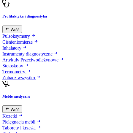
Profilaktyka i diagnostyka
Wróć
Pulsoksymetry
Ciśnieniomierze
Inhalatory
Instrumenty diagnostyczne
Artykuły Przeciwodleżynowe
Stetoskopy
Termometry
Zobacz wszystko
Meble medyczne
Wróć
Kozetki
Pielęgnacja mebli
Taborety i krzesła