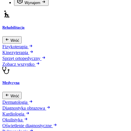
Wynajem
Rehabilitacja
Wróć
Fizykoterapia
Kinezyterapia
Sprzęt ortopedyczny
Zobacz wszystko
Medycyna
Wróć
Dermatologia
Diagnostyka obrazowa
Kardiologia
Okulistyka
Oświetlenie diagnostyczne