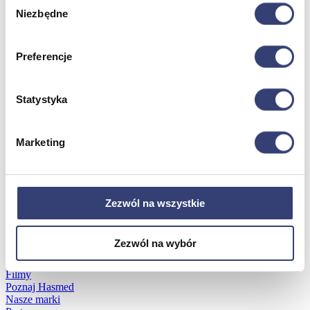
Niezbędne
zgody
Dofinansowania
Preferencje
Wróć
Dofinansowania
Zobacz wszystko
Statystyka
Wynajem
Marketing
Wróć
Zobacz wszystko
Aquatizer Testowy
Zezwól na wszystkie
Robot rehabilitacyjny ROBERT®
Robotyka w rehabilitacji
Dla rehabilitacji
Zezwól na wybór
Dla stomatologów
Dofinansowania
Filmy
Poznaj Hasmed
Nasze marki