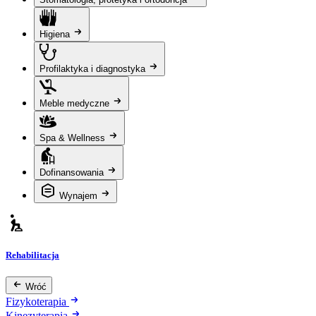
Higiena
Profilaktyka i diagnostyka
Meble medyczne
Spa & Wellness
Dofinansowania
Wynajem
Rehabilitacja
Wróć
Fizykoterapia
Kinezyterapia