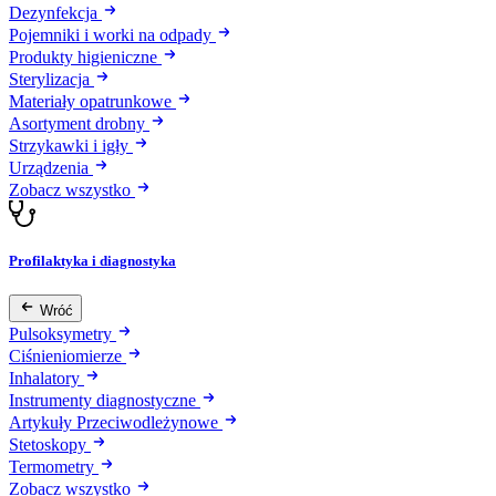
Dezynfekcja
Pojemniki i worki na odpady
Produkty higieniczne
Sterylizacja
Materiały opatrunkowe
Asortyment drobny
Strzykawki i igły
Urządzenia
Zobacz wszystko
Profilaktyka i diagnostyka
Wróć
Pulsoksymetry
Ciśnieniomierze
Inhalatory
Instrumenty diagnostyczne
Artykuły Przeciwodleżynowe
Stetoskopy
Termometry
Zobacz wszystko