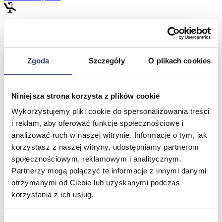
Meble medyczne
Wróć
Zgoda
Szczegóły
O plikach cookies
Kozetki
Pielęgnacja mebli
Taborety i krzesła
Stoły
Niniejsza strona korzysta z plików cookie
Parawany
Fotele
Wykorzystujemy pliki cookie do spersonalizowania treści
Zobacz wszystko
i reklam, aby oferować funkcje społecznościowe i
analizować ruch w naszej witrynie. Informacje o tym, jak
korzystasz z naszej witryny, udostępniamy partnerom
Spa & Wellness
społecznościowym, reklamowym i analitycznym.
Partnerzy mogą połączyć te informacje z innymi danymi
Wróć
otrzymanymi od Ciebie lub uzyskanymi podczas
Fotele do masażu
Urządzenia
korzystania z ich usług.
Zdrowie i uroda
Zobacz wszystko
Wybór