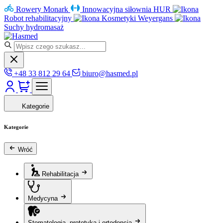
Rowery Monark
Innowacyjna siłownia HUR
Robot rehabilitacyjny
Kosmetyki Weyergans
Suchy hydromasaż
+48 33 812 29 64
biuro@hasmed.pl
Kategorie
Kategorie
Wróć
Rehabilitacja
Medycyna
Stomatologia, protetyka i ortodoncja