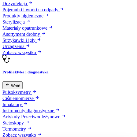
Dezynfekcja
Pojemniki i worki na odpady
Produkty higieniczne
Sterylizacja
Materiały opatrunkowe
Asortyment drobny
Strzykawki i igły
Urządzenia
Zobacz wszystko
Profilaktyka i diagnostyka
Wróć
Pulsoksymetry
Ciśnieniomierze
Inhalatory
Instrumenty diagnostyczne
Artykuły Przeciwodleżynowe
Stetoskopy
Termometry
Zobacz wszystko