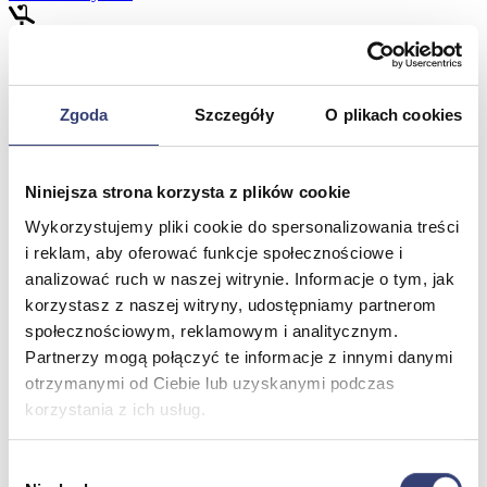
Meble medyczne
Wróć
Zgoda
Szczegóły
O plikach cookies
Kozetki
Pielęgnacja mebli
Taborety i krzesła
Niniejsza strona korzysta z plików cookie
Stoły
Parawany
Wykorzystujemy pliki cookie do spersonalizowania treści
Fotele
i reklam, aby oferować funkcje społecznościowe i
Zobacz wszystko
analizować ruch w naszej witrynie. Informacje o tym, jak
korzystasz z naszej witryny, udostępniamy partnerom
społecznościowym, reklamowym i analitycznym.
Spa & Wellness
Partnerzy mogą połączyć te informacje z innymi danymi
Wróć
otrzymanymi od Ciebie lub uzyskanymi podczas
Fotele do masażu
korzystania z ich usług.
Urządzenia
Zdrowie i uroda
Wybór
Zobacz wszystko