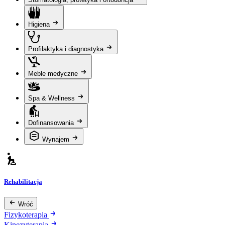
Higiena
Profilaktyka i diagnostyka
Meble medyczne
Spa & Wellness
Dofinansowania
Wynajem
Rehabilitacja
Wróć
Fizykoterapia
Kinezyterapia