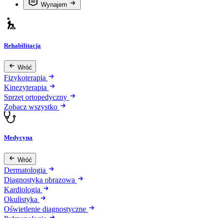
Wynajem
Rehabilitacja
Wróć
Fizykoterapia
Kinezyterapia
Sprzęt ortopedyczny
Zobacz wszystko
Medycyna
Wróć
Dermatologia
Diagnostyka obrazowa
Kardiologia
Okulistyka
Oświetlenie diagnostyczne