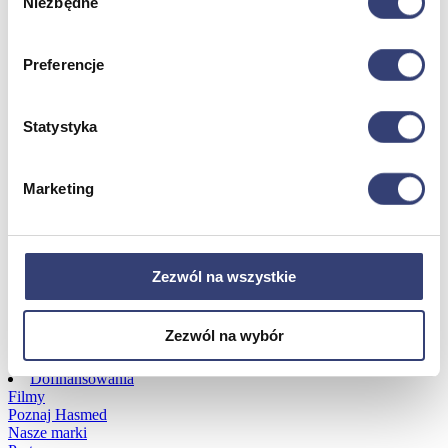
Niezbędne
zgody
Dofinansowania
Preferencje
Wróć
Dofinansowania
Statystyka
Zobacz wszystko
Marketing
Wynajem
Wróć
Zobacz wszystko
Zezwól na wszystkie
Aquatizer Testowy
Robot rehabilitacyjny ROBERT®
Robotyka w rehabilitacji
Zezwól na wybór
Dla rehabilitacji
Dla stomatologów
Dofinansowania
Filmy
Poznaj Hasmed
Nasze marki