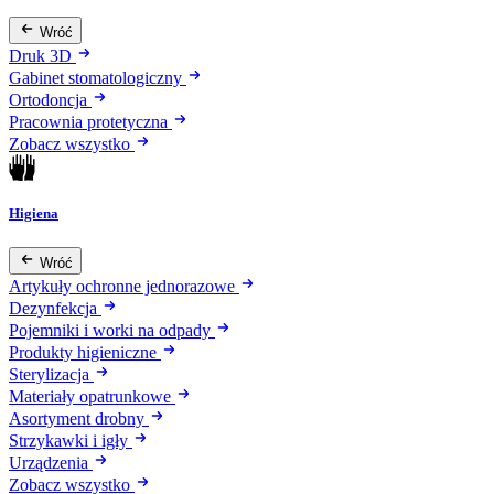
Wróć
Druk 3D
Gabinet stomatologiczny
Ortodoncja
Pracownia protetyczna
Zobacz wszystko
Higiena
Wróć
Artykuły ochronne jednorazowe
Dezynfekcja
Pojemniki i worki na odpady
Produkty higieniczne
Sterylizacja
Materiały opatrunkowe
Asortyment drobny
Strzykawki i igły
Urządzenia
Zobacz wszystko