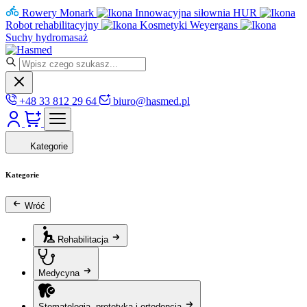
Rowery Monark
Innowacyjna siłownia HUR
Robot rehabilitacyjny
Kosmetyki Weyergans
Suchy hydromasaż
+48 33 812 29 64
biuro@hasmed.pl
Kategorie
Kategorie
Wróć
Rehabilitacja
Medycyna
Stomatologia, protetyka i ortodoncja