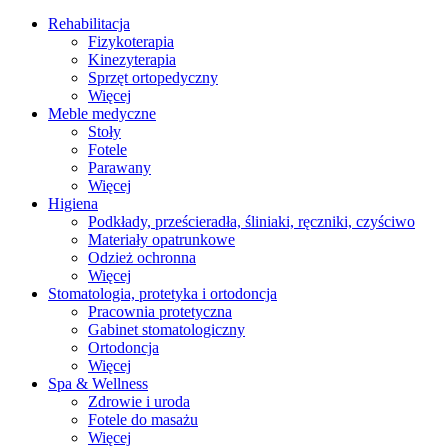
Rehabilitacja
Fizykoterapia
Kinezyterapia
Sprzęt ortopedyczny
Więcej
Meble medyczne
Stoły
Fotele
Parawany
Więcej
Higiena
Podkłady, prześcieradła, śliniaki, ręczniki, czyściwo
Materiały opatrunkowe
Odzież ochronna
Więcej
Stomatologia, protetyka i ortodoncja
Pracownia protetyczna
Gabinet stomatologiczny
Ortodoncja
Więcej
Spa & Wellness
Zdrowie i uroda
Fotele do masażu
Więcej