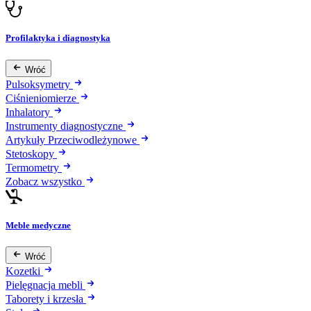
Profilaktyka i diagnostyka
Wróć
Pulsoksymetry
Ciśnieniomierze
Inhalatory
Instrumenty diagnostyczne
Artykuły Przeciwodleżynowe
Stetoskopy
Termometry
Zobacz wszystko
Meble medyczne
Wróć
Kozetki
Pielęgnacja mebli
Taborety i krzesła