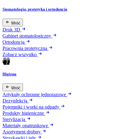
Stomatologia, protetyka i ortodoncja
Wróć
Druk 3D
Gabinet stomatologiczny
Ortodoncja
Pracownia protetyczna
Zobacz wszystko
Higiena
Wróć
Artykuły ochronne jednorazowe
Dezynfekcja
Pojemniki i worki na odpady
Produkty higieniczne
Sterylizacja
Materiały opatrunkowe
Asortyment drobny
Strzykawki i igły