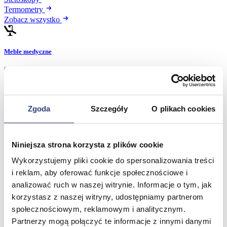
Termometry
Zobacz wszystko
Meble medyczne
Wróć
Kozetki
Pielęgnacja mebli
Taborety i krzesła
Zgoda
Szczegóły
O plikach cookies
Stoły
Parawany
Fotele
Niniejsza strona korzysta z plików cookie
Zobacz wszystko
Wykorzystujemy pliki cookie do spersonalizowania treści
i reklam, aby oferować funkcje społecznościowe i
Spa & Wellness
analizować ruch w naszej witrynie. Informacje o tym, jak
korzystasz z naszej witryny, udostępniamy partnerom
Wróć
społecznościowym, reklamowym i analitycznym.
Fotele do masażu
Partnerzy mogą połączyć te informacje z innymi danymi
Urządzenia