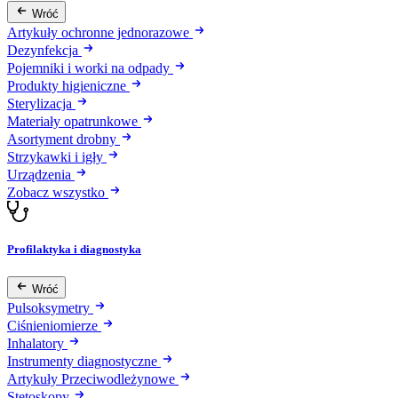
Wróć
Artykuły ochronne jednorazowe
Dezynfekcja
Pojemniki i worki na odpady
Produkty higieniczne
Sterylizacja
Materiały opatrunkowe
Asortyment drobny
Strzykawki i igły
Urządzenia
Zobacz wszystko
Profilaktyka i diagnostyka
Wróć
Pulsoksymetry
Ciśnieniomierze
Inhalatory
Instrumenty diagnostyczne
Artykuły Przeciwodleżynowe
Stetoskopy