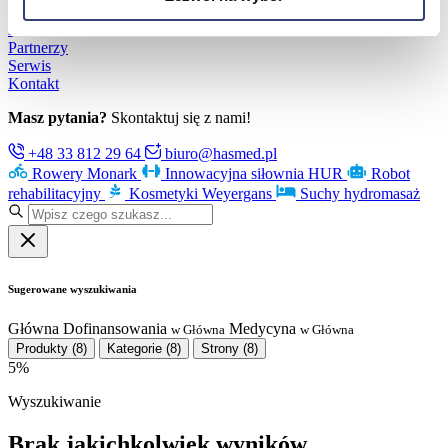
Poznaj Hasmed
Nasze marki
Partnerzy
Serwis
Kontakt
Masz pytania?
Skontaktuj się z nami!
+48 33 812 29 64
biuro@hasmed.pl
Rowery Monark
Innowacyjna siłownia HUR
Robot
rehabilitacyjny
Kosmetyki Weyergans
Suchy hydromasaż
Sugerowane wyszukiwania
Główna
Dofinansowania
Medycyna
w Główna
w Główna
Produkty
(8)
Kategorie
(8)
Strony
(8)
5%
Wyszukiwanie
Brak jakichkolwiek wyników