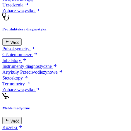
Urządzenia
Zobacz wszystko
Profilaktyka i diagnostyka
Wróć
Pulsoksymetry
Ciśnieniomierze
Inhalatory
Instrumenty diagnostyczne
Artykuły Przeciwodleżynowe
Stetoskopy
Termometry
Zobacz wszystko
Meble medyczne
Wróć
Kozetki