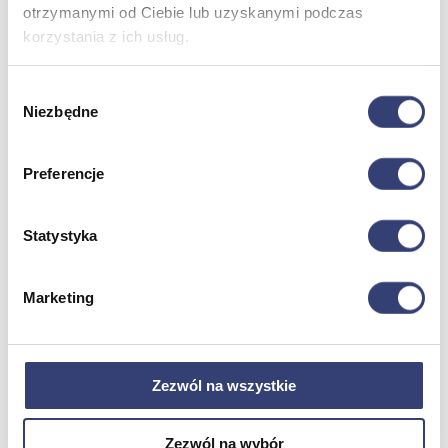
Zdrowie i uroda
otrzymanymi od Ciebie lub uzyskanymi podczas
Zobacz wszystko
korzystania z ich usług.
Wybór
Dofinansowania
Niezbędne
zgody
Wróć
Dofinansowania
Preferencje
Zobacz wszystko
Statystyka
Wynajem
Wróć
Marketing
Zobacz wszystko
Aquatizer Testowy
Robot rehabilitacyjny ROBERT®
Robotyka w rehabilitacji
Zezwól na wszystkie
Dla rehabilitacji
Dla stomatologów
Dofinansowania
Filmy
Zezwól na wybór