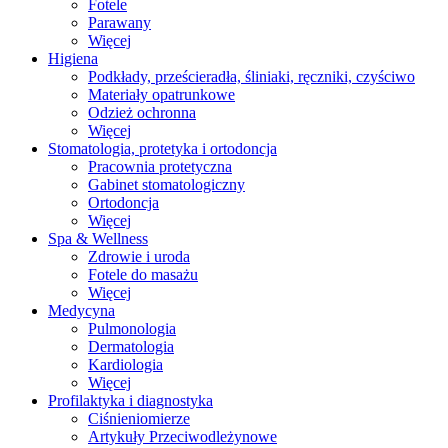
Fotele
Parawany
Więcej
Higiena
Podkłady, prześcieradła, śliniaki, ręczniki, czyściwo
Materiały opatrunkowe
Odzież ochronna
Więcej
Stomatologia, protetyka i ortodoncja
Pracownia protetyczna
Gabinet stomatologiczny
Ortodoncja
Więcej
Spa & Wellness
Zdrowie i uroda
Fotele do masażu
Więcej
Medycyna
Pulmonologia
Dermatologia
Kardiologia
Więcej
Profilaktyka i diagnostyka
Ciśnieniomierze
Artykuły Przeciwodleżynowe