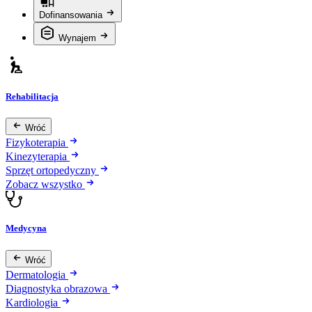
Dofinansowania
Wynajem
Rehabilitacja
Wróć
Fizykoterapia
Kinezyterapia
Sprzęt ortopedyczny
Zobacz wszystko
Medycyna
Wróć
Dermatologia
Diagnostyka obrazowa
Kardiologia