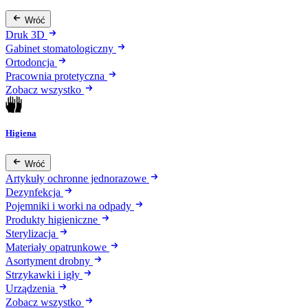
Wróć
Druk 3D
Gabinet stomatologiczny
Ortodoncja
Pracownia protetyczna
Zobacz wszystko
Higiena
Wróć
Artykuły ochronne jednorazowe
Dezynfekcja
Pojemniki i worki na odpady
Produkty higieniczne
Sterylizacja
Materiały opatrunkowe
Asortyment drobny
Strzykawki i igły
Urządzenia
Zobacz wszystko