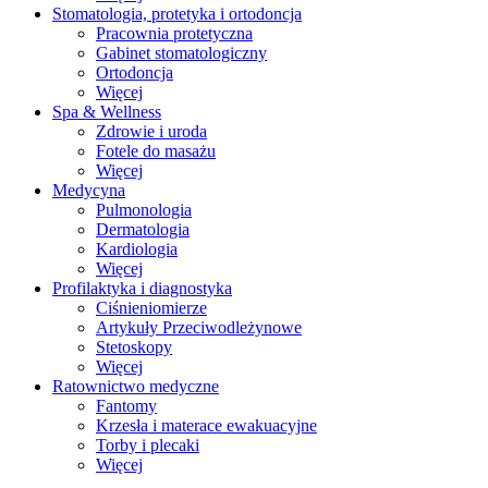
Stomatologia, protetyka i ortodoncja
Pracownia protetyczna
Gabinet stomatologiczny
Ortodoncja
Więcej
Spa & Wellness
Zdrowie i uroda
Fotele do masażu
Więcej
Medycyna
Pulmonologia
Dermatologia
Kardiologia
Więcej
Profilaktyka i diagnostyka
Ciśnieniomierze
Artykuły Przeciwodleżynowe
Stetoskopy
Więcej
Ratownictwo medyczne
Fantomy
Krzesła i materace ewakuacyjne
Torby i plecaki
Więcej