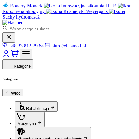
Rowery Monark
Innowacyjna siłownia HUR
Robot rehabilitacyjny
Kosmetyki Weyergans
Suchy hydromasaż
+48 33 812 29 64
biuro@hasmed.pl
Kategorie
Kategorie
Wróć
Rehabilitacja
Medycyna
Stomatologia, protetyka i ortodoncja