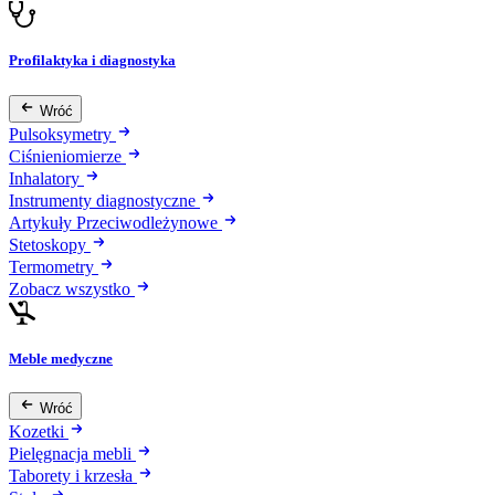
Profilaktyka i diagnostyka
Wróć
Pulsoksymetry
Ciśnieniomierze
Inhalatory
Instrumenty diagnostyczne
Artykuły Przeciwodleżynowe
Stetoskopy
Termometry
Zobacz wszystko
Meble medyczne
Wróć
Kozetki
Pielęgnacja mebli
Taborety i krzesła