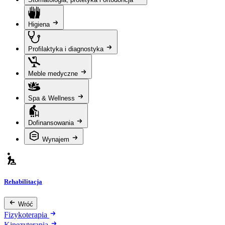
Higiena
Profilaktyka i diagnostyka
Meble medyczne
Spa & Wellness
Dofinansowania
Wynajem
Rehabilitacja
Wróć
Fizykoterapia
Kinezyterapia