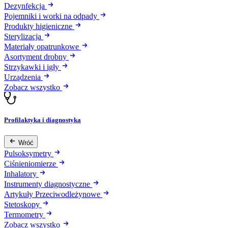
Dezynfekcja
Pojemniki i worki na odpady
Produkty higieniczne
Sterylizacja
Materiały opatrunkowe
Asortyment drobny
Strzykawki i igły
Urządzenia
Zobacz wszystko
Profilaktyka i diagnostyka
Wróć
Pulsoksymetry
Ciśnieniomierze
Inhalatory
Instrumenty diagnostyczne
Artykuły Przeciwodleżynowe
Stetoskopy
Termometry
Zobacz wszystko