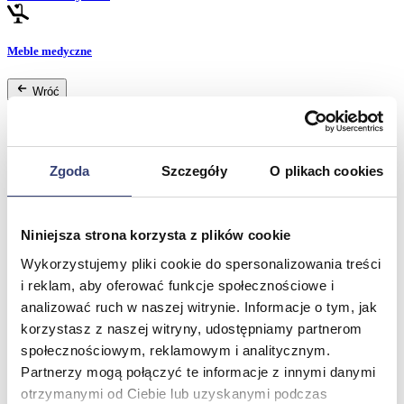
Meble medyczne
Wróć
Kozetki
Pielęgnacja mebli
Taborety i krzesła
Stoły
Zgoda
Szczegóły
O plikach cookies
Parawany
Fotele
Zobacz wszystko
Niniejsza strona korzysta z plików cookie
Wykorzystujemy pliki cookie do spersonalizowania treści
Spa & Wellness
i reklam, aby oferować funkcje społecznościowe i
analizować ruch w naszej witrynie. Informacje o tym, jak
Wróć
korzystasz z naszej witryny, udostępniamy partnerom
Fotele do masażu
społecznościowym, reklamowym i analitycznym.
Urządzenia
Zdrowie i uroda
Partnerzy mogą połączyć te informacje z innymi danymi
Zobacz wszystko
otrzymanymi od Ciebie lub uzyskanymi podczas