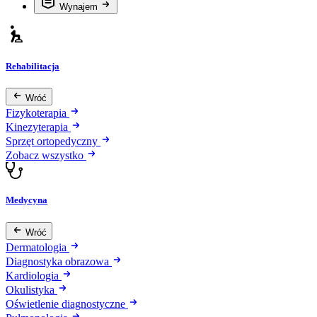
Wynajem
Rehabilitacja
Wróć
Fizykoterapia
Kinezyterapia
Sprzęt ortopedyczny
Zobacz wszystko
Medycyna
Wróć
Dermatologia
Diagnostyka obrazowa
Kardiologia
Okulistyka
Oświetlenie diagnostyczne