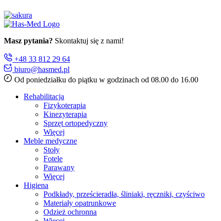
Masz pytania?
Skontaktuj się z nami!
+48 33 812 29 64
biuro@hasmed.pl
Od poniedziałku do piątku w godzinach od 08.00 do 16.00
Rehabilitacja
Fizykoterapia
Kinezyterapia
Sprzęt ortopedyczny
Więcej
Meble medyczne
Stoły
Fotele
Parawany
Więcej
Higiena
Podkłady, prześcieradła, śliniaki, ręczniki, czyściwo
Materiały opatrunkowe
Odzież ochronna
Więcej