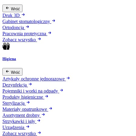
Wróć
Druk 3D
Gabinet stomatologiczny
Ortodoncja
Pracownia protetyczna
Zobacz wszystko
Higiena
Wróć
Artykuły ochronne jednorazowe
Dezynfekcja
Pojemniki i worki na odpady
Produkty higieniczne
Sterylizacja
Materiały opatrunkowe
Asortyment drobny
Strzykawki i igły
Urządzenia
Zobacz wszystko