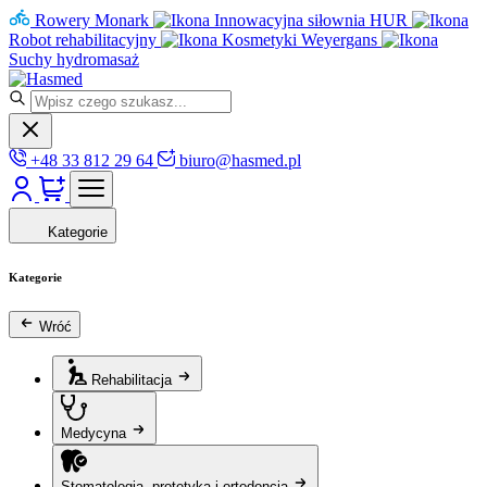
Rowery Monark
Innowacyjna siłownia HUR
Robot rehabilitacyjny
Kosmetyki Weyergans
Suchy hydromasaż
+48 33 812 29 64
biuro@hasmed.pl
Kategorie
Kategorie
Wróć
Rehabilitacja
Medycyna
Stomatologia, protetyka i ortodoncja