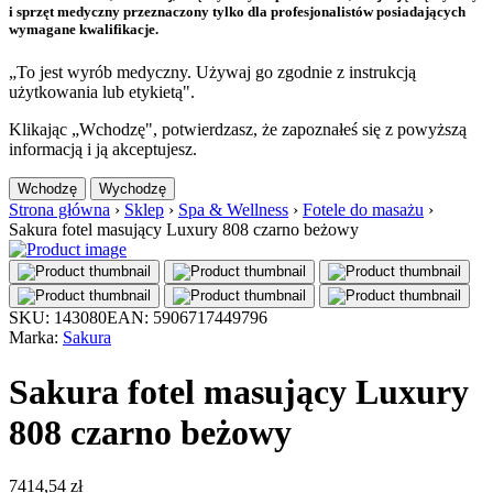
i sprzęt medyczny przeznaczony tylko dla profesjonalistów posiadających
wymagane kwalifikacje.
„To jest wyrób medyczny. Używaj go zgodnie z instrukcją
użytkowania lub etykietą".
Klikając „Wchodzę", potwierdzasz, że zapoznałeś się z powyższą
informacją i ją akceptujesz.
Wchodzę
Wychodzę
Strona główna
›
Sklep
›
Spa & Wellness
›
Fotele do masażu
›
Sakura fotel masujący Luxury 808 czarno beżowy
SKU: 143080
EAN: 5906717449796
Marka:
Sakura
Sakura fotel masujący Luxury
808 czarno beżowy
7414,54
zł