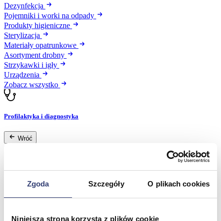
Dezynfekcja
Pojemniki i worki na odpady
Produkty higieniczne
Sterylizacja
Materiały opatrunkowe
Asortyment drobny
Strzykawki i igły
Urządzenia
Zobacz wszystko
Profilaktyka i diagnostyka
Wróć
Pulsoksymetry
Ciśnieniomierze
Inhalatory
Instrumenty diagnostyczne
Zgoda
Szczegóły
O plikach cookies
Artykuły Przeciwodleżynowe
Stetoskopy
Termometry
Zobacz wszystko
Niniejsza strona korzysta z plików cookie