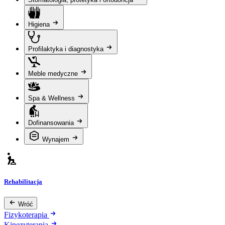
Higiena
Profilaktyka i diagnostyka
Meble medyczne
Spa & Wellness
Dofinansowania
Wynajem
Rehabilitacja
Wróć
Fizykoterapia
Kinezyterapia