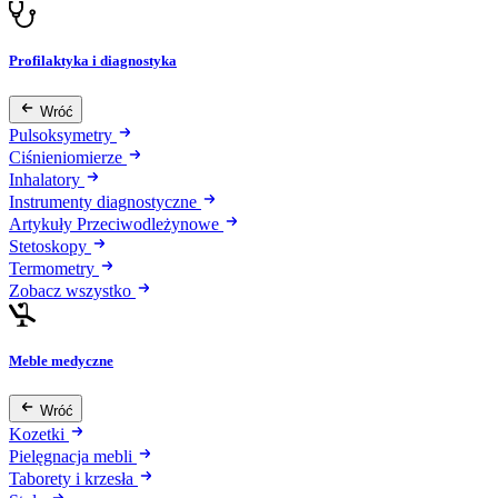
Profilaktyka i diagnostyka
Wróć
Pulsoksymetry
Ciśnieniomierze
Inhalatory
Instrumenty diagnostyczne
Artykuły Przeciwodleżynowe
Stetoskopy
Termometry
Zobacz wszystko
Meble medyczne
Wróć
Kozetki
Pielęgnacja mebli
Taborety i krzesła