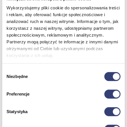
Wykorzystujemy pliki cookie do spersonalizowania treści
i reklam, aby oferować funkcje społecznościowe i
Meble medyczne
analizować ruch w naszej witrynie. Informacje o tym, jak
korzystasz z naszej witryny, udostępniamy partnerom
Wróć
Kozetki
społecznościowym, reklamowym i analitycznym.
Pielęgnacja mebli
Partnerzy mogą połączyć te informacje z innymi danymi
Taborety i krzesła
otrzymanymi od Ciebie lub uzyskanymi podczas
Stoły
korzystania z ich usług.
Parawany
Fotele
Zobacz wszystko
Wybór
Niezbędne
zgody
Spa & Wellness
Preferencje
Wróć
Fotele do masażu
Urządzenia
Statystyka
Zdrowie i uroda
Zobacz wszystko