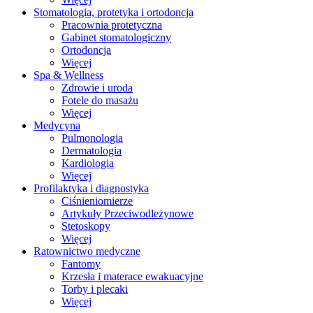
Stomatologia, protetyka i ortodoncja
Pracownia protetyczna
Gabinet stomatologiczny
Ortodoncja
Więcej
Spa & Wellness
Zdrowie i uroda
Fotele do masażu
Więcej
Medycyna
Pulmonologia
Dermatologia
Kardiologia
Więcej
Profilaktyka i diagnostyka
Ciśnieniomierze
Artykuły Przeciwodleżynowe
Stetoskopy
Więcej
Ratownictwo medyczne
Fantomy
Krzesła i materace ewakuacyjne
Torby i plecaki
Więcej