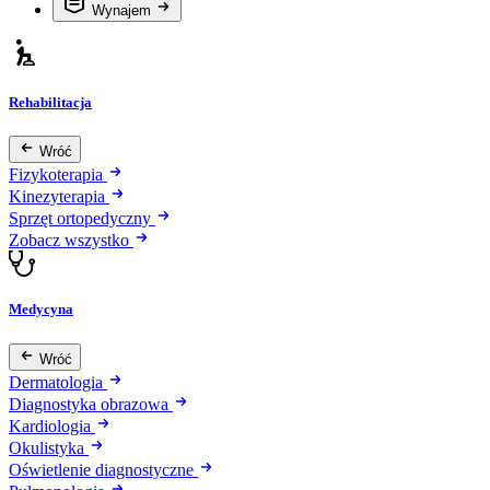
Wynajem
Rehabilitacja
Wróć
Fizykoterapia
Kinezyterapia
Sprzęt ortopedyczny
Zobacz wszystko
Medycyna
Wróć
Dermatologia
Diagnostyka obrazowa
Kardiologia
Okulistyka
Oświetlenie diagnostyczne