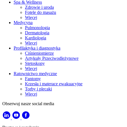
Spa & Wellness
Zdrowie i uroda
Fotele do masażu
Więcej
Medycyna
Pulmonologia
Dermatologia
Kardiologia
Więcej
Profilaktyka i diagnostyka
Ciśnieniomierze
Artykuły Przeciwodleżynowe
Stetoskopy
Więcej
Ratownictwo medyczne
Fantomy
Krzesła i materace ewakuacyjne
Torby i plecaki
Więcej
Obserwuj nasze social media