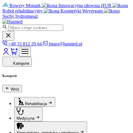
Rowery Monark
Innowacyjna siłownia HUR
Robot rehabilitacyjny
Kosmetyki Weyergans
Suchy hydromasaż
+48 33 812 29 64
biuro@hasmed.pl
Kategorie
Kategorie
Wróć
Rehabilitacja
Medycyna
Stomatologia, protetyka i ortodoncja