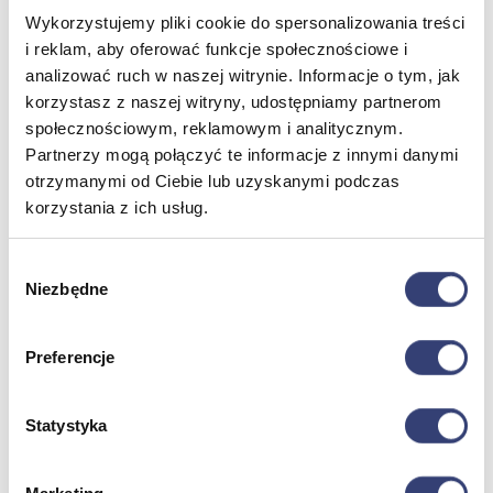
Wykorzystujemy pliki cookie do spersonalizowania treści
i reklam, aby oferować funkcje społecznościowe i
Meble medyczne
analizować ruch w naszej witrynie. Informacje o tym, jak
korzystasz z naszej witryny, udostępniamy partnerom
Wróć
społecznościowym, reklamowym i analitycznym.
Kozetki
Partnerzy mogą połączyć te informacje z innymi danymi
Pielęgnacja mebli
Taborety i krzesła
otrzymanymi od Ciebie lub uzyskanymi podczas
Stoły
korzystania z ich usług.
Parawany
Fotele
Wybór
Zobacz wszystko
Niezbędne
zgody
Spa & Wellness
Preferencje
Wróć
Fotele do masażu
Statystyka
Urządzenia
Zdrowie i uroda
Zobacz wszystko