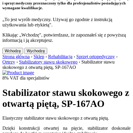
i sprzęt medyczny przeznaczony tylko dla profesjonalistów posiadających
wymagane kwalifikacje.
„To jest wyrób medyczny. Używaj go zgodnie z instrukcją
użytkowania lub etykietą".
Klikając „Wchodzę", potwierdzasz, że zapoznałeś się z powyższą
informacją i ją akceptujesz.
Wchodzę
Wychodzę
Strona główna
›
Sklep
›
Rehabilitacja
›
Sprzęt ortopedyczny
›
Ortezy
›
Stabilizatory stawu skokowego
›
Stabilizator stawu
skokowego z otwartą piętą, SP-167AO
8% VAT dla specjalistów
Stabilizator stawu skokowego z
otwartą piętą, SP-167AO
Elastyczny stabilizator stawu skokowego z otwartą piętą.
Dzięki konstrukcji otwartej na pięcie, stabilizator doskonale