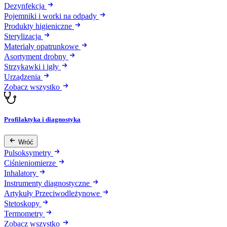
Dezynfekcja
Pojemniki i worki na odpady
Produkty higieniczne
Sterylizacja
Materiały opatrunkowe
Asortyment drobny
Strzykawki i igły
Urządzenia
Zobacz wszystko
Profilaktyka i diagnostyka
Wróć
Pulsoksymetry
Ciśnieniomierze
Inhalatory
Instrumenty diagnostyczne
Artykuły Przeciwodleżynowe
Stetoskopy
Termometry
Zobacz wszystko