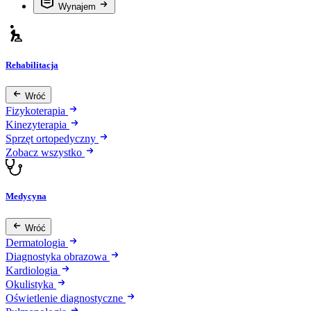
Wynajem
Rehabilitacja
Wróć
Fizykoterapia
Kinezyterapia
Sprzęt ortopedyczny
Zobacz wszystko
Medycyna
Wróć
Dermatologia
Diagnostyka obrazowa
Kardiologia
Okulistyka
Oświetlenie diagnostyczne