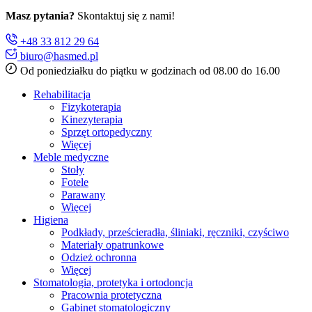
Masz pytania?
Skontaktuj się z nami!
+48 33 812 29 64
biuro@hasmed.pl
Od poniedziałku do piątku w godzinach od 08.00 do 16.00
Rehabilitacja
Fizykoterapia
Kinezyterapia
Sprzęt ortopedyczny
Więcej
Meble medyczne
Stoły
Fotele
Parawany
Więcej
Higiena
Podkłady, prześcieradła, śliniaki, ręczniki, czyściwo
Materiały opatrunkowe
Odzież ochronna
Więcej
Stomatologia, protetyka i ortodoncja
Pracownia protetyczna
Gabinet stomatologiczny