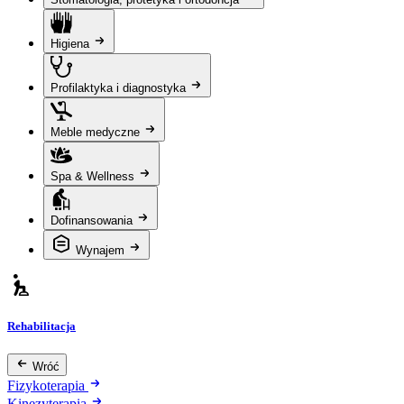
Higiena
Profilaktyka i diagnostyka
Meble medyczne
Spa & Wellness
Dofinansowania
Wynajem
Rehabilitacja
Wróć
Fizykoterapia
Kinezyterapia