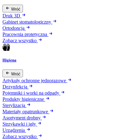
Wróć
Druk 3D
Gabinet stomatologiczny
Ortodoncja
Pracownia protetyczna
Zobacz wszystko
Higiena
Wróć
Artykuły ochronne jednorazowe
Dezynfekcja
Pojemniki i worki na odpady
Produkty higieniczne
Sterylizacja
Materiały opatrunkowe
Asortyment drobny
Strzykawki i igły
Urządzenia
Zobacz wszystko