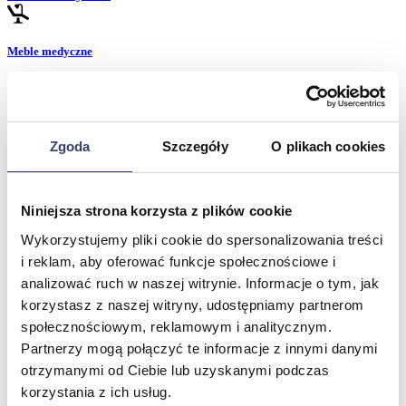
Meble medyczne
Wróć
Kozetki
Pielęgnacja mebli
Zgoda
Szczegóły
O plikach cookies
Taborety i krzesła
Stoły
Parawany
Fotele
Niniejsza strona korzysta z plików cookie
Zobacz wszystko
Wykorzystujemy pliki cookie do spersonalizowania treści
i reklam, aby oferować funkcje społecznościowe i
Spa & Wellness
analizować ruch w naszej witrynie. Informacje o tym, jak
korzystasz z naszej witryny, udostępniamy partnerom
Wróć
społecznościowym, reklamowym i analitycznym.
Fotele do masażu
Partnerzy mogą połączyć te informacje z innymi danymi
Urządzenia
otrzymanymi od Ciebie lub uzyskanymi podczas
Zdrowie i uroda
Zobacz wszystko
korzystania z ich usług.