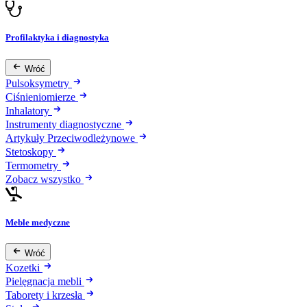
Profilaktyka i diagnostyka
Wróć
Pulsoksymetry
Ciśnieniomierze
Inhalatory
Instrumenty diagnostyczne
Artykuły Przeciwodleżynowe
Stetoskopy
Termometry
Zobacz wszystko
Meble medyczne
Wróć
Kozetki
Pielęgnacja mebli
Taborety i krzesła