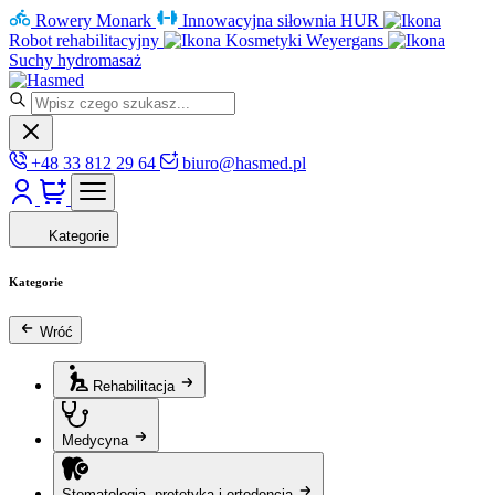
Rowery Monark
Innowacyjna siłownia HUR
Robot rehabilitacyjny
Kosmetyki Weyergans
Suchy hydromasaż
+48 33 812 29 64
biuro@hasmed.pl
Kategorie
Kategorie
Wróć
Rehabilitacja
Medycyna
Stomatologia, protetyka i ortodoncja