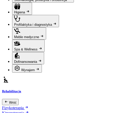
Higiena
Profilaktyka i diagnostyka
Meble medyczne
Spa & Wellness
Dofinansowania
Wynajem
Rehabilitacja
Wróć
Fizykoterapia
Kinezyterapia