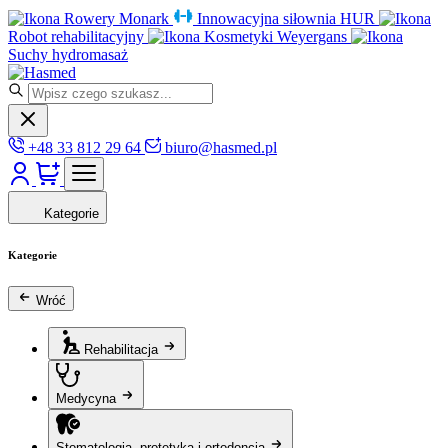
Rowery Monark
Innowacyjna siłownia HUR
Robot rehabilitacyjny
Kosmetyki Weyergans
Suchy hydromasaż
+48 33 812 29 64
biuro@hasmed.pl
Kategorie
Kategorie
Wróć
Rehabilitacja
Medycyna
Stomatologia, protetyka i ortodoncja