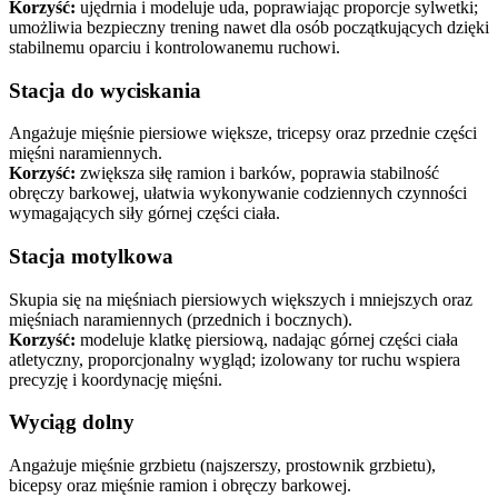
Korzyść:
ujędrnia i modeluje uda, poprawiając proporcje sylwetki;
umożliwia bezpieczny trening nawet dla osób początkujących dzięki
stabilnemu oparciu i kontrolowanemu ruchowi.
Stacja do wyciskania
Angażuje mięśnie piersiowe większe, tricepsy oraz przednie części
mięśni naramiennych.
Korzyść:
zwiększa siłę ramion i barków, poprawia stabilność
obręczy barkowej, ułatwia wykonywanie codziennych czynności
wymagających siły górnej części ciała.
Stacja motylkowa
Skupia się na mięśniach piersiowych większych i mniejszych oraz
mięśniach naramiennych (przednich i bocznych).
Korzyść:
modeluje klatkę piersiową, nadając górnej części ciała
atletyczny, proporcjonalny wygląd; izolowany tor ruchu wspiera
precyzję i koordynację mięśni.
Wyciąg dolny
Angażuje mięśnie grzbietu (najszerszy, prostownik grzbietu),
bicepsy oraz mięśnie ramion i obręczy barkowej.