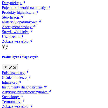
Dezynfekcja
Pojemniki i worki na odpady
Produkty higieniczne
Sterylizacja
Materiały opatrunkowe
Asortyment drobny
Strzykawki i igły
Urządzenia
Zobacz wszystko
Profilaktyka i diagnostyka
Wróć
Pulsoksymetry
Ciśnieniomierze
Inhalatory
Instrumenty diagnostyczne
Artykuły Przeciwodleżynowe
Stetoskopy
Termometry
Zobacz wszystko