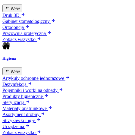
Wróć
Druk 3D
Gabinet stomatologiczny
Ortodoncja
Pracownia protetyczna
Zobacz wszystko
Higiena
Wróć
Artykuły ochronne jednorazowe
Dezynfekcja
Pojemniki i worki na odpady
Produkty higieniczne
Sterylizacja
Materiały opatrunkowe
Asortyment drobny
Strzykawki i igły
Urządzenia
Zobacz wszystko