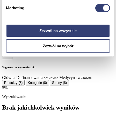
Partnerzy
Serwis
Marketing
Kontakt
Masz pytania?
Skontaktuj się z nami!
+48 33 812 29 64
biuro@hasmed.pl
Zezwól na wszystkie
Rowery Monark
Innowacyjna siłownia HUR
Robot rehabilitacyjny
Kosmetyki Weyergans
Suchy hydromasaż
Zezwól na wybór
Sugerowane wyszukiwania
Główna
Dofinansowania
Medycyna
w Główna
w Główna
Produkty
(8)
Kategorie
(8)
Strony
(8)
5%
Wyszukiwanie
Brak jakichkolwiek wyników