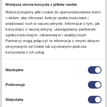
Niniejsza strona korzysta z plików cookie
Dofinansowania
Wykorzystujemy pliki cookie do spersonalizowania treści
i reklam, aby oferować funkcje społecznościowe i
Wróć
analizować ruch w naszej witrynie. Informacje o tym, jak
Dofinansowania
korzystasz z naszej witryny, udostępniamy partnerom
Zobacz wszystko
społecznościowym, reklamowym i analitycznym.
Partnerzy mogą połączyć te informacje z innymi danymi
otrzymanymi od Ciebie lub uzyskanymi podczas
Wynajem
korzystania z ich usług.
Wróć
Zobacz wszystko
Wybór
Aquatizer Testowy
Niezbędne
zgody
Robot rehabilitacyjny ROBERT®
Robotyka w rehabilitacji
Dla rehabilitacji
Preferencje
Dla stomatologów
Dofinansowania
Filmy
Poznaj Hasmed
Statystyka
Nasze marki