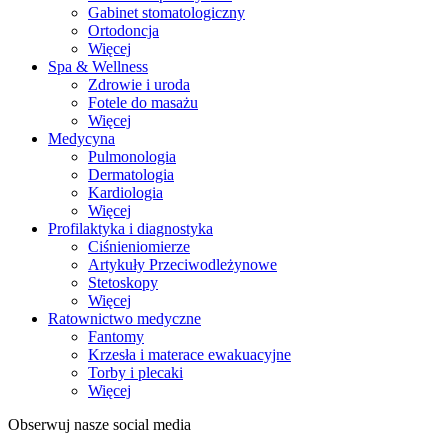
Gabinet stomatologiczny
Ortodoncja
Więcej
Spa & Wellness
Zdrowie i uroda
Fotele do masażu
Więcej
Medycyna
Pulmonologia
Dermatologia
Kardiologia
Więcej
Profilaktyka i diagnostyka
Ciśnieniomierze
Artykuły Przeciwodleżynowe
Stetoskopy
Więcej
Ratownictwo medyczne
Fantomy
Krzesła i materace ewakuacyjne
Torby i plecaki
Więcej
Obserwuj nasze social media