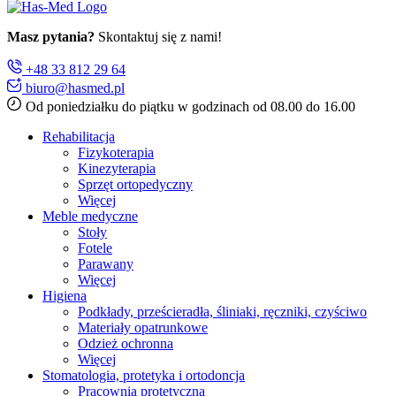
Masz pytania?
Skontaktuj się z nami!
+48 33 812 29 64
biuro@hasmed.pl
Od poniedziałku do piątku w godzinach od 08.00 do 16.00
Rehabilitacja
Fizykoterapia
Kinezyterapia
Sprzęt ortopedyczny
Więcej
Meble medyczne
Stoły
Fotele
Parawany
Więcej
Higiena
Podkłady, prześcieradła, śliniaki, ręczniki, czyściwo
Materiały opatrunkowe
Odzież ochronna
Więcej
Stomatologia, protetyka i ortodoncja
Pracownia protetyczna