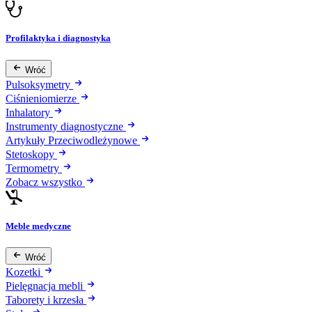
Profilaktyka i diagnostyka
Wróć
Pulsoksymetry
Ciśnieniomierze
Inhalatory
Instrumenty diagnostyczne
Artykuły Przeciwodleżynowe
Stetoskopy
Termometry
Zobacz wszystko
Meble medyczne
Wróć
Kozetki
Pielęgnacja mebli
Taborety i krzesła