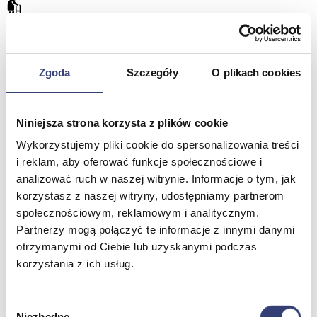
Dofinansowania
Wróć
Zgoda
Szczegóły
O plikach cookies
Dofinansowania
Zobacz wszystko
Niniejsza strona korzysta z plików cookie
Wynajem
Wykorzystujemy pliki cookie do spersonalizowania treści
i reklam, aby oferować funkcje społecznościowe i
Wróć
analizować ruch w naszej witrynie. Informacje o tym, jak
Zobacz wszystko
korzystasz z naszej witryny, udostępniamy partnerom
Aquatizer Testowy
społecznościowym, reklamowym i analitycznym.
Robot rehabilitacyjny ROBERT®
Partnerzy mogą połączyć te informacje z innymi danymi
Robotyka w rehabilitacji
Dla rehabilitacji
otrzymanymi od Ciebie lub uzyskanymi podczas
Dla stomatologów
korzystania z ich usług.
Dofinansowania
Filmy
Poznaj Hasmed
Wybór
Nasze marki
Niezbędne