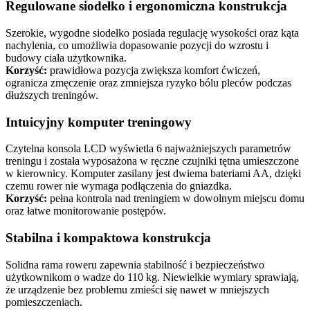
Regulowane siodełko i ergonomiczna konstrukcja
Szerokie, wygodne siodełko posiada regulację wysokości oraz kąta
nachylenia, co umożliwia dopasowanie pozycji do wzrostu i
budowy ciała użytkownika.
Korzyść:
prawidłowa pozycja zwiększa komfort ćwiczeń,
ogranicza zmęczenie oraz zmniejsza ryzyko bólu pleców podczas
dłuższych treningów.
Intuicyjny komputer treningowy
Czytelna konsola LCD wyświetla 6 najważniejszych parametrów
treningu i została wyposażona w ręczne czujniki tętna umieszczone
w kierownicy. Komputer zasilany jest dwiema bateriami AA, dzięki
czemu rower nie wymaga podłączenia do gniazdka.
Korzyść:
pełna kontrola nad treningiem w dowolnym miejscu domu
oraz łatwe monitorowanie postępów.
Stabilna i kompaktowa konstrukcja
Solidna rama roweru zapewnia stabilność i bezpieczeństwo
użytkownikom o wadze do 110 kg. Niewielkie wymiary sprawiają,
że urządzenie bez problemu zmieści się nawet w mniejszych
pomieszczeniach.