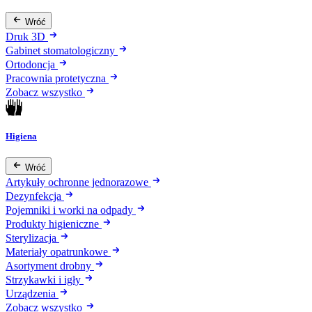
Wróć
Druk 3D
Gabinet stomatologiczny
Ortodoncja
Pracownia protetyczna
Zobacz wszystko
Higiena
Wróć
Artykuły ochronne jednorazowe
Dezynfekcja
Pojemniki i worki na odpady
Produkty higieniczne
Sterylizacja
Materiały opatrunkowe
Asortyment drobny
Strzykawki i igły
Urządzenia
Zobacz wszystko