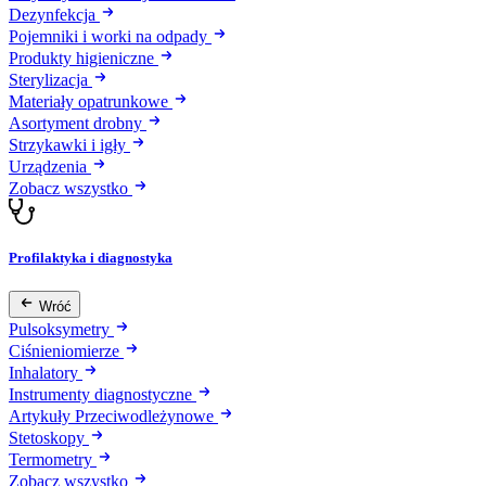
Dezynfekcja
Pojemniki i worki na odpady
Produkty higieniczne
Sterylizacja
Materiały opatrunkowe
Asortyment drobny
Strzykawki i igły
Urządzenia
Zobacz wszystko
Profilaktyka i diagnostyka
Wróć
Pulsoksymetry
Ciśnieniomierze
Inhalatory
Instrumenty diagnostyczne
Artykuły Przeciwodleżynowe
Stetoskopy
Termometry
Zobacz wszystko