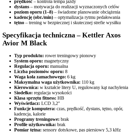
prędkość
– kontrola tempa jazdy
dystans
– motywacja do realizacji wyznaczonych celów
poziom oporu (1–8)
– świadome planowanie obciążenia
kadencję (obr./min)
– optymalizacja rytmu pedałowania
tętno
– trening w bezpiecznej i skutecznej strefie wysiłku
Specyfikacja techniczna – Kettler Axos
Avior M Black
Typ produktu:
rower treningowy pionowy
System oporu:
magnetyczny
Regulacja oporu:
manualna
Liczba poziomów oporu:
8
Waga koła zamachowego:
6 kg
Maksymalna waga użytkownika:
110 kg
Kierownica:
w kształcie litery U, regulowany kąt nachylenia
Siodełko:
regulacja wysokości
Klasa sprzętu fitness:
HB
Wyświetlacz:
LCD 3,2″
Funkcje komputera:
czas, prędkość, dystans, tętno, opór,
kadencja, kalorie
Programy treningowe:
brak
Profile użytkownika:
brak
Pomiar tętna:
sensory dotykowe, pas piersiowy 5,3 kHz