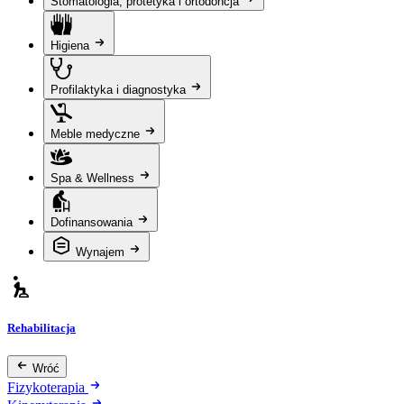
Stomatologia, protetyka i ortodoncja
Higiena
Profilaktyka i diagnostyka
Meble medyczne
Spa & Wellness
Dofinansowania
Wynajem
Rehabilitacja
Wróć
Fizykoterapia