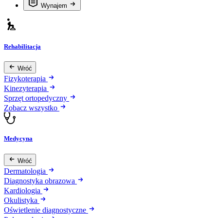
Wynajem
Rehabilitacja
Wróć
Fizykoterapia
Kinezyterapia
Sprzęt ortopedyczny
Zobacz wszystko
Medycyna
Wróć
Dermatologia
Diagnostyka obrazowa
Kardiologia
Okulistyka
Oświetlenie diagnostyczne