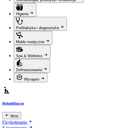
Higiena
Profilaktyka i diagnostyka
Meble medyczne
Spa & Wellness
Dofinansowania
Wynajem
Rehabilitacja
Wróć
Fizykoterapia
Kinezyterapia