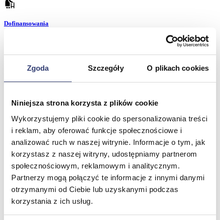
Dofinansowania
Wróć
Dofinansowania
Zobacz wszystko
Zgoda
Szczegóły
O plikach cookies
Wynajem
Niniejsza strona korzysta z plików cookie
Wykorzystujemy pliki cookie do spersonalizowania treści
Wróć
i reklam, aby oferować funkcje społecznościowe i
Zobacz wszystko
Aquatizer Testowy
analizować ruch w naszej witrynie. Informacje o tym, jak
Robot rehabilitacyjny ROBERT®
korzystasz z naszej witryny, udostępniamy partnerom
Robotyka w rehabilitacji
społecznościowym, reklamowym i analitycznym.
Dla rehabilitacji
Dla stomatologów
Partnerzy mogą połączyć te informacje z innymi danymi
Dofinansowania
otrzymanymi od Ciebie lub uzyskanymi podczas
Filmy
korzystania z ich usług.
Poznaj Hasmed
Nasze marki