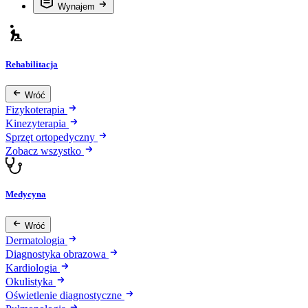
Wynajem
Rehabilitacja
Wróć
Fizykoterapia
Kinezyterapia
Sprzęt ortopedyczny
Zobacz wszystko
Medycyna
Wróć
Dermatologia
Diagnostyka obrazowa
Kardiologia
Okulistyka
Oświetlenie diagnostyczne