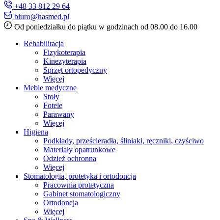
+48 33 812 29 64
biuro@hasmed.pl
Od poniedziałku do piątku w godzinach od 08.00 do 16.00
Rehabilitacja
Fizykoterapia
Kinezyterapia
Sprzęt ortopedyczny
Więcej
Meble medyczne
Stoły
Fotele
Parawany
Więcej
Higiena
Podkłady, prześcieradła, śliniaki, ręczniki, czyściwo
Materiały opatrunkowe
Odzież ochronna
Więcej
Stomatologia, protetyka i ortodoncja
Pracownia protetyczna
Gabinet stomatologiczny
Ortodoncja
Więcej