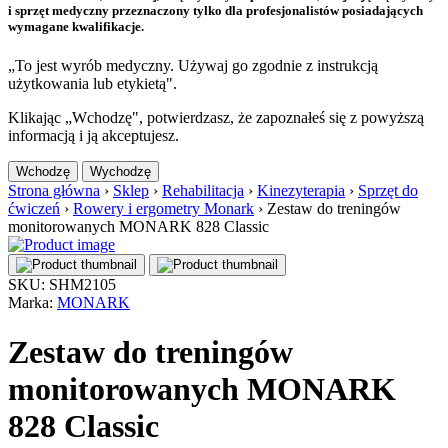
i sprzęt medyczny przeznaczony tylko dla profesjonalistów posiadających
wymagane kwalifikacje.
„To jest wyrób medyczny. Używaj go zgodnie z instrukcją
użytkowania lub etykietą".
Klikając „Wchodzę", potwierdzasz, że zapoznałeś się z powyższą
informacją i ją akceptujesz.
Wchodzę
Wychodzę
Strona główna
›
Sklep
›
Rehabilitacja
›
Kinezyterapia
›
Sprzęt do
ćwiczeń
›
Rowery i ergometry Monark
›
Zestaw do treningów
monitorowanych MONARK 828 Classic
SKU: SHM2105
Marka:
MONARK
Zestaw do treningów
monitorowanych MONARK
828 Classic