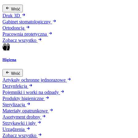
Wróć
Druk 3D
Gabinet stomatologiczny
Ortodoncja
Pracownia protetyczna
Zobacz wszystko
Higiena
Wróć
Artykuły ochronne jednorazowe
Dezynfekcja
Pojemniki i worki na odpady
Produkty higieniczne
Sterylizacja
Materiały opatrunkowe
Asortyment drobny
Strzykawki i igły
Urządzenia
Zobacz wszystko