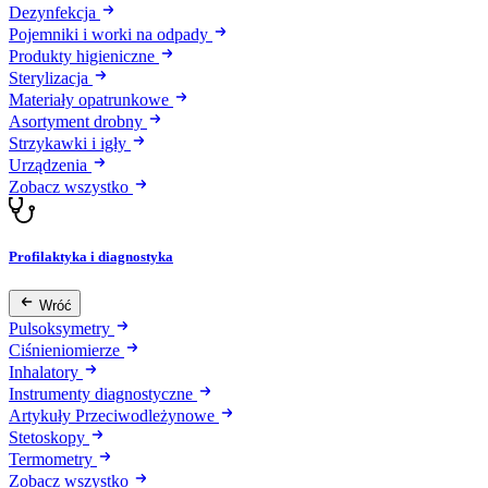
Dezynfekcja
Pojemniki i worki na odpady
Produkty higieniczne
Sterylizacja
Materiały opatrunkowe
Asortyment drobny
Strzykawki i igły
Urządzenia
Zobacz wszystko
Profilaktyka i diagnostyka
Wróć
Pulsoksymetry
Ciśnieniomierze
Inhalatory
Instrumenty diagnostyczne
Artykuły Przeciwodleżynowe
Stetoskopy
Termometry
Zobacz wszystko