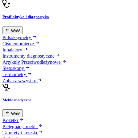
Profilaktyka i diagnostyka
Wróć
Pulsoksymetry
Ciśnieniomierze
Inhalatory
Instrumenty diagnostyczne
Artykuły Przeciwodleżynowe
Stetoskopy
Termometry
Zobacz wszystko
Meble medyczne
Wróć
Kozetki
Pielęgnacja mebli
Taborety i krzesła