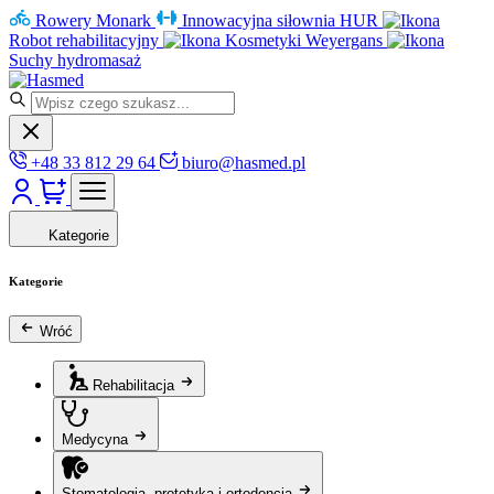
Rowery Monark
Innowacyjna siłownia HUR
Robot rehabilitacyjny
Kosmetyki Weyergans
Suchy hydromasaż
+48 33 812 29 64
biuro@hasmed.pl
Kategorie
Kategorie
Wróć
Rehabilitacja
Medycyna
Stomatologia, protetyka i ortodoncja