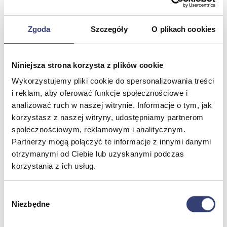
Zgoda
Szczegóły
O plikach cookies
Meble medyczne
Wróć
Kozetki
Niniejsza strona korzysta z plików cookie
Pielęgnacja mebli
Wykorzystujemy pliki cookie do spersonalizowania treści
Taborety i krzesła
i reklam, aby oferować funkcje społecznościowe i
Stoły
Parawany
analizować ruch w naszej witrynie. Informacje o tym, jak
Fotele
korzystasz z naszej witryny, udostępniamy partnerom
Zobacz wszystko
społecznościowym, reklamowym i analitycznym.
Partnerzy mogą połączyć te informacje z innymi danymi
otrzymanymi od Ciebie lub uzyskanymi podczas
Spa & Wellness
korzystania z ich usług.
Wróć
Fotele do masażu
Wybór
Urządzenia
Niezbędne
zgody
Zdrowie i uroda
Zobacz wszystko