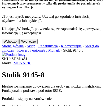
i sprzęt medyczny przeznaczony tylko dla profesjonalistów posiadających
wymagane kwalifikacje.
„To jest wyrób medyczny. Używaj go zgodnie z instrukcją
użytkowania lub etykietą".
Klikając „Wchodzę", potwierdzasz, że zapoznałeś się z powyższą
informacją i ją akceptujesz.
Wchodzę
Wychodzę
Strona główna
›
Sklep
›
Rehabilitacja
›
Kinezyterapia
›
Sprzęt do
ćwiczeń
›
Rowery i ergometry Monark
›
Stolik 9145-8
SKU: SHM1451
Marka:
MONARK
Stolik 9145-8
Idealne rozwiązanie do ćwiczeń dla osoby na wózku inwalidzkim.
Funkcjonalna podstawa pod rotor 881E.
Produkt dostępny na zamówienie