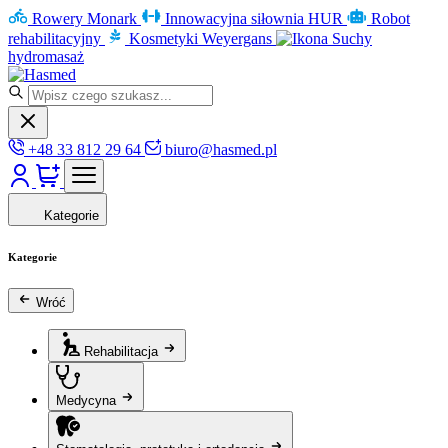
Rowery Monark
Innowacyjna siłownia HUR
Robot
rehabilitacyjny
Kosmetyki Weyergans
Suchy
hydromasaż
+48 33 812 29 64
biuro@hasmed.pl
Kategorie
Kategorie
Wróć
Rehabilitacja
Medycyna