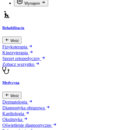
Wynajem
Rehabilitacja
Wróć
Fizykoterapia
Kinezyterapia
Sprzęt ortopedyczny
Zobacz wszystko
Medycyna
Wróć
Dermatologia
Diagnostyka obrazowa
Kardiologia
Okulistyka
Oświetlenie diagnostyczne