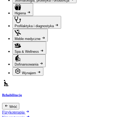
Stomatologia, protetyka i ortodoncja
Higiena
Profilaktyka i diagnostyka
Meble medyczne
Spa & Wellness
Dofinansowania
Wynajem
Rehabilitacja
Wróć
Fizykoterapia