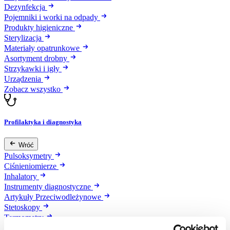
Dezynfekcja
Pojemniki i worki na odpady
Produkty higieniczne
Sterylizacja
Materiały opatrunkowe
Asortyment drobny
Strzykawki i igły
Urządzenia
Zobacz wszystko
Profilaktyka i diagnostyka
Wróć
Pulsoksymetry
Ciśnieniomierze
Inhalatory
Instrumenty diagnostyczne
Artykuły Przeciwodleżynowe
Stetoskopy
Termometry
Zobacz wszystko