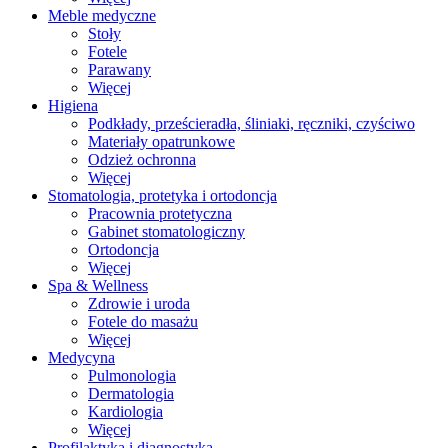
Meble medyczne
Stoły
Fotele
Parawany
Więcej
Higiena
Podkłady, prześcieradła, śliniaki, ręczniki, czyściwo
Materiały opatrunkowe
Odzież ochronna
Więcej
Stomatologia, protetyka i ortodoncja
Pracownia protetyczna
Gabinet stomatologiczny
Ortodoncja
Więcej
Spa & Wellness
Zdrowie i uroda
Fotele do masażu
Więcej
Medycyna
Pulmonologia
Dermatologia
Kardiologia
Więcej
Profilaktyka i diagnostyka