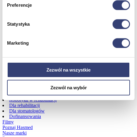
Preferencje
Dofinansowania
Statystyka
Wróć
Dofinansowania
Zobacz wszystko
Marketing
Wynajem
Zezwól na wszystkie
Wróć
Zobacz wszystko
Zezwól na wybór
Aquatizer Testowy
Robot rehabilitacyjny ROBERT®
Robotyka w rehabilitacji
Dla rehabilitacji
Dla stomatologów
Dofinansowania
Filmy
Poznaj Hasmed
Nasze marki