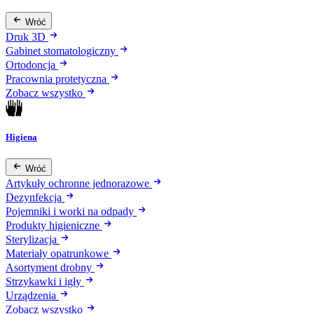
Wróć
Druk 3D
Gabinet stomatologiczny
Ortodoncja
Pracownia protetyczna
Zobacz wszystko
Higiena
Wróć
Artykuły ochronne jednorazowe
Dezynfekcja
Pojemniki i worki na odpady
Produkty higieniczne
Sterylizacja
Materiały opatrunkowe
Asortyment drobny
Strzykawki i igły
Urządzenia
Zobacz wszystko