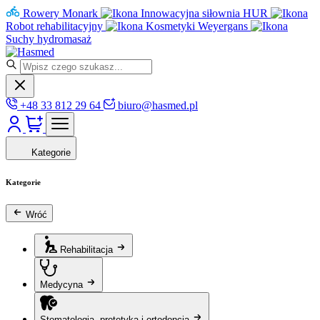
Rowery Monark
Innowacyjna siłownia HUR
Robot rehabilitacyjny
Kosmetyki Weyergans
Suchy hydromasaż
+48 33 812 29 64
biuro@hasmed.pl
Kategorie
Kategorie
Wróć
Rehabilitacja
Medycyna
Stomatologia, protetyka i ortodoncja