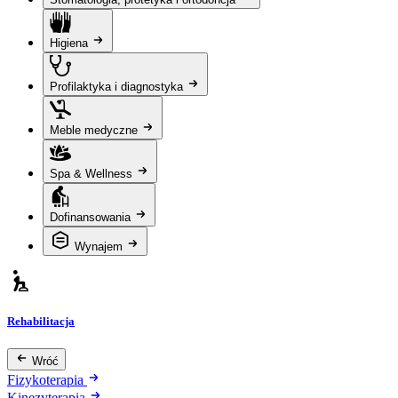
Higiena
Profilaktyka i diagnostyka
Meble medyczne
Spa & Wellness
Dofinansowania
Wynajem
Rehabilitacja
Wróć
Fizykoterapia
Kinezyterapia