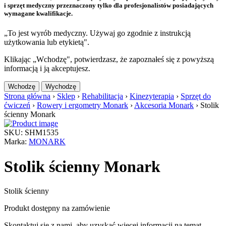
i sprzęt medyczny przeznaczony tylko dla profesjonalistów posiadających
wymagane kwalifikacje.
„To jest wyrób medyczny. Używaj go zgodnie z instrukcją
użytkowania lub etykietą".
Klikając „Wchodzę", potwierdzasz, że zapoznałeś się z powyższą
informacją i ją akceptujesz.
Wchodzę
Wychodzę
Strona główna
›
Sklep
›
Rehabilitacja
›
Kinezyterapia
›
Sprzęt do
ćwiczeń
›
Rowery i ergometry Monark
›
Akcesoria Monark
›
Stolik
ścienny Monark
SKU: SHM1535
Marka:
MONARK
Stolik ścienny Monark
Stolik ścienny
Produkt dostępny na zamówienie
Skontaktuj się z nami, aby uzyskać więcej informacji na temat