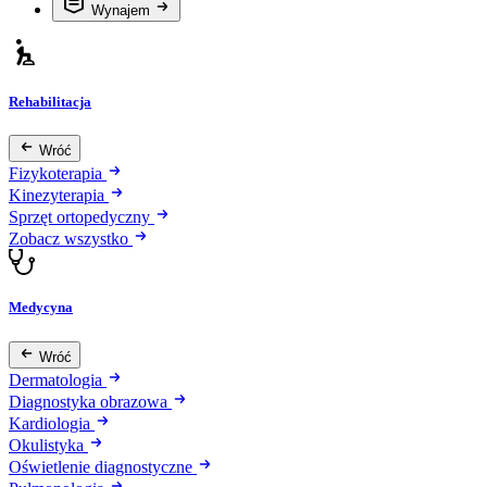
Wynajem
Rehabilitacja
Wróć
Fizykoterapia
Kinezyterapia
Sprzęt ortopedyczny
Zobacz wszystko
Medycyna
Wróć
Dermatologia
Diagnostyka obrazowa
Kardiologia
Okulistyka
Oświetlenie diagnostyczne