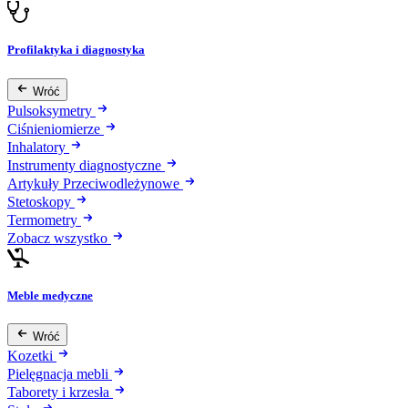
Profilaktyka i diagnostyka
Wróć
Pulsoksymetry
Ciśnieniomierze
Inhalatory
Instrumenty diagnostyczne
Artykuły Przeciwodleżynowe
Stetoskopy
Termometry
Zobacz wszystko
Meble medyczne
Wróć
Kozetki
Pielęgnacja mebli
Taborety i krzesła