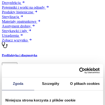
Dezynfekcja
Pojemniki i worki na odpady
Produkty higieniczne
Sterylizacja
Materiały opatrunkowe
Asortyment drobny
Strzykawki i igły
Urządzenia
Zobacz wszystko
Profilaktyka i diagnostyka
Wróć
Pulsoksymetry
Ciśnieniomierze
Inhalatory
Zgoda
Szczegóły
O plikach cookies
Instrumenty diagnostyczne
Artykuły Przeciwodleżynowe
Stetoskopy
Termometry
Niniejsza strona korzysta z plików cookie
Zobacz wszystko