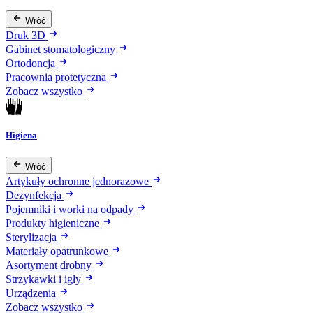
Wróć
Druk 3D
Gabinet stomatologiczny
Ortodoncja
Pracownia protetyczna
Zobacz wszystko
Higiena
Wróć
Artykuły ochronne jednorazowe
Dezynfekcja
Pojemniki i worki na odpady
Produkty higieniczne
Sterylizacja
Materiały opatrunkowe
Asortyment drobny
Strzykawki i igły
Urządzenia
Zobacz wszystko