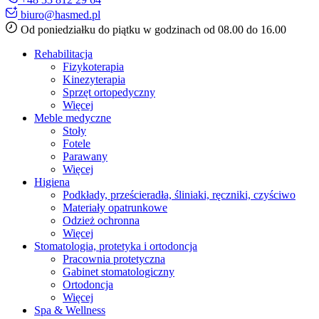
biuro@hasmed.pl
Od poniedziałku do piątku w godzinach od 08.00 do 16.00
Rehabilitacja
Fizykoterapia
Kinezyterapia
Sprzęt ortopedyczny
Więcej
Meble medyczne
Stoły
Fotele
Parawany
Więcej
Higiena
Podkłady, prześcieradła, śliniaki, ręczniki, czyściwo
Materiały opatrunkowe
Odzież ochronna
Więcej
Stomatologia, protetyka i ortodoncja
Pracownia protetyczna
Gabinet stomatologiczny
Ortodoncja
Więcej
Spa & Wellness