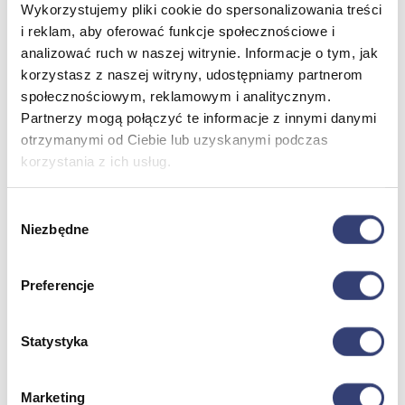
Wykorzystujemy pliki cookie do spersonalizowania treści
i reklam, aby oferować funkcje społecznościowe i
Meble medyczne
analizować ruch w naszej witrynie. Informacje o tym, jak
korzystasz z naszej witryny, udostępniamy partnerom
Wróć
społecznościowym, reklamowym i analitycznym.
Kozetki
Partnerzy mogą połączyć te informacje z innymi danymi
Pielęgnacja mebli
otrzymanymi od Ciebie lub uzyskanymi podczas
Taborety i krzesła
korzystania z ich usług.
Stoły
Parawany
Fotele
Wybór
Zobacz wszystko
Niezbędne
zgody
Spa & Wellness
Preferencje
Wróć
Fotele do masażu
Statystyka
Urządzenia
Zdrowie i uroda
Zobacz wszystko
Marketing