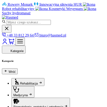
Rowery Monark
Innowacyjna siłownia HUR
Robot rehabilitacyjny
Kosmetyki Weyergans
Suchy hydromasaż
+48 33 812 29 64
biuro@hasmed.pl
Kategorie
Kategorie
Wróć
Rehabilitacja
Medycyna
Stomatologia, protetyka i ortodoncja