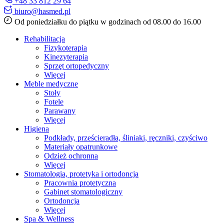
+48 33 812 29 64
biuro@hasmed.pl
Od poniedziałku do piątku w godzinach od 08.00 do 16.00
Rehabilitacja
Fizykoterapia
Kinezyterapia
Sprzęt ortopedyczny
Więcej
Meble medyczne
Stoły
Fotele
Parawany
Więcej
Higiena
Podkłady, prześcieradła, śliniaki, ręczniki, czyściwo
Materiały opatrunkowe
Odzież ochronna
Więcej
Stomatologia, protetyka i ortodoncja
Pracownia protetyczna
Gabinet stomatologiczny
Ortodoncja
Więcej
Spa & Wellness