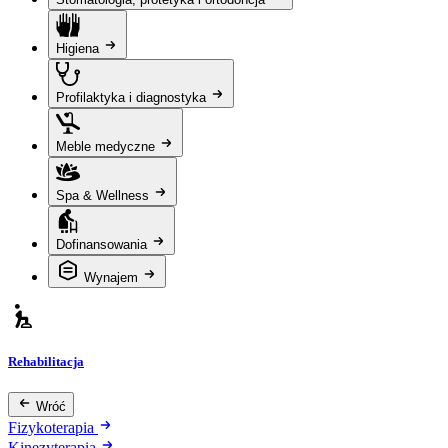
Higiena
Profilaktyka i diagnostyka
Meble medyczne
Spa & Wellness
Dofinansowania
Wynajem
Rehabilitacja
Wróć
Fizykoterapia
Kinezyterapia