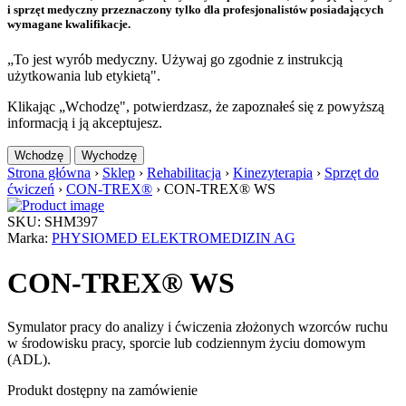
i sprzęt medyczny przeznaczony tylko dla profesjonalistów posiadających
wymagane kwalifikacje.
„To jest wyrób medyczny. Używaj go zgodnie z instrukcją
użytkowania lub etykietą".
Klikając „Wchodzę", potwierdzasz, że zapoznałeś się z powyższą
informacją i ją akceptujesz.
Wchodzę
Wychodzę
Strona główna
›
Sklep
›
Rehabilitacja
›
Kinezyterapia
›
Sprzęt do
ćwiczeń
›
CON-TREX®
›
CON-TREX® WS
SKU: SHM397
Marka:
PHYSIOMED ELEKTROMEDIZIN AG
CON-TREX® WS
Symulator pracy do analizy i ćwiczenia złożonych wzorców ruchu
w środowisku pracy, sporcie lub codziennym życiu domowym
(ADL).
Produkt dostępny na zamówienie