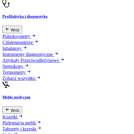
Profilaktyka i diagnostyka
Wróć
Pulsoksymetry
Ciśnieniomierze
Inhalatory
Instrumenty diagnostyczne
Artykuły Przeciwodleżynowe
Stetoskopy
Termometry
Zobacz wszystko
Meble medyczne
Wróć
Kozetki
Pielęgnacja mebli
Taborety i krzesła