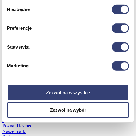
Wybór
Niezbędne
zgody
Dofinansowania
Preferencje
Wróć
Dofinansowania
Zobacz wszystko
Statystyka
Wynajem
Marketing
Wróć
Zobacz wszystko
Aquatizer Testowy
Zezwól na wszystkie
Robot rehabilitacyjny ROBERT®
Robotyka w rehabilitacji
Dla rehabilitacji
Dla stomatologów
Zezwól na wybór
Dofinansowania
Filmy
Poznaj Hasmed
Nasze marki