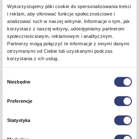
Wykorzystujemy pliki cookie do spersonalizowania treści
i reklam, aby oferować funkcje społecznościowe i
Dofinansowania
analizować ruch w naszej witrynie. Informacje o tym, jak
korzystasz z naszej witryny, udostępniamy partnerom
Wróć
Dofinansowania
społecznościowym, reklamowym i analitycznym.
Zobacz wszystko
Partnerzy mogą połączyć te informacje z innymi danymi
otrzymanymi od Ciebie lub uzyskanymi podczas
korzystania z ich usług.
Wynajem
Wybór
Wróć
Niezbędne
zgody
Zobacz wszystko
Aquatizer Testowy
Robot rehabilitacyjny ROBERT®
Preferencje
Robotyka w rehabilitacji
Dla rehabilitacji
Dla stomatologów
Dofinansowania
Statystyka
Filmy
Poznaj Hasmed
Nasze marki