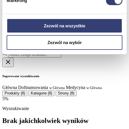
Marketing
Partnerzy
Serwis
Kontakt
Masz pytania?
Skontaktuj się z nami!
Zezwól na wszystkie
+48 33 812 29 64
biuro@hasmed.pl
Rowery Monark
Innowacyjna siłownia HUR
Zezwól na wybór
Robot rehabilitacyjny
Kosmetyki Weyergans
Suchy
hydromasaż
Sugerowane wyszukiwania
Główna
Dofinansowania
Medycyna
w Główna
w Główna
Produkty
(8)
Kategorie
(8)
Strony
(8)
5%
Wyszukiwanie
Brak jakichkolwiek wyników