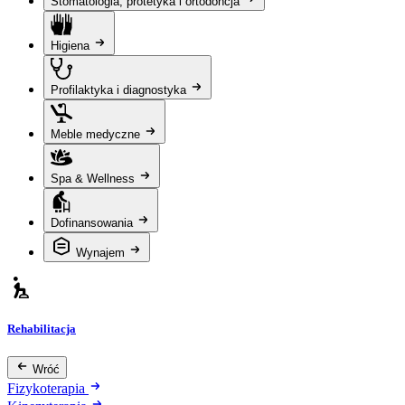
Stomatologia, protetyka i ortodoncja
Higiena
Profilaktyka i diagnostyka
Meble medyczne
Spa & Wellness
Dofinansowania
Wynajem
Rehabilitacja
Wróć
Fizykoterapia