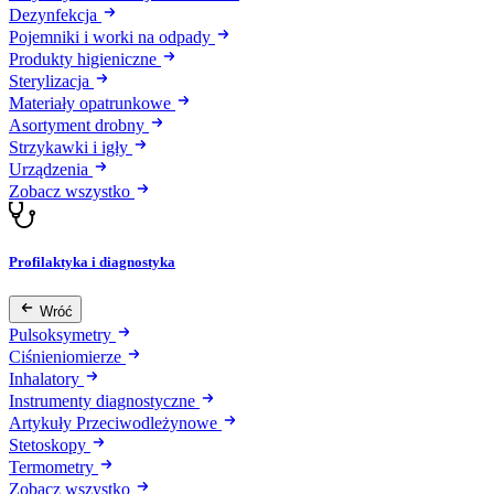
Dezynfekcja
Pojemniki i worki na odpady
Produkty higieniczne
Sterylizacja
Materiały opatrunkowe
Asortyment drobny
Strzykawki i igły
Urządzenia
Zobacz wszystko
Profilaktyka i diagnostyka
Wróć
Pulsoksymetry
Ciśnieniomierze
Inhalatory
Instrumenty diagnostyczne
Artykuły Przeciwodleżynowe
Stetoskopy
Termometry
Zobacz wszystko