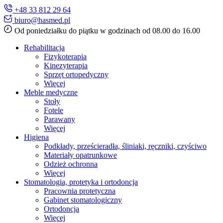
+48 33 812 29 64
biuro@hasmed.pl
Od poniedziałku do piątku w godzinach od 08.00 do 16.00
Rehabilitacja
Fizykoterapia
Kinezyterapia
Sprzęt ortopedyczny
Więcej
Meble medyczne
Stoły
Fotele
Parawany
Więcej
Higiena
Podkłady, prześcieradła, śliniaki, ręczniki, czyściwo
Materiały opatrunkowe
Odzież ochronna
Więcej
Stomatologia, protetyka i ortodoncja
Pracownia protetyczna
Gabinet stomatologiczny
Ortodoncja
Więcej