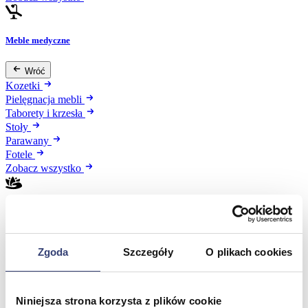
Meble medyczne
Wróć
Kozetki
Pielęgnacja mebli
Taborety i krzesła
Stoły
Parawany
Fotele
Zobacz wszystko
Spa & Wellness
Wróć
Zgoda
Szczegóły
O plikach cookies
Fotele do masażu
Urządzenia
Zdrowie i uroda
Zobacz wszystko
Niniejsza strona korzysta z plików cookie