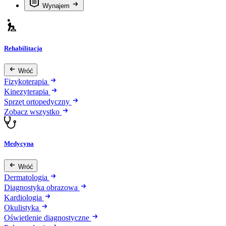
Wynajem
Rehabilitacja
Wróć
Fizykoterapia
Kinezyterapia
Sprzęt ortopedyczny
Zobacz wszystko
Medycyna
Wróć
Dermatologia
Diagnostyka obrazowa
Kardiologia
Okulistyka
Oświetlenie diagnostyczne