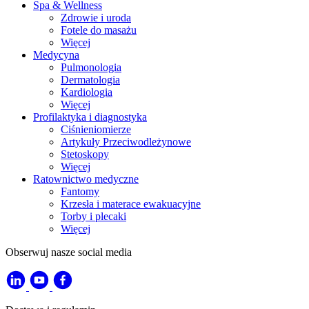
Spa & Wellness
Zdrowie i uroda
Fotele do masażu
Więcej
Medycyna
Pulmonologia
Dermatologia
Kardiologia
Więcej
Profilaktyka i diagnostyka
Ciśnieniomierze
Artykuły Przeciwodleżynowe
Stetoskopy
Więcej
Ratownictwo medyczne
Fantomy
Krzesła i materace ewakuacyjne
Torby i plecaki
Więcej
Obserwuj nasze social media