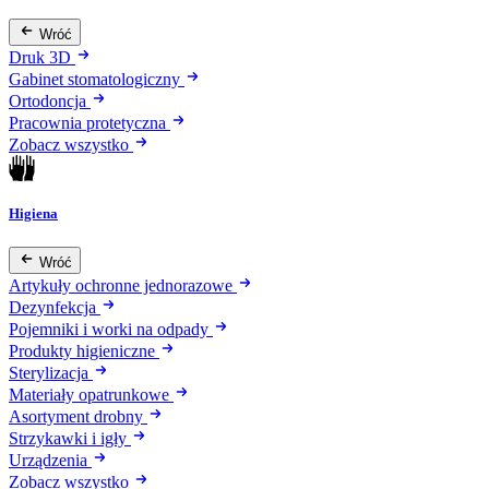
Wróć
Druk 3D
Gabinet stomatologiczny
Ortodoncja
Pracownia protetyczna
Zobacz wszystko
Higiena
Wróć
Artykuły ochronne jednorazowe
Dezynfekcja
Pojemniki i worki na odpady
Produkty higieniczne
Sterylizacja
Materiały opatrunkowe
Asortyment drobny
Strzykawki i igły
Urządzenia
Zobacz wszystko