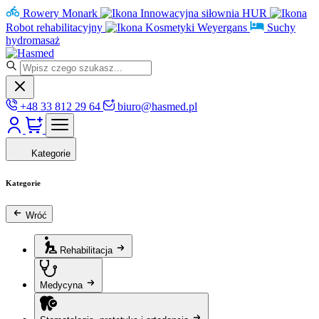
Rowery Monark
Innowacyjna siłownia HUR
Robot rehabilitacyjny
Kosmetyki Weyergans
Suchy
hydromasaż
+48 33 812 29 64
biuro@hasmed.pl
Kategorie
Kategorie
Wróć
Rehabilitacja
Medycyna