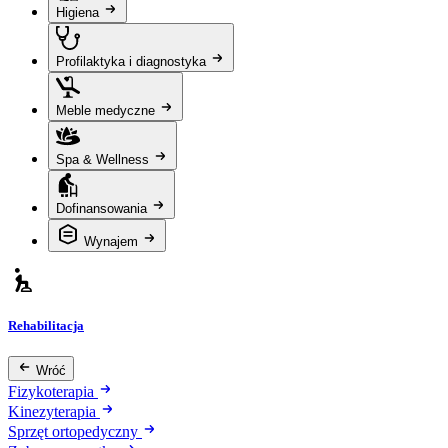
Higiena
Profilaktyka i diagnostyka
Meble medyczne
Spa & Wellness
Dofinansowania
Wynajem
Rehabilitacja
Wróć
Fizykoterapia
Kinezyterapia
Sprzęt ortopedyczny