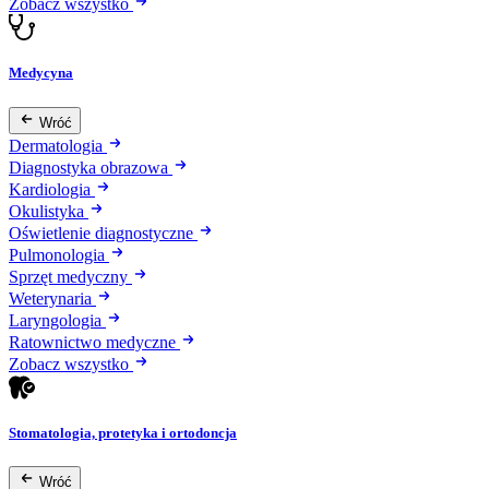
Zobacz wszystko
Medycyna
Wróć
Dermatologia
Diagnostyka obrazowa
Kardiologia
Okulistyka
Oświetlenie diagnostyczne
Pulmonologia
Sprzęt medyczny
Weterynaria
Laryngologia
Ratownictwo medyczne
Zobacz wszystko
Stomatologia, protetyka i ortodoncja
Wróć