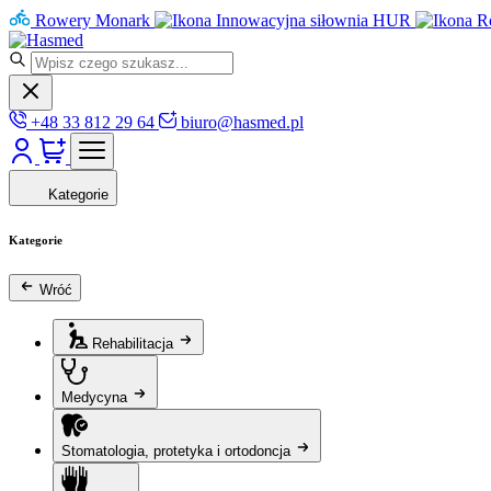
Rowery Monark
Innowacyjna siłownia HUR
R
+48 33 812 29 64
biuro@hasmed.pl
Kategorie
Kategorie
Wróć
Rehabilitacja
Medycyna
Stomatologia, protetyka i ortodoncja