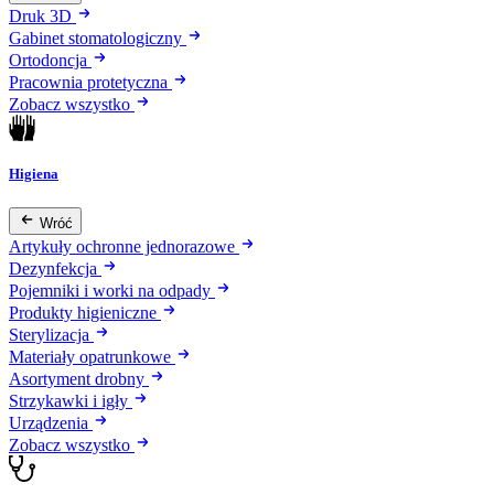
Druk 3D
Gabinet stomatologiczny
Ortodoncja
Pracownia protetyczna
Zobacz wszystko
Higiena
Wróć
Artykuły ochronne jednorazowe
Dezynfekcja
Pojemniki i worki na odpady
Produkty higieniczne
Sterylizacja
Materiały opatrunkowe
Asortyment drobny
Strzykawki i igły
Urządzenia
Zobacz wszystko