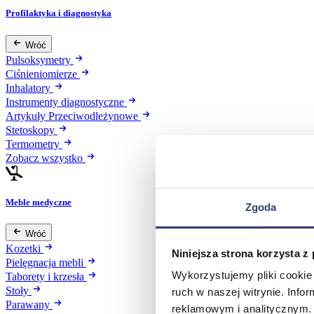
Profilaktyka i diagnostyka
Wróć
Pulsoksymetry
Ciśnieniomierze
Inhalatory
Instrumenty diagnostyczne
Artykuły Przeciwodleżynowe
Stetoskopy
Termometry
Zobacz wszystko
Meble medyczne
Zgoda
Wróć
Kozetki
Niniejsza strona korzysta z
Pielęgnacja mebli
Wykorzystujemy pliki cookie 
Taborety i krzesła
Stoły
ruch w naszej witrynie. Inf
Parawany
reklamowym i analitycznym. 