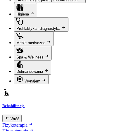
Higiena
Profilaktyka i diagnostyka
Meble medyczne
Spa & Wellness
Dofinansowania
Wynajem
Rehabilitacja
Wróć
Fizykoterapia
Kinezyterapia