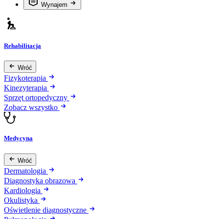
Wynajem
Rehabilitacja
Wróć
Fizykoterapia
Kinezyterapia
Sprzęt ortopedyczny
Zobacz wszystko
Medycyna
Wróć
Dermatologia
Diagnostyka obrazowa
Kardiologia
Okulistyka
Oświetlenie diagnostyczne