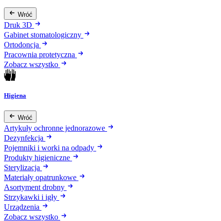
Wróć
Druk 3D
Gabinet stomatologiczny
Ortodoncja
Pracownia protetyczna
Zobacz wszystko
Higiena
Wróć
Artykuły ochronne jednorazowe
Dezynfekcja
Pojemniki i worki na odpady
Produkty higieniczne
Sterylizacja
Materiały opatrunkowe
Asortyment drobny
Strzykawki i igły
Urządzenia
Zobacz wszystko