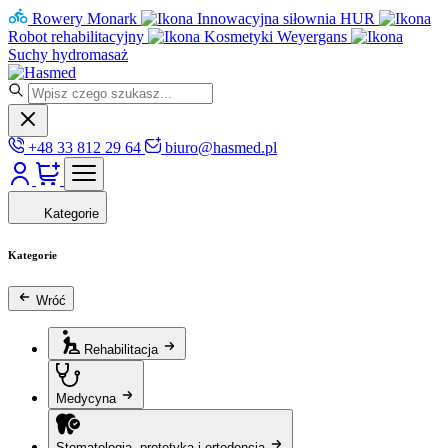
Rowery Monark
Innowacyjna siłownia HUR
Robot rehabilitacyjny
Kosmetyki Weyergans
Suchy hydromasaż
+48 33 812 29 64
biuro@hasmed.pl
Kategorie
Kategorie
Wróć
Rehabilitacja
Medycyna
Stomatologia, protetyka i ortodoncja