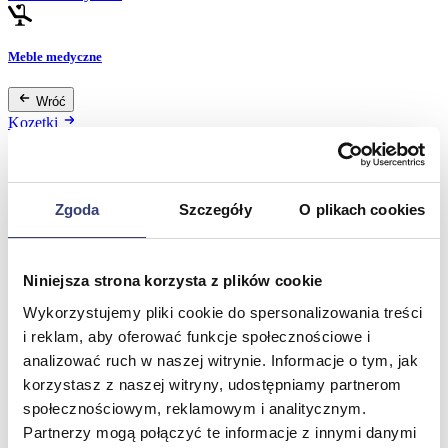
Meble medyczne
Wróć
Kozetki
Pielęgnacja mebli
Taborety i krzesła
Stoły
Parawany
Zgoda
Szczegóły
O plikach cookies
Fotele
Zobacz wszystko
Niniejsza strona korzysta z plików cookie
Spa & Wellness
Wykorzystujemy pliki cookie do spersonalizowania treści
i reklam, aby oferować funkcje społecznościowe i
Wróć
analizować ruch w naszej witrynie. Informacje o tym, jak
Fotele do masażu
korzystasz z naszej witryny, udostępniamy partnerom
Urządzenia
społecznościowym, reklamowym i analitycznym.
Zdrowie i uroda
Zobacz wszystko
Partnerzy mogą połączyć te informacje z innymi danymi