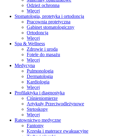
Odzież ochronna
Więcej
Stomatologia, protetyka i ortodoncja
Pracownia protetyczna
Gabinet stomatologiczny
Ortodoncja
Więcej
Spa & Wellness
Zdrowie i uroda
Fotele do masażu
Więcej
Medycyna
Pulmonologia
Dermatologia
Kardiologia
Więcej
Profilaktyka i diagnostyka
Ciśnieniomierze
Artykuły Przeciwodleżynowe
Stetoskopy
Więcej
Ratownictwo medyczne
Fantomy
Krzesła i materace ewakuacyjne