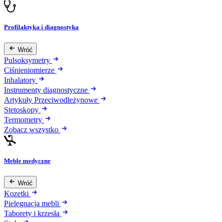
Profilaktyka i diagnostyka
Wróć
Pulsoksymetry
Ciśnieniomierze
Inhalatory
Instrumenty diagnostyczne
Artykuły Przeciwodleżynowe
Stetoskopy
Termometry
Zobacz wszystko
Meble medyczne
Wróć
Kozetki
Pielęgnacja mebli
Taborety i krzesła