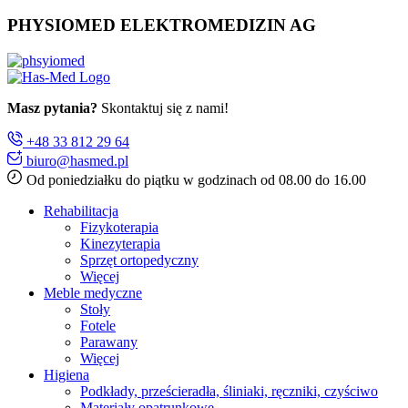
PHYSIOMED ELEKTROMEDIZIN AG
Masz pytania?
Skontaktuj się z nami!
+48 33 812 29 64
biuro@hasmed.pl
Od poniedziałku do piątku w godzinach od 08.00 do 16.00
Rehabilitacja
Fizykoterapia
Kinezyterapia
Sprzęt ortopedyczny
Więcej
Meble medyczne
Stoły
Fotele
Parawany
Więcej
Higiena
Podkłady, prześcieradła, śliniaki, ręczniki, czyściwo
Materiały opatrunkowe