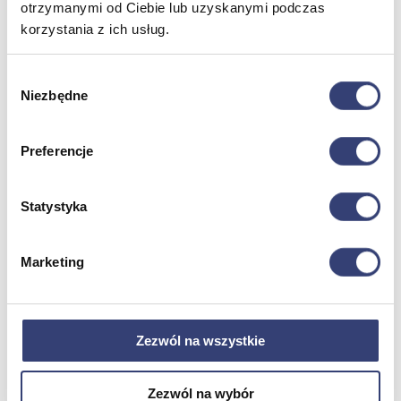
otrzymanymi od Ciebie lub uzyskanymi podczas
korzystania z ich usług.
Dofinansowania
Wybór
Wróć
Niezbędne
zgody
Dofinansowania
Zobacz wszystko
Preferencje
Wynajem
Statystyka
Wróć
Zobacz wszystko
Aquatizer Testowy
Marketing
Robot rehabilitacyjny ROBERT®
Robotyka w rehabilitacji
Dla rehabilitacji
Dla stomatologów
Dofinansowania
Zezwól na wszystkie
Filmy
Poznaj Hasmed
Nasze marki
Zezwól na wybór