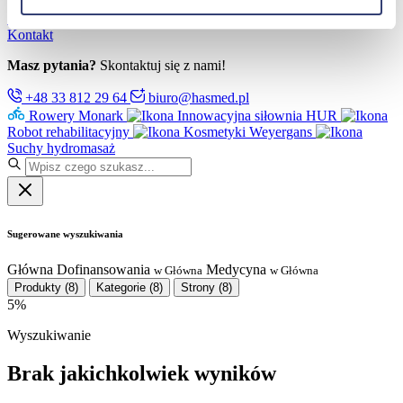
Partnerzy
Serwis
Kontakt
Masz pytania?
Skontaktuj się z nami!
+48 33 812 29 64
biuro@hasmed.pl
Rowery Monark
Innowacyjna siłownia HUR
Robot rehabilitacyjny
Kosmetyki Weyergans
Suchy hydromasaż
Sugerowane wyszukiwania
Główna
Dofinansowania
Medycyna
w Główna
w Główna
Produkty
(8)
Kategorie
(8)
Strony
(8)
5%
Wyszukiwanie
Brak jakichkolwiek wyników