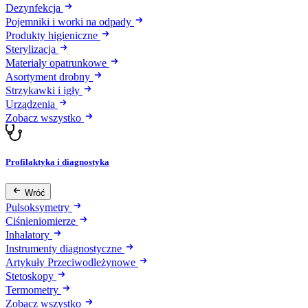
Dezynfekcja
Pojemniki i worki na odpady
Produkty higieniczne
Sterylizacja
Materiały opatrunkowe
Asortyment drobny
Strzykawki i igły
Urządzenia
Zobacz wszystko
Profilaktyka i diagnostyka
Wróć
Pulsoksymetry
Ciśnieniomierze
Inhalatory
Instrumenty diagnostyczne
Artykuły Przeciwodleżynowe
Stetoskopy
Termometry
Zobacz wszystko