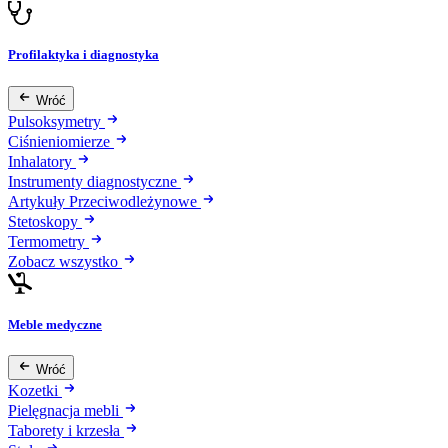
Profilaktyka i diagnostyka
Wróć
Pulsoksymetry
Ciśnieniomierze
Inhalatory
Instrumenty diagnostyczne
Artykuły Przeciwodleżynowe
Stetoskopy
Termometry
Zobacz wszystko
Meble medyczne
Wróć
Kozetki
Pielęgnacja mebli
Taborety i krzesła