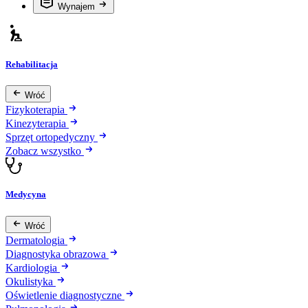
Wynajem
Rehabilitacja
Wróć
Fizykoterapia
Kinezyterapia
Sprzęt ortopedyczny
Zobacz wszystko
Medycyna
Wróć
Dermatologia
Diagnostyka obrazowa
Kardiologia
Okulistyka
Oświetlenie diagnostyczne