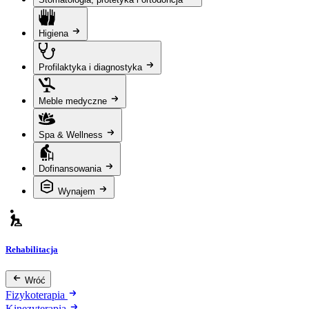
Higiena
Profilaktyka i diagnostyka
Meble medyczne
Spa & Wellness
Dofinansowania
Wynajem
Rehabilitacja
Wróć
Fizykoterapia
Kinezyterapia