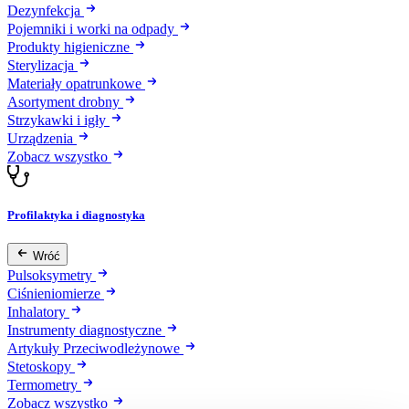
Dezynfekcja
Pojemniki i worki na odpady
Produkty higieniczne
Sterylizacja
Materiały opatrunkowe
Asortyment drobny
Strzykawki i igły
Urządzenia
Zobacz wszystko
Profilaktyka i diagnostyka
Wróć
Pulsoksymetry
Ciśnieniomierze
Inhalatory
Instrumenty diagnostyczne
Artykuły Przeciwodleżynowe
Stetoskopy
Termometry
Zobacz wszystko