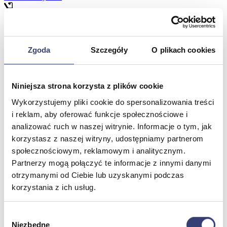
Meble medyczne
Zgoda
Szczegóły
O plikach cookies
Wróć
Kozetki
Pielęgnacja mebli
Taborety i krzesła
Niniejsza strona korzysta z plików cookie
Stoły
Wykorzystujemy pliki cookie do spersonalizowania treści
Parawany
Fotele
i reklam, aby oferować funkcje społecznościowe i
Zobacz wszystko
analizować ruch w naszej witrynie. Informacje o tym, jak
korzystasz z naszej witryny, udostępniamy partnerom
społecznościowym, reklamowym i analitycznym.
Spa & Wellness
Partnerzy mogą połączyć te informacje z innymi danymi
otrzymanymi od Ciebie lub uzyskanymi podczas
Wróć
korzystania z ich usług.
Fotele do masażu
Urządzenia
Zdrowie i uroda
Wybór
Zobacz wszystko
Niezbędne
zgody