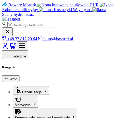
Rowery Monark
Innowacyjna siłownia HUR
Robot rehabilitacyjny
Kosmetyki Weyergans
Suchy hydromasaż
+48 33 812 29 64
biuro@hasmed.pl
Kategorie
Kategorie
Wróć
Rehabilitacja
Medycyna
Stomatologia, protetyka i ortodoncja