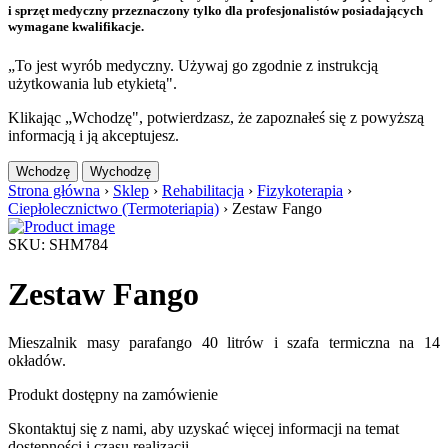
i sprzęt medyczny przeznaczony tylko dla profesjonalistów posiadających
wymagane kwalifikacje.
„To jest wyrób medyczny. Używaj go zgodnie z instrukcją
użytkowania lub etykietą".
Klikając „Wchodzę", potwierdzasz, że zapoznałeś się z powyższą
informacją i ją akceptujesz.
Wchodzę
Wychodzę
Strona główna
›
Sklep
›
Rehabilitacja
›
Fizykoterapia
›
Ciepłolecznictwo (Termoteriapia)
›
Zestaw Fango
SKU: SHM784
Zestaw Fango
Mieszalnik masy parafango 40 litrów i szafa termiczna na 14
okładów.
Produkt dostępny na zamówienie
Skontaktuj się z nami, aby uzyskać więcej informacji na temat
dostępności i czasu realizacji.