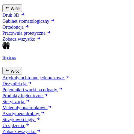
Wróć
Druk 3D
Gabinet stomatologiczny
Ortodoncja
Pracownia protetyczna
Zobacz wszystko
Higiena
Wróć
Artykuły ochronne jednorazowe
Dezynfekcja
Pojemniki i worki na odpady
Produkty higieniczne
Sterylizacja
Materiały opatrunkowe
Asortyment drobny
Strzykawki i igły
Urządzenia
Zobacz wszystko