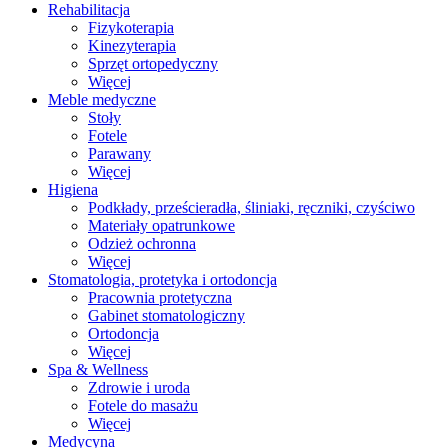
Rehabilitacja
Fizykoterapia
Kinezyterapia
Sprzęt ortopedyczny
Więcej
Meble medyczne
Stoły
Fotele
Parawany
Więcej
Higiena
Podkłady, prześcieradła, śliniaki, ręczniki, czyściwo
Materiały opatrunkowe
Odzież ochronna
Więcej
Stomatologia, protetyka i ortodoncja
Pracownia protetyczna
Gabinet stomatologiczny
Ortodoncja
Więcej
Spa & Wellness
Zdrowie i uroda
Fotele do masażu
Więcej
Medycyna