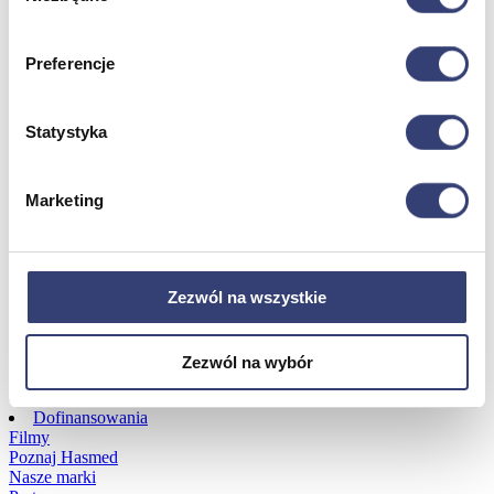
Dofinansowania
Preferencje
Wróć
Dofinansowania
Statystyka
Zobacz wszystko
Marketing
Wynajem
Wróć
Zobacz wszystko
Zezwól na wszystkie
Aquatizer Testowy
Robot rehabilitacyjny ROBERT®
Robotyka w rehabilitacji
Zezwól na wybór
Dla rehabilitacji
Dla stomatologów
Dofinansowania
Filmy
Poznaj Hasmed
Nasze marki