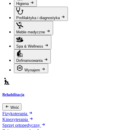
Higiena
Profilaktyka i diagnostyka
Meble medyczne
Spa & Wellness
Dofinansowania
Wynajem
Rehabilitacja
Wróć
Fizykoterapia
Kinezyterapia
Sprzęt ortopedyczny