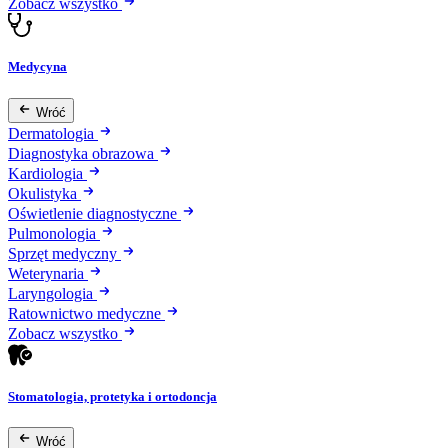
Zobacz wszystko
Medycyna
Wróć
Dermatologia
Diagnostyka obrazowa
Kardiologia
Okulistyka
Oświetlenie diagnostyczne
Pulmonologia
Sprzęt medyczny
Weterynaria
Laryngologia
Ratownictwo medyczne
Zobacz wszystko
Stomatologia, protetyka i ortodoncja
Wróć