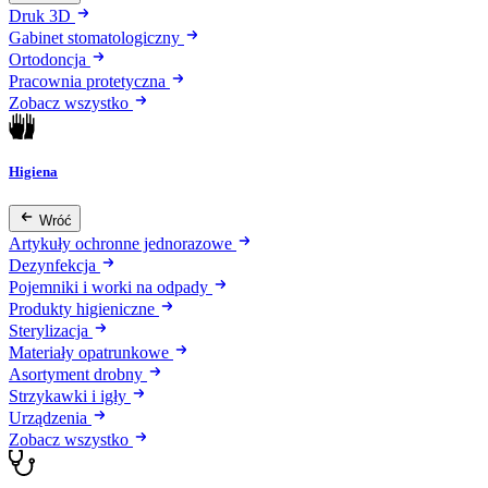
Druk 3D
Gabinet stomatologiczny
Ortodoncja
Pracownia protetyczna
Zobacz wszystko
Higiena
Wróć
Artykuły ochronne jednorazowe
Dezynfekcja
Pojemniki i worki na odpady
Produkty higieniczne
Sterylizacja
Materiały opatrunkowe
Asortyment drobny
Strzykawki i igły
Urządzenia
Zobacz wszystko