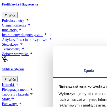
Profilaktyka i diagnostyka
Wróć
Pulsoksymetry
Ciśnieniomierze
Inhalatory
Instrumenty diagnostyczne
Artykuły Przeciwodleżynowe
Stetoskopy
Termometry
Zobacz wszystko
Meble medyczne
Zgoda
Wróć
Kozetki
Niniejsza strona korzysta z
Pielęgnacja mebli
Wykorzystujemy pliki cookie 
Taborety i krzesła
Stoły
ruch w naszej witrynie. Inf
Parawany
reklamowym i analitycznym. 