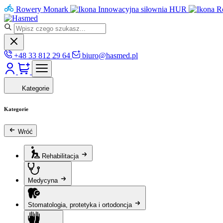
Rowery Monark
Innowacyjna siłownia HUR
R
+48 33 812 29 64
biuro@hasmed.pl
Kategorie
Kategorie
Wróć
Rehabilitacja
Medycyna
Stomatologia, protetyka i ortodoncja