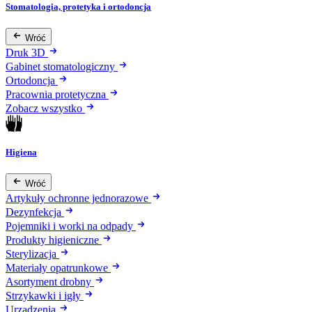
Stomatologia, protetyka i ortodoncja
Wróć
Druk 3D
Gabinet stomatologiczny
Ortodoncja
Pracownia protetyczna
Zobacz wszystko
Higiena
Wróć
Artykuły ochronne jednorazowe
Dezynfekcja
Pojemniki i worki na odpady
Produkty higieniczne
Sterylizacja
Materiały opatrunkowe
Asortyment drobny
Strzykawki i igły
Urządzenia