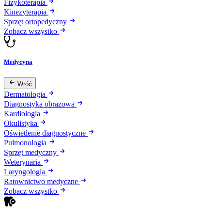
Fizykoterapia
Kinezyterapia
Sprzęt ortopedyczny
Zobacz wszystko
Medycyna
Wróć
Dermatologia
Diagnostyka obrazowa
Kardiologia
Okulistyka
Oświetlenie diagnostyczne
Pulmonologia
Sprzęt medyczny
Weterynaria
Laryngologia
Ratownictwo medyczne
Zobacz wszystko