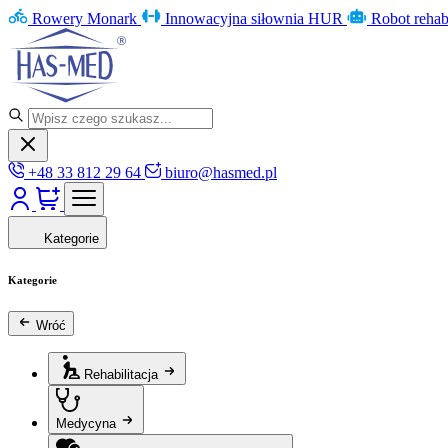
Rowery Monark
Innowacyjna siłownia HUR
Robot rehab
+48 33 812 29 64
biuro@hasmed.pl
Kategorie
Kategorie
Wróć
Rehabilitacja
Medycyna