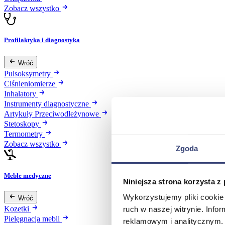
Zobacz wszystko
Profilaktyka i diagnostyka
Wróć
Pulsoksymetry
Ciśnieniomierze
Inhalatory
Instrumenty diagnostyczne
Artykuły Przeciwodleżynowe
Stetoskopy
Termometry
Zobacz wszystko
Zgoda
Meble medyczne
Niniejsza strona korzysta z
Wykorzystujemy pliki cookie 
Wróć
Kozetki
ruch w naszej witrynie. Inf
Pielęgnacja mebli
reklamowym i analitycznym. 