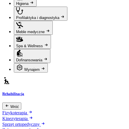
Higiena
Profilaktyka i diagnostyka
Meble medyczne
Spa & Wellness
Dofinansowania
Wynajem
Rehabilitacja
Wróć
Fizykoterapia
Kinezyterapia
Sprzęt ortopedyczny