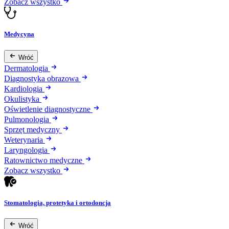
Zobacz wszystko
Medycyna
Wróć
Dermatologia
Diagnostyka obrazowa
Kardiologia
Okulistyka
Oświetlenie diagnostyczne
Pulmonologia
Sprzęt medyczny
Weterynaria
Laryngologia
Ratownictwo medyczne
Zobacz wszystko
Stomatologia, protetyka i ortodoncja
Wróć