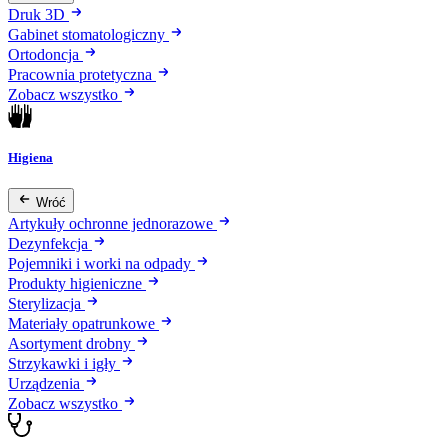
Druk 3D
Gabinet stomatologiczny
Ortodoncja
Pracownia protetyczna
Zobacz wszystko
Higiena
Wróć
Artykuły ochronne jednorazowe
Dezynfekcja
Pojemniki i worki na odpady
Produkty higieniczne
Sterylizacja
Materiały opatrunkowe
Asortyment drobny
Strzykawki i igły
Urządzenia
Zobacz wszystko