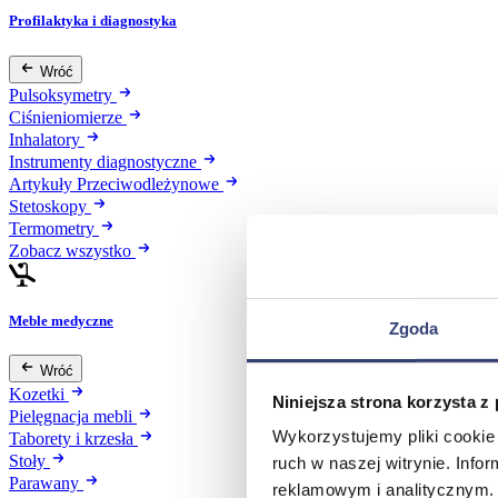
Profilaktyka i diagnostyka
Wróć
Pulsoksymetry
Ciśnieniomierze
Inhalatory
Instrumenty diagnostyczne
Artykuły Przeciwodleżynowe
Stetoskopy
Termometry
Zobacz wszystko
Meble medyczne
Zgoda
Wróć
Kozetki
Niniejsza strona korzysta z
Pielęgnacja mebli
Wykorzystujemy pliki cookie 
Taborety i krzesła
Stoły
ruch w naszej witrynie. Inf
Parawany
reklamowym i analitycznym. 