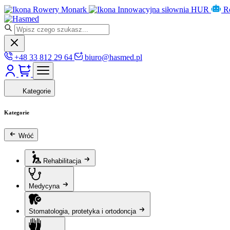
Rowery Monark
Innowacyjna siłownia HUR
R
+48 33 812 29 64
biuro@hasmed.pl
Kategorie
Kategorie
Wróć
Rehabilitacja
Medycyna
Stomatologia, protetyka i ortodoncja