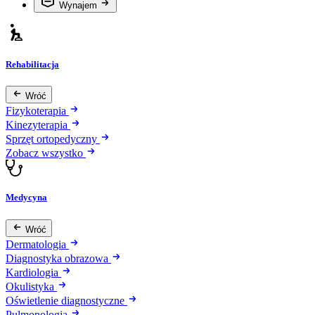
Wynajem
Rehabilitacja
Wróć
Fizykoterapia
Kinezyterapia
Sprzęt ortopedyczny
Zobacz wszystko
Medycyna
Wróć
Dermatologia
Diagnostyka obrazowa
Kardiologia
Okulistyka
Oświetlenie diagnostyczne
Pulmonologia