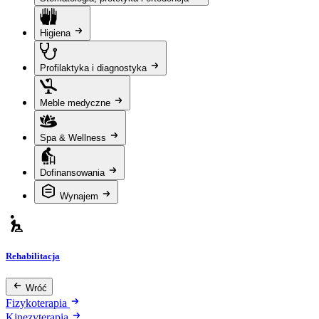
Higiena
Profilaktyka i diagnostyka
Meble medyczne
Spa & Wellness
Dofinansowania
Wynajem
Rehabilitacja
Wróć
Fizykoterapia
Kinezyterapia