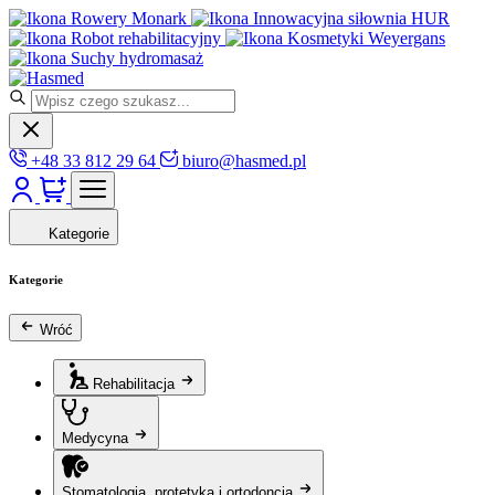
Rowery Monark
Innowacyjna siłownia HUR
Robot rehabilitacyjny
Kosmetyki Weyergans
Suchy hydromasaż
+48 33 812 29 64
biuro@hasmed.pl
Kategorie
Kategorie
Wróć
Rehabilitacja
Medycyna
Stomatologia, protetyka i ortodoncja