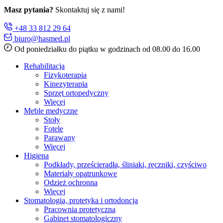
Masz pytania?
Skontaktuj się z nami!
+48 33 812 29 64
biuro@hasmed.pl
Od poniedziałku do piątku w godzinach od 08.00 do 16.00
Rehabilitacja
Fizykoterapia
Kinezyterapia
Sprzęt ortopedyczny
Więcej
Meble medyczne
Stoły
Fotele
Parawany
Więcej
Higiena
Podkłady, prześcieradła, śliniaki, ręczniki, czyściwo
Materiały opatrunkowe
Odzież ochronna
Więcej
Stomatologia, protetyka i ortodoncja
Pracownia protetyczna
Gabinet stomatologiczny