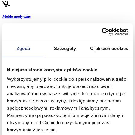
Meble medyczne
Wróć
Kozetki
Pielęgnacja mebli
Zgoda
Szczegóły
O plikach cookies
Taborety i krzesła
Stoły
Parawany
Fotele
Niniejsza strona korzysta z plików cookie
Zobacz wszystko
Wykorzystujemy pliki cookie do spersonalizowania treści
i reklam, aby oferować funkcje społecznościowe i
Spa & Wellness
analizować ruch w naszej witrynie. Informacje o tym, jak
korzystasz z naszej witryny, udostępniamy partnerom
Wróć
społecznościowym, reklamowym i analitycznym.
Fotele do masażu
Partnerzy mogą połączyć te informacje z innymi danymi
Urządzenia
otrzymanymi od Ciebie lub uzyskanymi podczas
Zdrowie i uroda
Zobacz wszystko
korzystania z ich usług.