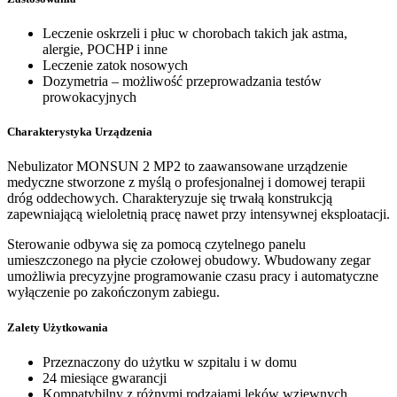
Leczenie oskrzeli i płuc w chorobach takich jak astma,
alergie, POCHP i inne
Leczenie zatok nosowych
Dozymetria – możliwość przeprowadzania testów
prowokacyjnych
Charakterystyka Urządzenia
Nebulizator MONSUN 2 MP2 to zaawansowane urządzenie
medyczne stworzone z myślą o profesjonalnej i domowej terapii
dróg oddechowych. Charakteryzuje się trwałą konstrukcją
zapewniającą wieloletnią pracę nawet przy intensywnej eksploatacji.
Sterowanie odbywa się za pomocą czytelnego panelu
umieszczonego na płycie czołowej obudowy. Wbudowany zegar
umożliwia precyzyjne programowanie czasu pracy i automatyczne
wyłączenie po zakończonym zabiegu.
Zalety Użytkowania
Przeznaczony do użytku w szpitalu i w domu
24 miesiące gwarancji
Kompatybilny z różnymi rodzajami leków wziewnych