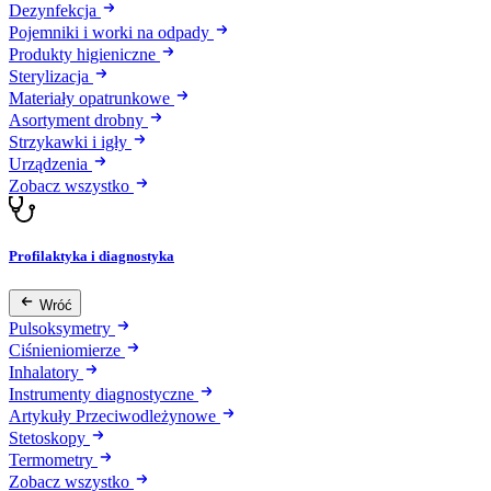
Dezynfekcja
Pojemniki i worki na odpady
Produkty higieniczne
Sterylizacja
Materiały opatrunkowe
Asortyment drobny
Strzykawki i igły
Urządzenia
Zobacz wszystko
Profilaktyka i diagnostyka
Wróć
Pulsoksymetry
Ciśnieniomierze
Inhalatory
Instrumenty diagnostyczne
Artykuły Przeciwodleżynowe
Stetoskopy
Termometry
Zobacz wszystko