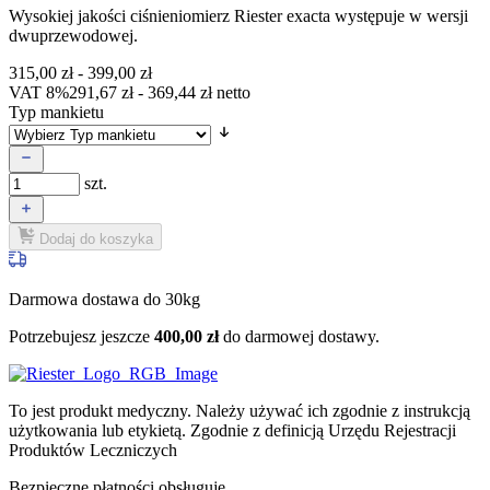
Wysokiej jakości ciśnieniomierz Riester exacta występuje w wersji
dwuprzewodowej.
315,00
zł
-
399,00
zł
VAT 8%
291,67
zł
-
369,44
zł
netto
Typ mankietu
szt.
Dodaj do koszyka
Darmowa dostawa do 30kg
Potrzebujesz jeszcze
400,00
zł
do darmowej dostawy.
To jest produkt medyczny.
Należy używać ich zgodnie z instrukcją
użytkowania lub etykietą. Zgodnie z definicją Urzędu Rejestracji
Produktów Leczniczych
Bezpieczne płatności obsługuje