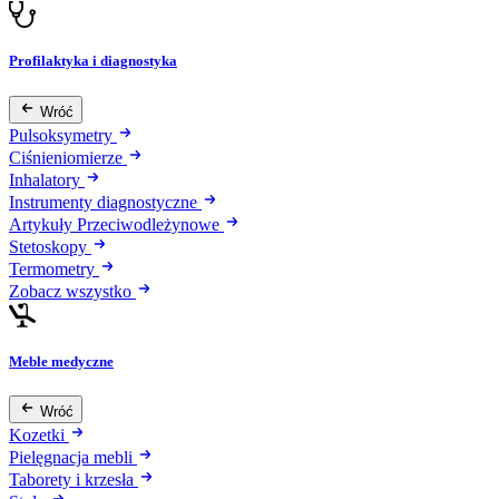
Profilaktyka i diagnostyka
Wróć
Pulsoksymetry
Ciśnieniomierze
Inhalatory
Instrumenty diagnostyczne
Artykuły Przeciwodleżynowe
Stetoskopy
Termometry
Zobacz wszystko
Meble medyczne
Wróć
Kozetki
Pielęgnacja mebli
Taborety i krzesła