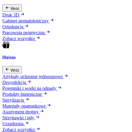
Wróć
Druk 3D
Gabinet stomatologiczny
Ortodoncja
Pracownia protetyczna
Zobacz wszystko
Higiena
Wróć
Artykuły ochronne jednorazowe
Dezynfekcja
Pojemniki i worki na odpady
Produkty higieniczne
Sterylizacja
Materiały opatrunkowe
Asortyment drobny
Strzykawki i igły
Urządzenia
Zobacz wszystko