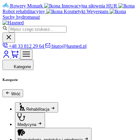
Rowery Monark
Innowacyjna siłownia HUR
Robot rehabilitacyjny
Kosmetyki Weyergans
Suchy hydromasaż
+48 33 812 29 64
biuro@hasmed.pl
Kategorie
Kategorie
Wróć
Rehabilitacja
Medycyna
Stomatologia, protetyka i ortodoncja