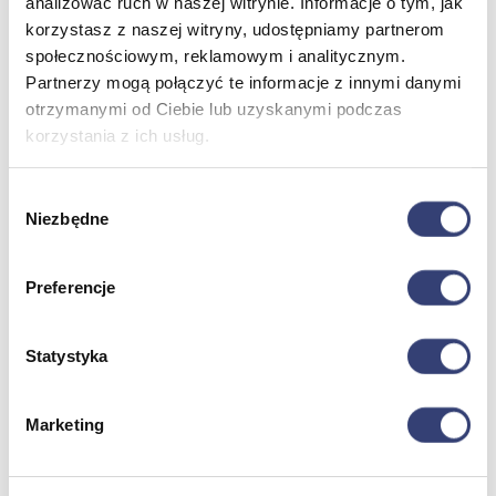
analizować ruch w naszej witrynie. Informacje o tym, jak
korzystasz z naszej witryny, udostępniamy partnerom
społecznościowym, reklamowym i analitycznym.
Meble medyczne
Partnerzy mogą połączyć te informacje z innymi danymi
otrzymanymi od Ciebie lub uzyskanymi podczas
Wróć
korzystania z ich usług.
Kozetki
Pielęgnacja mebli
Taborety i krzesła
Wybór
Stoły
Niezbędne
zgody
Parawany
Fotele
Zobacz wszystko
Preferencje
Spa & Wellness
Statystyka
Wróć
Fotele do masażu
Marketing
Urządzenia
Zdrowie i uroda
Zobacz wszystko