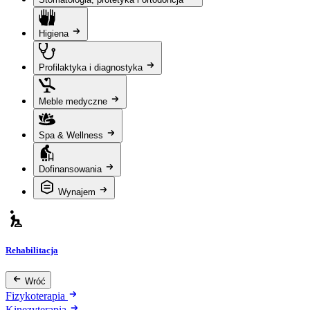
Higiena
Profilaktyka i diagnostyka
Meble medyczne
Spa & Wellness
Dofinansowania
Wynajem
Rehabilitacja
Wróć
Fizykoterapia
Kinezyterapia