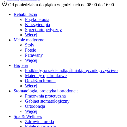
Od poniedziałku do piątku w godzinach od 08.00 do 16.00
Rehabilitacja
Fizykoterapia
Kinezyterapia
Sprzęt ortopedyczny
Więcej
Meble medyczne
Stoły
Fotele
Parawany
Więcej
Higiena
Podkłady, prześcieradła, śliniaki, ręczniki, czyściwo
Materiały opatrunkowe
Odzież ochronna
Więcej
Stomatologia, protetyka i ortodoncja
Pracownia protetyczna
Gabinet stomatologiczny
Ortodoncja
Więcej
Spa & Wellness
Zdrowie i uroda
Fotele do masażu