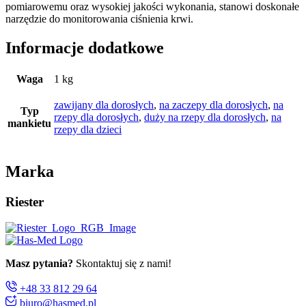
pomiarowemu oraz wysokiej jakości wykonania, stanowi doskonałe
narzędzie do monitorowania ciśnienia krwi.
Informacje dodatkowe
Waga
1 kg
zawijany dla dorosłych
,
na zaczepy dla dorosłych
,
na
Typ
rzepy dla dorosłych
,
duży na rzepy dla dorosłych
,
na
mankietu
rzepy dla dzieci
Marka
Riester
Masz pytania?
Skontaktuj się z nami!
+48 33 812 29 64
biuro@hasmed.pl