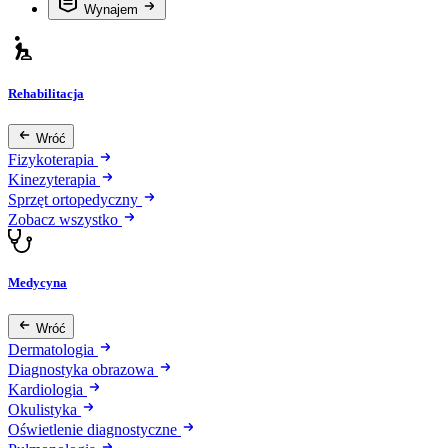
Wynajem
Rehabilitacja
Wróć
Fizykoterapia
Kinezyterapia
Sprzęt ortopedyczny
Zobacz wszystko
Medycyna
Wróć
Dermatologia
Diagnostyka obrazowa
Kardiologia
Okulistyka
Oświetlenie diagnostyczne