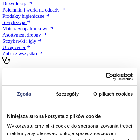
Dezynfekcja
Pojemniki i worki na odpady
Produkty higieniczne
Sterylizacja
Materiały opatrunkowe
Asortyment drobny
Strzykawki i igły
Urządzenia
Zobacz wszystko
Profilaktyka i diagnostyka
Wróć
Zgoda
Szczegóły
O plikach cookies
Pulsoksymetry
Ciśnieniomierze
Inhalatory
Instrumenty diagnostyczne
Niniejsza strona korzysta z plików cookie
Artykuły Przeciwodleżynowe
Stetoskopy
Wykorzystujemy pliki cookie do spersonalizowania treści
Termometry
i reklam, aby oferować funkcje społecznościowe i
Zobacz wszystko