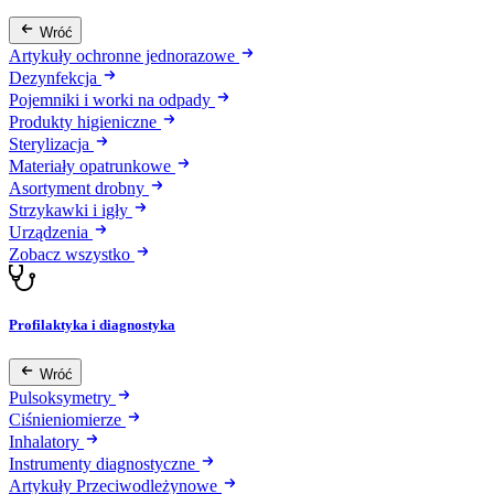
Wróć
Artykuły ochronne jednorazowe
Dezynfekcja
Pojemniki i worki na odpady
Produkty higieniczne
Sterylizacja
Materiały opatrunkowe
Asortyment drobny
Strzykawki i igły
Urządzenia
Zobacz wszystko
Profilaktyka i diagnostyka
Wróć
Pulsoksymetry
Ciśnieniomierze
Inhalatory
Instrumenty diagnostyczne
Artykuły Przeciwodleżynowe