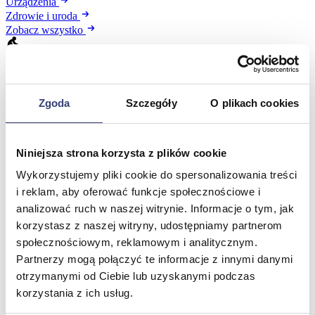
Urządzenia
Zdrowie i uroda
Zobacz wszystko
Dofinansowania
Zgoda
Szczegóły
O plikach cookies
Wróć
Dofinansowania
Zobacz wszystko
Niniejsza strona korzysta z plików cookie
Wykorzystujemy pliki cookie do spersonalizowania treści
Wynajem
i reklam, aby oferować funkcje społecznościowe i
analizować ruch w naszej witrynie. Informacje o tym, jak
Wróć
korzystasz z naszej witryny, udostępniamy partnerom
Zobacz wszystko
społecznościowym, reklamowym i analitycznym.
Aquatizer Testowy
Robot rehabilitacyjny ROBERT®
Partnerzy mogą połączyć te informacje z innymi danymi
Robotyka w rehabilitacji
otrzymanymi od Ciebie lub uzyskanymi podczas
Dla rehabilitacji
korzystania z ich usług.
Dla stomatologów
Dofinansowania