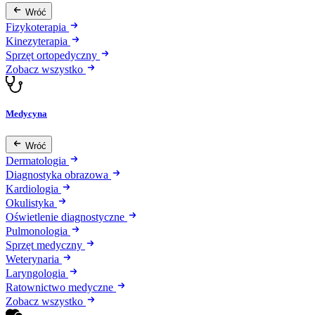
Wróć
Fizykoterapia
Kinezyterapia
Sprzęt ortopedyczny
Zobacz wszystko
Medycyna
Wróć
Dermatologia
Diagnostyka obrazowa
Kardiologia
Okulistyka
Oświetlenie diagnostyczne
Pulmonologia
Sprzęt medyczny
Weterynaria
Laryngologia
Ratownictwo medyczne
Zobacz wszystko