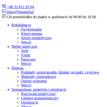
+48 33 812 29 64
biuro@hasmed.pl
Od poniedziałku do piątku w godzinach od 08.00 do 16.00
Rehabilitacja
Fizykoterapia
Kinezyterapia
Sprzęt ortopedyczny
Więcej
Meble medyczne
Stoły
Fotele
Parawany
Więcej
Higiena
Podkłady, prześcieradła, śliniaki, ręczniki, czyściwo
Materiały opatrunkowe
Odzież ochronna
Więcej
Stomatologia, protetyka i ortodoncja
Pracownia protetyczna
Gabinet stomatologiczny
Ortodoncja
Więcej