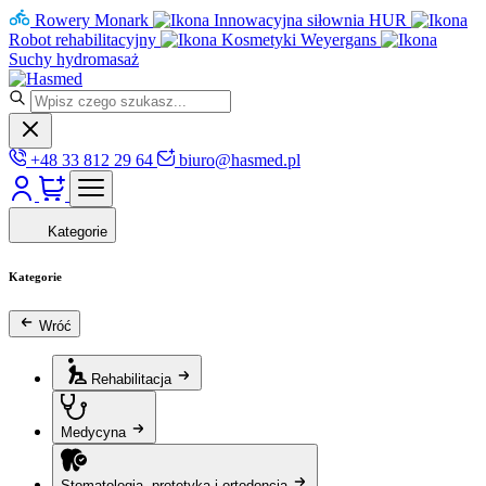
Rowery Monark
Innowacyjna siłownia HUR
Robot rehabilitacyjny
Kosmetyki Weyergans
Suchy hydromasaż
+48 33 812 29 64
biuro@hasmed.pl
Kategorie
Kategorie
Wróć
Rehabilitacja
Medycyna
Stomatologia, protetyka i ortodoncja