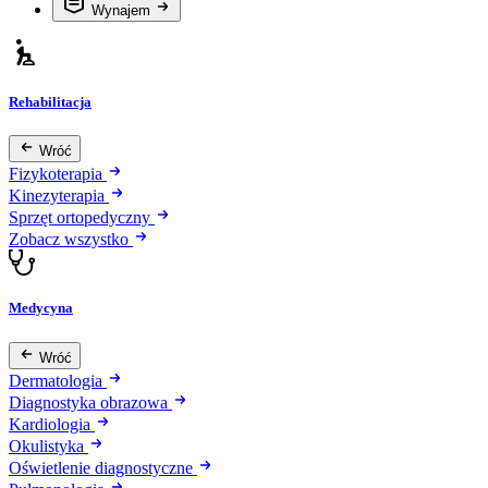
Wynajem
Rehabilitacja
Wróć
Fizykoterapia
Kinezyterapia
Sprzęt ortopedyczny
Zobacz wszystko
Medycyna
Wróć
Dermatologia
Diagnostyka obrazowa
Kardiologia
Okulistyka
Oświetlenie diagnostyczne