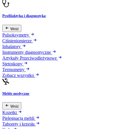
Profilaktyka i diagnostyka
Wróć
Pulsoksymetry
Ciśnieniomierze
Inhalatory
Instrumenty diagnostyczne
Artykuły Przeciwodleżynowe
Stetoskopy
Termometry
Zobacz wszystko
Meble medyczne
Wróć
Kozetki
Pielęgnacja mebli
Taborety i krzesła