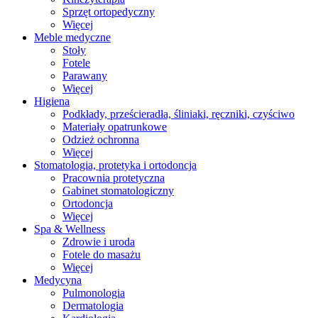
Sprzęt ortopedyczny
Więcej
Meble medyczne
Stoły
Fotele
Parawany
Więcej
Higiena
Podkłady, prześcieradła, śliniaki, ręczniki, czyściwo
Materiały opatrunkowe
Odzież ochronna
Więcej
Stomatologia, protetyka i ortodoncja
Pracownia protetyczna
Gabinet stomatologiczny
Ortodoncja
Więcej
Spa & Wellness
Zdrowie i uroda
Fotele do masażu
Więcej
Medycyna
Pulmonologia
Dermatologia