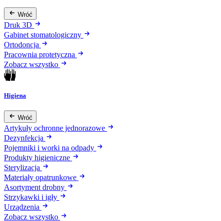
Wróć
Druk 3D
Gabinet stomatologiczny
Ortodoncja
Pracownia protetyczna
Zobacz wszystko
Higiena
Wróć
Artykuły ochronne jednorazowe
Dezynfekcja
Pojemniki i worki na odpady
Produkty higieniczne
Sterylizacja
Materiały opatrunkowe
Asortyment drobny
Strzykawki i igły
Urządzenia
Zobacz wszystko