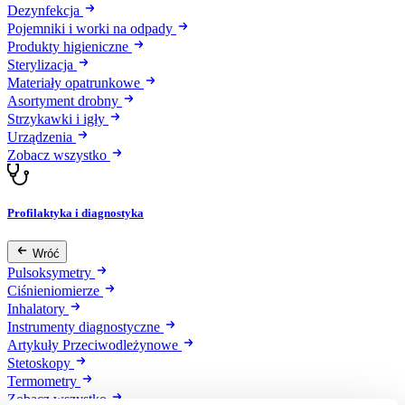
Dezynfekcja
Pojemniki i worki na odpady
Produkty higieniczne
Sterylizacja
Materiały opatrunkowe
Asortyment drobny
Strzykawki i igły
Urządzenia
Zobacz wszystko
Profilaktyka i diagnostyka
Wróć
Pulsoksymetry
Ciśnieniomierze
Inhalatory
Instrumenty diagnostyczne
Artykuły Przeciwodleżynowe
Stetoskopy
Termometry
Zobacz wszystko