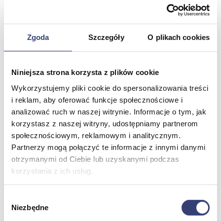
Meble medyczne
Zgoda
Szczegóły
O plikach cookies
Wróć
Kozetki
Pielęgnacja mebli
Niniejsza strona korzysta z plików cookie
Taborety i krzesła
Wykorzystujemy pliki cookie do spersonalizowania treści
Stoły
i reklam, aby oferować funkcje społecznościowe i
Parawany
Fotele
analizować ruch w naszej witrynie. Informacje o tym, jak
Zobacz wszystko
korzystasz z naszej witryny, udostępniamy partnerom
społecznościowym, reklamowym i analitycznym.
Partnerzy mogą połączyć te informacje z innymi danymi
Spa & Wellness
otrzymanymi od Ciebie lub uzyskanymi podczas
korzystania z ich usług.
Wróć
Fotele do masażu
Urządzenia
Wybór
Zdrowie i uroda
Niezbędne
zgody
Zobacz wszystko