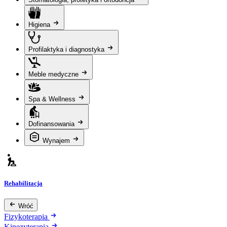
Higiena
Profilaktyka i diagnostyka
Meble medyczne
Spa & Wellness
Dofinansowania
Wynajem
Rehabilitacja
Wróć
Fizykoterapia
Kinezyterapia