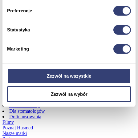
Preferencje
Dofinansowania
Wróć
Statystyka
Dofinansowania
Zobacz wszystko
Marketing
Wynajem
Zezwól na wszystkie
Wróć
Zobacz wszystko
Aquatizer Testowy
Zezwól na wybór
Robot rehabilitacyjny ROBERT®
Robotyka w rehabilitacji
Dla rehabilitacji
Dla stomatologów
Dofinansowania
Filmy
Poznaj Hasmed
Nasze marki