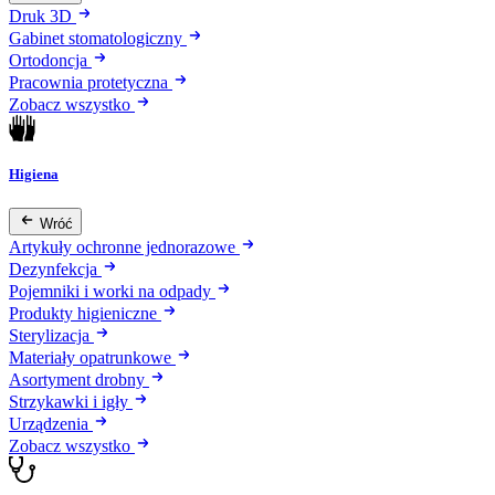
Druk 3D
Gabinet stomatologiczny
Ortodoncja
Pracownia protetyczna
Zobacz wszystko
Higiena
Wróć
Artykuły ochronne jednorazowe
Dezynfekcja
Pojemniki i worki na odpady
Produkty higieniczne
Sterylizacja
Materiały opatrunkowe
Asortyment drobny
Strzykawki i igły
Urządzenia
Zobacz wszystko