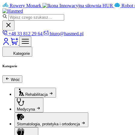
Rowery Monark
Innowacyjna siłownia HUR
Robot 
+48 33 812 29 64
biuro@hasmed.pl
Kategorie
Kategorie
Wróć
Rehabilitacja
Medycyna
Stomatologia, protetyka i ortodoncja