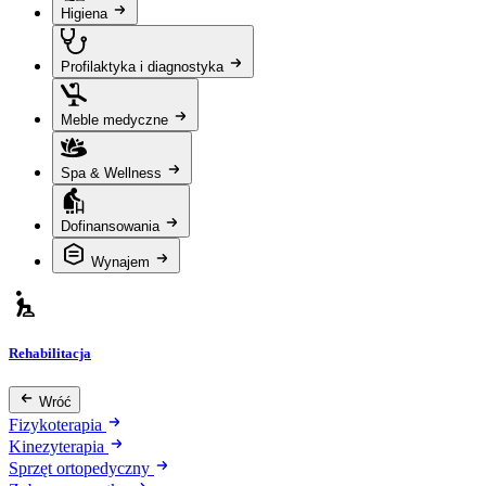
Higiena
Profilaktyka i diagnostyka
Meble medyczne
Spa & Wellness
Dofinansowania
Wynajem
Rehabilitacja
Wróć
Fizykoterapia
Kinezyterapia
Sprzęt ortopedyczny