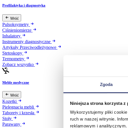
Profilaktyka i diagnostyka
Wróć
Pulsoksymetry
Ciśnieniomierze
Inhalatory
Instrumenty diagnostyczne
Artykuły Przeciwodleżynowe
Stetoskopy
Termometry
Zobacz wszystko
Meble medyczne
Zgoda
Wróć
Kozetki
Niniejsza strona korzysta z
Pielęgnacja mebli
Wykorzystujemy pliki cookie 
Taborety i krzesła
Stoły
ruch w naszej witrynie. Inf
Parawany
reklamowym i analitycznym. 