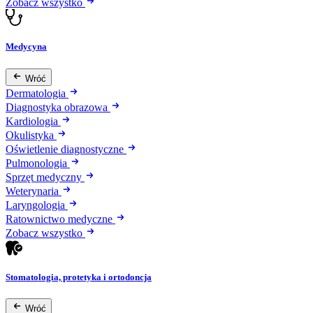
Zobacz wszystko
Medycyna
Wróć
Dermatologia
Diagnostyka obrazowa
Kardiologia
Okulistyka
Oświetlenie diagnostyczne
Pulmonologia
Sprzęt medyczny
Weterynaria
Laryngologia
Ratownictwo medyczne
Zobacz wszystko
Stomatologia, protetyka i ortodoncja
Wróć