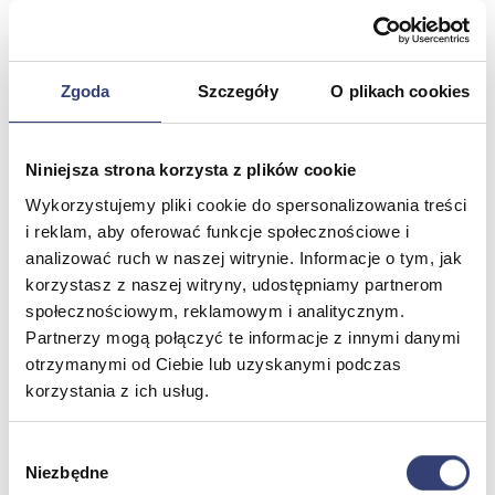
Dezynfekcja
Pojemniki i worki na odpady
Produkty higieniczne
Sterylizacja
Zgoda
Szczegóły
O plikach cookies
Materiały opatrunkowe
Asortyment drobny
Strzykawki i igły
Urządzenia
Niniejsza strona korzysta z plików cookie
Zobacz wszystko
Wykorzystujemy pliki cookie do spersonalizowania treści
i reklam, aby oferować funkcje społecznościowe i
analizować ruch w naszej witrynie. Informacje o tym, jak
Profilaktyka i diagnostyka
korzystasz z naszej witryny, udostępniamy partnerom
społecznościowym, reklamowym i analitycznym.
Wróć
Pulsoksymetry
Partnerzy mogą połączyć te informacje z innymi danymi
Ciśnieniomierze
otrzymanymi od Ciebie lub uzyskanymi podczas
Inhalatory
korzystania z ich usług.
Instrumenty diagnostyczne
Artykuły Przeciwodleżynowe
Stetoskopy
Wybór
Termometry
Niezbędne
zgody
Zobacz wszystko