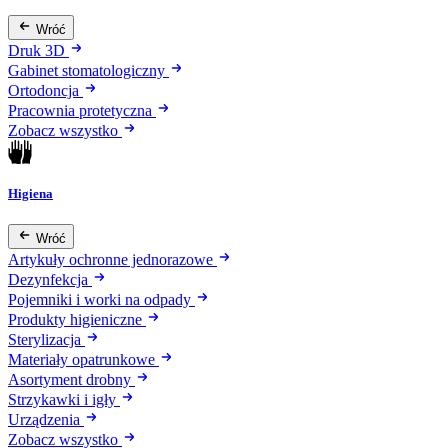
Wróć
Druk 3D
Gabinet stomatologiczny
Ortodoncja
Pracownia protetyczna
Zobacz wszystko
Higiena
Wróć
Artykuły ochronne jednorazowe
Dezynfekcja
Pojemniki i worki na odpady
Produkty higieniczne
Sterylizacja
Materiały opatrunkowe
Asortyment drobny
Strzykawki i igły
Urządzenia
Zobacz wszystko