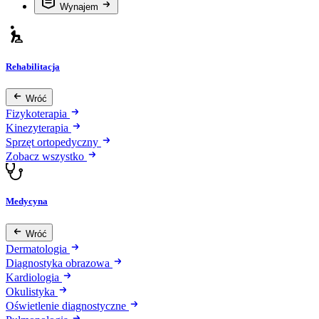
Wynajem
Rehabilitacja
Wróć
Fizykoterapia
Kinezyterapia
Sprzęt ortopedyczny
Zobacz wszystko
Medycyna
Wróć
Dermatologia
Diagnostyka obrazowa
Kardiologia
Okulistyka
Oświetlenie diagnostyczne