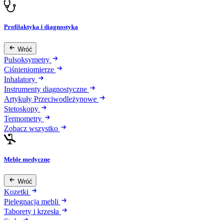
Profilaktyka i diagnostyka
Wróć
Pulsoksymetry
Ciśnieniomierze
Inhalatory
Instrumenty diagnostyczne
Artykuły Przeciwodleżynowe
Stetoskopy
Termometry
Zobacz wszystko
Meble medyczne
Wróć
Kozetki
Pielęgnacja mebli
Taborety i krzesła