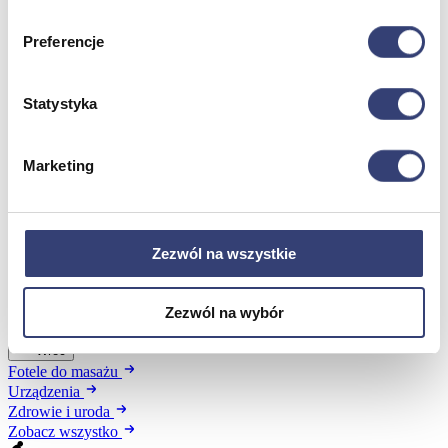
Preferencje
Meble medyczne
Wróć
Statystyka
Kozetki
Pielęgnacja mebli
Taborety i krzesła
Marketing
Stoły
Parawany
Fotele
Zobacz wszystko
Zezwól na wszystkie
Spa & Wellness
Zezwól na wybór
Wróć
Fotele do masażu
Urządzenia
Zdrowie i uroda
Zobacz wszystko