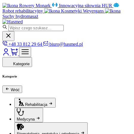
Rowery Monark
Innowacyjna siłownia HUR
Robot rehabilitacyjny
Kosmetyki Weyergans
Suchy hydromasaż
+48 33 812 29 64
biuro@hasmed.pl
Kategorie
Kategorie
Wróć
Rehabilitacja
Medycyna
Stomatologia, protetyka i ortodoncja