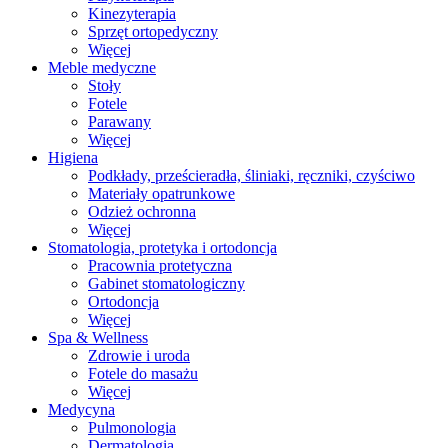
Kinezyterapia
Sprzęt ortopedyczny
Więcej
Meble medyczne
Stoły
Fotele
Parawany
Więcej
Higiena
Podkłady, prześcieradła, śliniaki, ręczniki, czyściwo
Materiały opatrunkowe
Odzież ochronna
Więcej
Stomatologia, protetyka i ortodoncja
Pracownia protetyczna
Gabinet stomatologiczny
Ortodoncja
Więcej
Spa & Wellness
Zdrowie i uroda
Fotele do masażu
Więcej
Medycyna
Pulmonologia
Dermatologia