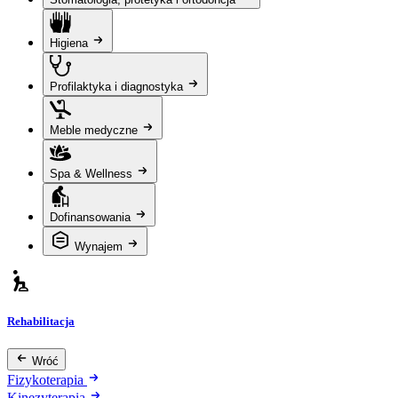
Higiena
Profilaktyka i diagnostyka
Meble medyczne
Spa & Wellness
Dofinansowania
Wynajem
Rehabilitacja
Wróć
Fizykoterapia
Kinezyterapia