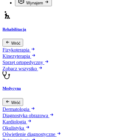
Wynajem
Rehabilitacja
Wróć
Fizykoterapia
Kinezyterapia
Sprzęt ortopedyczny
Zobacz wszystko
Medycyna
Wróć
Dermatologia
Diagnostyka obrazowa
Kardiologia
Okulistyka
Oświetlenie diagnostyczne