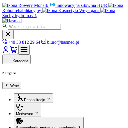
Rowery Monark
Innowacyjna siłownia HUR
Robot rehabilitacyjny
Kosmetyki Weyergans
Suchy hydromasaż
+48 33 812 29 64
biuro@hasmed.pl
Kategorie
Kategorie
Wróć
Rehabilitacja
Medycyna
Stomatologia, protetyka i ortodoncja