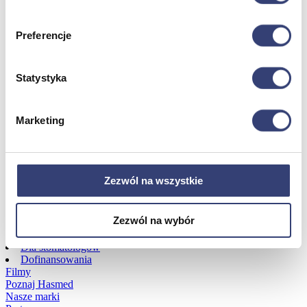
Dofinansowania
Preferencje
Wróć
Statystyka
Dofinansowania
Zobacz wszystko
Marketing
Wynajem
Wróć
Zezwól na wszystkie
Zobacz wszystko
Aquatizer Testowy
Robot rehabilitacyjny ROBERT®
Zezwól na wybór
Robotyka w rehabilitacji
Dla rehabilitacji
Dla stomatologów
Dofinansowania
Filmy
Poznaj Hasmed
Nasze marki