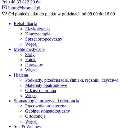
+48 33 812 29 64
biuro@hasmed.pl
Od poniedziałku do piątku w godzinach od 08.00 do 16.00
Rehabilitacja
Fizykoterapia
Kinezyterapia
Sprzęt ortopedyczny
Więcej
Meble medyczne
Stoły
Fotele
Parawany
Więcej
Higiena
Podkłady, prześcieradła, śliniaki, ręczniki, czyściwo
Materiały opatrunkowe
Odzież ochronna
Więcej
Stomatologia, protetyka i ortodoncja
Pracownia protetyczna
Gabinet stomatologiczny
Ortodoncja
Więcej
Spa & Wellness