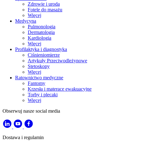
Zdrowie i uroda
Fotele do masażu
Więcej
Medycyna
Pulmonologia
Dermatologia
Kardiologia
Więcej
Profilaktyka i diagnostyka
Ciśnieniomierze
Artykuły Przeciwodleżynowe
Stetoskopy
Więcej
Ratownictwo medyczne
Fantomy
Krzesła i materace ewakuacyjne
Torby i plecaki
Więcej
Obserwuj nasze social media
Dostawa i regulamin