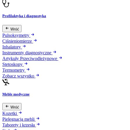
Profilaktyka i diagnostyka
Wróć
Pulsoksymetry
Ciśnieniomierze
Inhalatory
Instrumenty diagnostyczne
Artykuły Przeciwodleżynowe
Stetoskopy
Termometry
Zobacz wszystko
Meble medyczne
Wróć
Kozetki
Pielęgnacja mebli
Taborety i krzesła