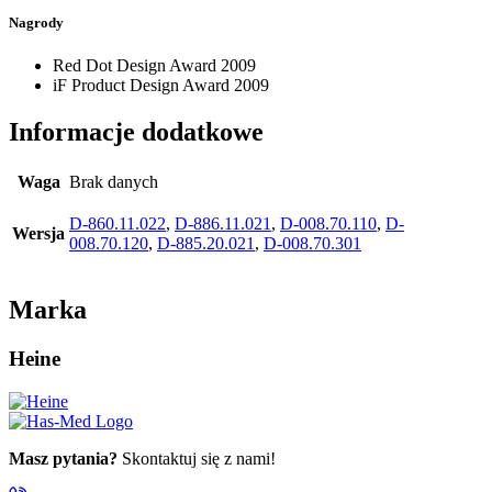
Nagrody
Red Dot Design Award 2009
iF Product Design Award 2009
Informacje dodatkowe
Waga
Brak danych
D-860.11.022
,
D-886.11.021
,
D-008.70.110
,
D-
Wersja
008.70.120
,
D-885.20.021
,
D-008.70.301
Marka
Heine
Masz pytania?
Skontaktuj się z nami!