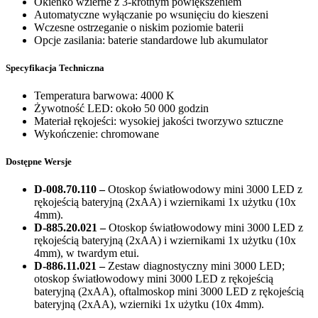
Okienko wzierne z 3-krotnym powiększeniem
Automatyczne wyłączanie po wsunięciu do kieszeni
Wczesne ostrzeganie o niskim poziomie baterii
Opcje zasilania: baterie standardowe lub akumulator
Specyfikacja Techniczna
Temperatura barwowa: 4000 K
Żywotność LED: około 50 000 godzin
Materiał rękojeści: wysokiej jakości tworzywo sztuczne
Wykończenie: chromowane
Dostępne Wersje
D-008.70.110 –
Otoskop światłowodowy mini 3000 LED z
rękojeścią bateryjną (2xAA) i wziernikami 1x użytku (10x
4mm).
D-885.20.021 –
Otoskop światłowodowy mini 3000 LED z
rękojeścią bateryjną (2xAA) i wziernikami 1x użytku (10x
4mm), w twardym etui.
D-886.11.021 –
Zestaw diagnostyczny mini 3000 LED;
otoskop światłowodowy mini 3000 LED z rękojeścią
bateryjną (2xAA), oftalmoskop mini 3000 LED z rękojeścią
bateryjną (2xAA), wzierniki 1x użytku (10x 4mm).