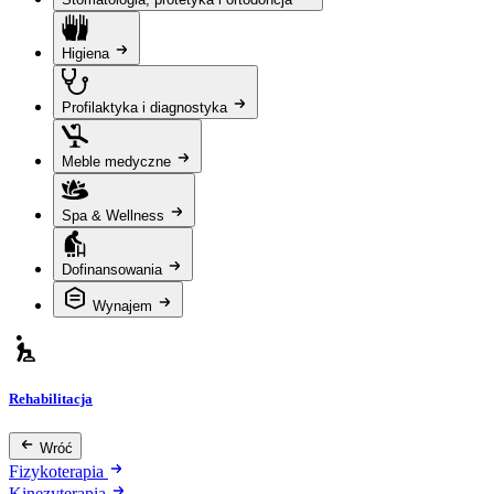
Higiena
Profilaktyka i diagnostyka
Meble medyczne
Spa & Wellness
Dofinansowania
Wynajem
Rehabilitacja
Wróć
Fizykoterapia
Kinezyterapia