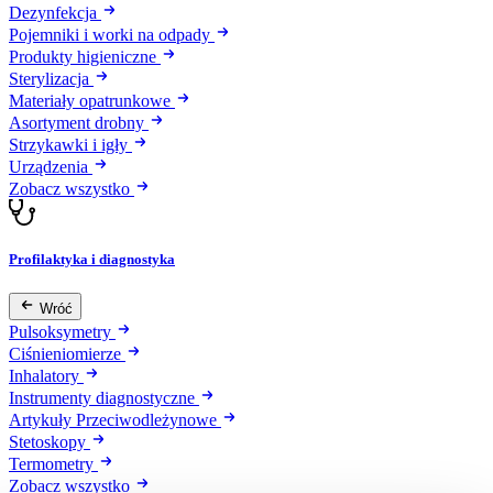
Dezynfekcja
Pojemniki i worki na odpady
Produkty higieniczne
Sterylizacja
Materiały opatrunkowe
Asortyment drobny
Strzykawki i igły
Urządzenia
Zobacz wszystko
Profilaktyka i diagnostyka
Wróć
Pulsoksymetry
Ciśnieniomierze
Inhalatory
Instrumenty diagnostyczne
Artykuły Przeciwodleżynowe
Stetoskopy
Termometry
Zobacz wszystko