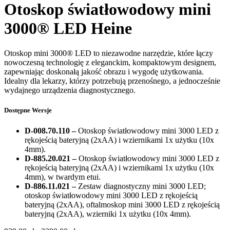
Otoskop światłowodowy mini
3000® LED Heine
Otoskop mini 3000® LED to niezawodne narzędzie, które łączy
nowoczesną technologię z eleganckim, kompaktowym designem,
zapewniając doskonałą jakość obrazu i wygodę użytkowania.
Idealny dla lekarzy, którzy potrzebują przenośnego, a jednocześnie
wydajnego urządzenia diagnostycznego.
Dostępne Wersje
D-008.70.110 –
Otoskop światłowodowy mini 3000 LED z
rękojeścią bateryjną (2xAA) i wziernikami 1x użytku (10x
4mm).
D-885.20.021 –
Otoskop światłowodowy mini 3000 LED z
rękojeścią bateryjną (2xAA) i wziernikami 1x użytku (10x
4mm), w twardym etui.
D-886.11.021 –
Zestaw diagnostyczny mini 3000 LED;
otoskop światłowodowy mini 3000 LED z rękojeścią
bateryjną (2xAA), oftalmoskop mini 3000 LED z rękojeścią
bateryjną (2xAA), wzierniki 1x użytku (10x 4mm).