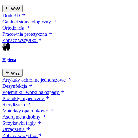
Wróć
Druk 3D
Gabinet stomatologiczny
Ortodoncja
Pracownia protetyczna
Zobacz wszystko
Higiena
Wróć
Artykuły ochronne jednorazowe
Dezynfekcja
Pojemniki i worki na odpady
Produkty higieniczne
Sterylizacja
Materiały opatrunkowe
Asortyment drobny
Strzykawki i igły
Urządzenia
Zobacz wszystko