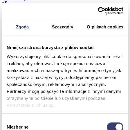
Meble medyczne
Zgoda
Szczegóły
O plikach cookies
Wróć
Kozetki
Pielęgnacja mebli
Taborety i krzesła
Niniejsza strona korzysta z plików cookie
Stoły
Wykorzystujemy pliki cookie do spersonalizowania treści
Parawany
i reklam, aby oferować funkcje społecznościowe i
Fotele
analizować ruch w naszej witrynie. Informacje o tym, jak
Zobacz wszystko
korzystasz z naszej witryny, udostępniamy partnerom
społecznościowym, reklamowym i analitycznym.
Spa & Wellness
Partnerzy mogą połączyć te informacje z innymi danymi
otrzymanymi od Ciebie lub uzyskanymi podczas
Wróć
korzystania z ich usług.
Fotele do masażu
Urządzenia
Zdrowie i uroda
Wybór
Zobacz wszystko
Niezbędne
zgody