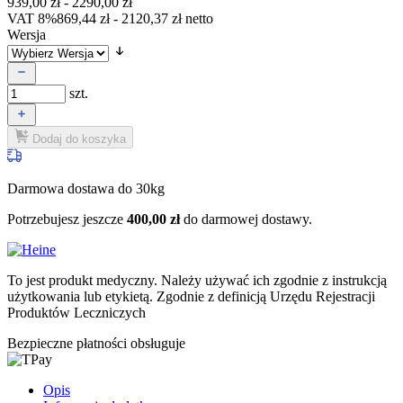
939,00
zł
-
2290,00
zł
VAT 8%
869,44
zł
-
2120,37
zł
netto
Wersja
szt.
Dodaj do koszyka
Darmowa dostawa do 30kg
Potrzebujesz jeszcze
400,00
zł
do darmowej dostawy.
To jest produkt medyczny.
Należy używać ich zgodnie z instrukcją
użytkowania lub etykietą. Zgodnie z definicją Urzędu Rejestracji
Produktów Leczniczych
Bezpieczne płatności obsługuje
Opis