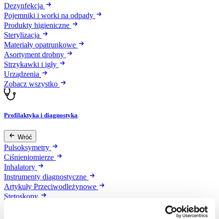
Dezynfekcja
Pojemniki i worki na odpady
Produkty higieniczne
Sterylizacja
Materiały opatrunkowe
Asortyment drobny
Strzykawki i igły
Urządzenia
Zobacz wszystko
Profilaktyka i diagnostyka
Wróć
Pulsoksymetry
Ciśnieniomierze
Inhalatory
Instrumenty diagnostyczne
Artykuły Przeciwodleżynowe
Stetoskopy
Termometry
Zobacz wszystko