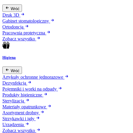
Wróć
Druk 3D
Gabinet stomatologiczny
Ortodoncja
Pracownia protetyczna
Zobacz wszystko
Higiena
Wróć
Artykuły ochronne jednorazowe
Dezynfekcja
Pojemniki i worki na odpady
Produkty higieniczne
Sterylizacja
Materiały opatrunkowe
Asortyment drobny
Strzykawki i igły
Urządzenia
Zobacz wszystko