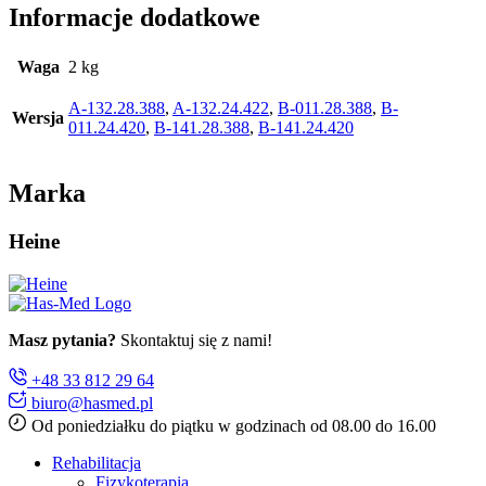
Informacje dodatkowe
Waga
2 kg
A-132.28.388
,
A-132.24.422
,
B-011.28.388
,
B-
Wersja
011.24.420
,
B-141.28.388
,
B-141.24.420
Marka
Heine
Masz pytania?
Skontaktuj się z nami!
+48 33 812 29 64
biuro@hasmed.pl
Od poniedziałku do piątku w godzinach od 08.00 do 16.00
Rehabilitacja
Fizykoterapia