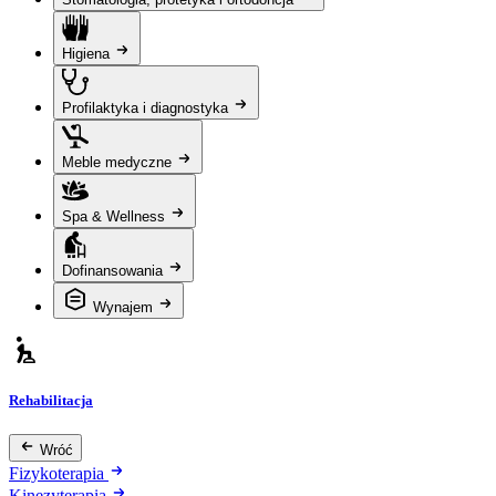
Higiena
Profilaktyka i diagnostyka
Meble medyczne
Spa & Wellness
Dofinansowania
Wynajem
Rehabilitacja
Wróć
Fizykoterapia
Kinezyterapia