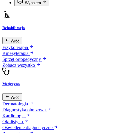
Wynajem
Rehabilitacja
Wróć
Fizykoterapia
Kinezyterapia
Sprzęt ortopedyczny
Zobacz wszystko
Medycyna
Wróć
Dermatologia
Diagnostyka obrazowa
Kardiologia
Okulistyka
Oświetlenie diagnostyczne