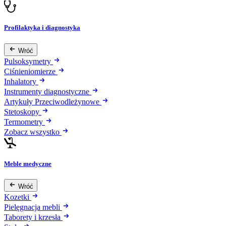
Profilaktyka i diagnostyka
Wróć
Pulsoksymetry
Ciśnieniomierze
Inhalatory
Instrumenty diagnostyczne
Artykuły Przeciwodleżynowe
Stetoskopy
Termometry
Zobacz wszystko
Meble medyczne
Wróć
Kozetki
Pielęgnacja mebli
Taborety i krzesła