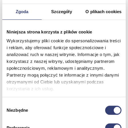
Zgoda
Szczegóły
O plikach cookies
Meble medyczne
Wróć
Niniejsza strona korzysta z plików cookie
Kozetki
Wykorzystujemy pliki cookie do spersonalizowania treści
Pielęgnacja mebli
Taborety i krzesła
i reklam, aby oferować funkcje społecznościowe i
Stoły
analizować ruch w naszej witrynie. Informacje o tym, jak
Parawany
korzystasz z naszej witryny, udostępniamy partnerom
Fotele
społecznościowym, reklamowym i analitycznym.
Zobacz wszystko
Partnerzy mogą połączyć te informacje z innymi danymi
otrzymanymi od Ciebie lub uzyskanymi podczas
Spa & Wellness
korzystania z ich usług.
Wróć
Wybór
Fotele do masażu
Niezbędne
zgody
Urządzenia
Zdrowie i uroda
Zobacz wszystko
Preferencje