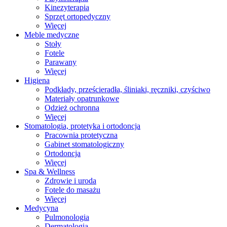
Kinezyterapia
Sprzęt ortopedyczny
Więcej
Meble medyczne
Stoły
Fotele
Parawany
Więcej
Higiena
Podkłady, prześcieradła, śliniaki, ręczniki, czyściwo
Materiały opatrunkowe
Odzież ochronna
Więcej
Stomatologia, protetyka i ortodoncja
Pracownia protetyczna
Gabinet stomatologiczny
Ortodoncja
Więcej
Spa & Wellness
Zdrowie i uroda
Fotele do masażu
Więcej
Medycyna
Pulmonologia
Dermatologia