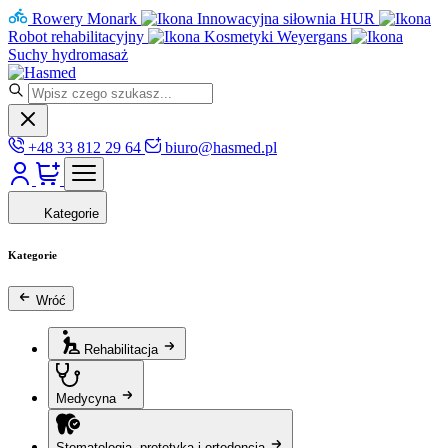
Rowery Monark
Innowacyjna siłownia HUR
Robot rehabilitacyjny
Kosmetyki Weyergans
Suchy hydromasaż
+48 33 812 29 64
biuro@hasmed.pl
Kategorie
Kategorie
Wróć
Rehabilitacja
Medycyna
Stomatologia, protetyka i ortodoncja