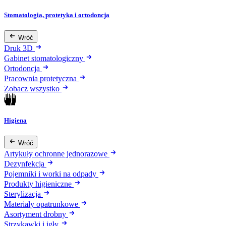
Stomatologia, protetyka i ortodoncja
Wróć
Druk 3D
Gabinet stomatologiczny
Ortodoncja
Pracownia protetyczna
Zobacz wszystko
Higiena
Wróć
Artykuły ochronne jednorazowe
Dezynfekcja
Pojemniki i worki na odpady
Produkty higieniczne
Sterylizacja
Materiały opatrunkowe
Asortyment drobny
Strzykawki i igły