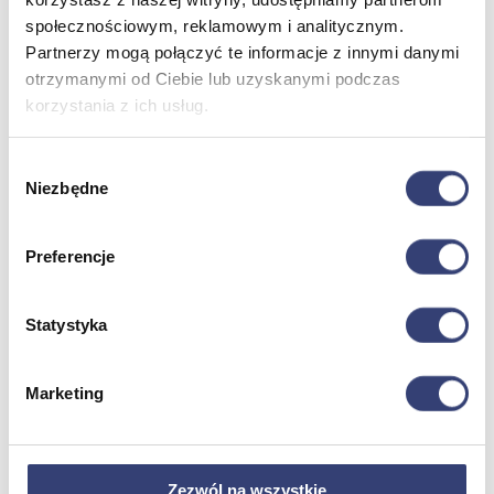
Zdrowie i uroda
społecznościowym, reklamowym i analitycznym.
Zobacz wszystko
Partnerzy mogą połączyć te informacje z innymi danymi
otrzymanymi od Ciebie lub uzyskanymi podczas
Dofinansowania
korzystania z ich usług.
Wróć
Wybór
Dofinansowania
Niezbędne
zgody
Zobacz wszystko
Preferencje
Wynajem
Wróć
Statystyka
Zobacz wszystko
Aquatizer Testowy
Robot rehabilitacyjny ROBERT®
Marketing
Robotyka w rehabilitacji
Dla rehabilitacji
Dla stomatologów
Dofinansowania
Filmy
Zezwól na wszystkie