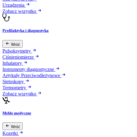
Urządzenia
Zobacz wszystko
Profilaktyka i diagnostyka
Wróć
Pulsoksymetry
Ciśnieniomierze
Inhalatory
Instrumenty diagnostyczne
Artykuły Przeciwodleżynowe
Stetoskopy
Termometry
Zobacz wszystko
Meble medyczne
Wróć
Kozetki