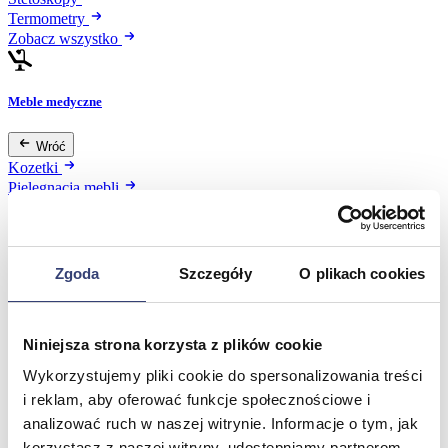
Termometry
Zobacz wszystko
Meble medyczne
Wróć
Kozetki
Pielęgnacja mebli
Taborety i krzesła
Stoły
Parawany
Fotele
Zgoda
Szczegóły
O plikach cookies
Zobacz wszystko
Niniejsza strona korzysta z plików cookie
Spa & Wellness
Wykorzystujemy pliki cookie do spersonalizowania treści
Wróć
i reklam, aby oferować funkcje społecznościowe i
Fotele do masażu
analizować ruch w naszej witrynie. Informacje o tym, jak
Urządzenia
korzystasz z naszej witryny, udostępniamy partnerom