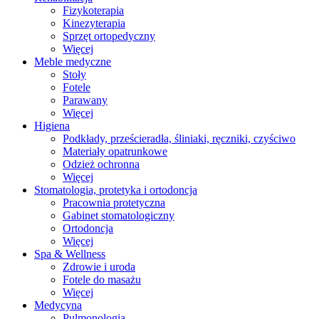
Fizykoterapia
Kinezyterapia
Sprzęt ortopedyczny
Więcej
Meble medyczne
Stoły
Fotele
Parawany
Więcej
Higiena
Podkłady, prześcieradła, śliniaki, ręczniki, czyściwo
Materiały opatrunkowe
Odzież ochronna
Więcej
Stomatologia, protetyka i ortodoncja
Pracownia protetyczna
Gabinet stomatologiczny
Ortodoncja
Więcej
Spa & Wellness
Zdrowie i uroda
Fotele do masażu
Więcej
Medycyna
Pulmonologia