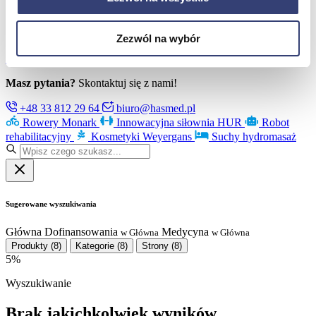
Poznaj Hasmed
Nasze marki
Partnerzy
Zezwól na wybór
Serwis
Kontakt
Masz pytania?
Skontaktuj się z nami!
+48 33 812 29 64
biuro@hasmed.pl
Rowery Monark
Innowacyjna siłownia HUR
Robot
rehabilitacyjny
Kosmetyki Weyergans
Suchy hydromasaż
Sugerowane wyszukiwania
Główna
Dofinansowania
Medycyna
w Główna
w Główna
Produkty
(8)
Kategorie
(8)
Strony
(8)
5%
Wyszukiwanie
Brak jakichkolwiek wyników