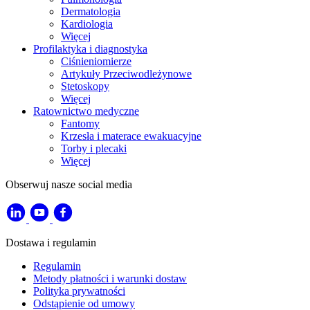
Dermatologia
Kardiologia
Więcej
Profilaktyka i diagnostyka
Ciśnieniomierze
Artykuły Przeciwodleżynowe
Stetoskopy
Więcej
Ratownictwo medyczne
Fantomy
Krzesła i materace ewakuacyjne
Torby i plecaki
Więcej
Obserwuj nasze social media
Dostawa i regulamin
Regulamin
Metody płatności i warunki dostaw
Polityka prywatności
Odstąpienie od umowy