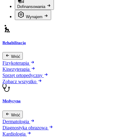
Dofinansowania
Wynajem
Rehabilitacja
Wróć
Fizykoterapia
Kinezyterapia
Sprzęt ortopedyczny
Zobacz wszystko
Medycyna
Wróć
Dermatologia
Diagnostyka obrazowa
Kardiologia