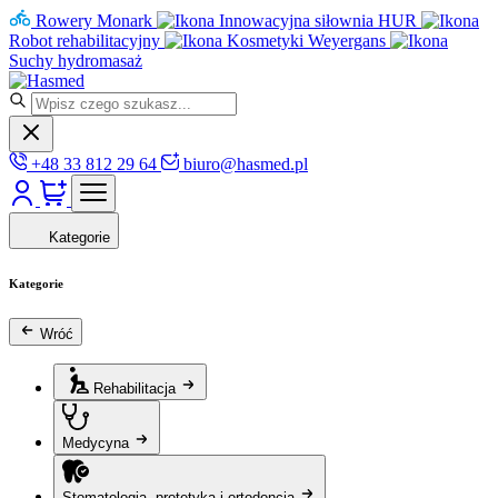
Rowery Monark
Innowacyjna siłownia HUR
Robot rehabilitacyjny
Kosmetyki Weyergans
Suchy hydromasaż
+48 33 812 29 64
biuro@hasmed.pl
Kategorie
Kategorie
Wróć
Rehabilitacja
Medycyna
Stomatologia, protetyka i ortodoncja