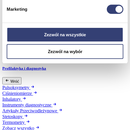
Dezynfekcja
Marketing
Pojemniki i worki na odpady
Produkty higieniczne
Sterylizacja
Materiały opatrunkowe
Asortyment drobny
Zezwól na wszystkie
Strzykawki i igły
Urządzenia
Zobacz wszystko
Zezwól na wybór
Profilaktyka i diagnostyka
Wróć
Pulsoksymetry
Ciśnieniomierze
Inhalatory
Instrumenty diagnostyczne
Artykuły Przeciwodleżynowe
Stetoskopy
Termometry
Zobacz wszystko