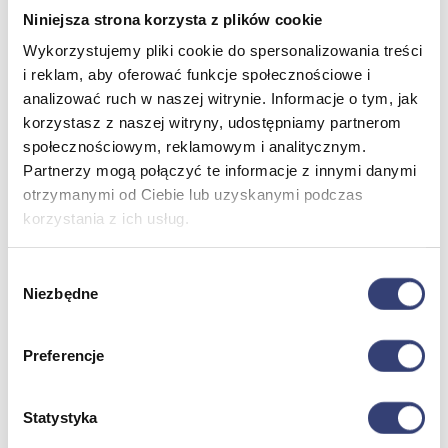
Pulmonologia
Niniejsza strona korzysta z plików cookie
Sprzęt medyczny
Weterynaria
Wykorzystujemy pliki cookie do spersonalizowania treści
Laryngologia
i reklam, aby oferować funkcje społecznościowe i
Ratownictwo medyczne
analizować ruch w naszej witrynie. Informacje o tym, jak
Zobacz wszystko
korzystasz z naszej witryny, udostępniamy partnerom
społecznościowym, reklamowym i analitycznym.
Stomatologia, protetyka i ortodoncja
Partnerzy mogą połączyć te informacje z innymi danymi
otrzymanymi od Ciebie lub uzyskanymi podczas
Wróć
korzystania z ich usług.
Druk 3D
Gabinet stomatologiczny
Ortodoncja
Wybór
Pracownia protetyczna
Niezbędne
zgody
Zobacz wszystko
Preferencje
Higiena
Statystyka
Wróć
Artykuły ochronne jednorazowe