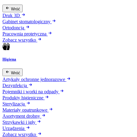
Wróć
Druk 3D
Gabinet stomatologiczny
Ortodoncja
Pracownia protetyczna
Zobacz wszystko
Higiena
Wróć
Artykuły ochronne jednorazowe
Dezynfekcja
Pojemniki i worki na odpady
Produkty higieniczne
Sterylizacja
Materiały opatrunkowe
Asortyment drobny
Strzykawki i igły
Urządzenia
Zobacz wszystko