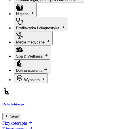
Higiena
Profilaktyka i diagnostyka
Meble medyczne
Spa & Wellness
Dofinansowania
Wynajem
Rehabilitacja
Wróć
Fizykoterapia
Kinezyterapia