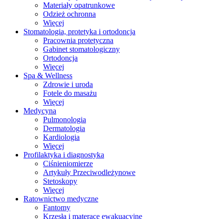
Materiały opatrunkowe
Odzież ochronna
Więcej
Stomatologia, protetyka i ortodoncja
Pracownia protetyczna
Gabinet stomatologiczny
Ortodoncja
Więcej
Spa & Wellness
Zdrowie i uroda
Fotele do masażu
Więcej
Medycyna
Pulmonologia
Dermatologia
Kardiologia
Więcej
Profilaktyka i diagnostyka
Ciśnieniomierze
Artykuły Przeciwodleżynowe
Stetoskopy
Więcej
Ratownictwo medyczne
Fantomy
Krzesła i materace ewakuacyjne