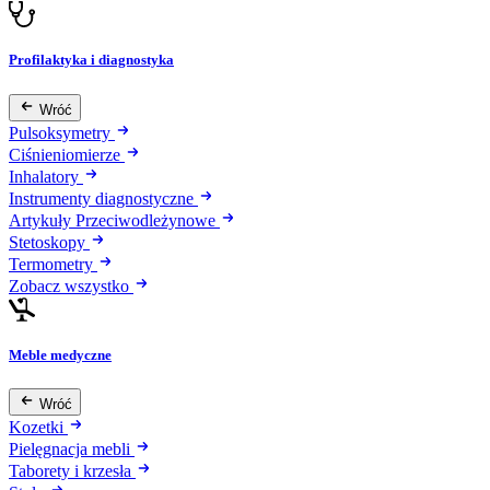
Profilaktyka i diagnostyka
Wróć
Pulsoksymetry
Ciśnieniomierze
Inhalatory
Instrumenty diagnostyczne
Artykuły Przeciwodleżynowe
Stetoskopy
Termometry
Zobacz wszystko
Meble medyczne
Wróć
Kozetki
Pielęgnacja mebli
Taborety i krzesła