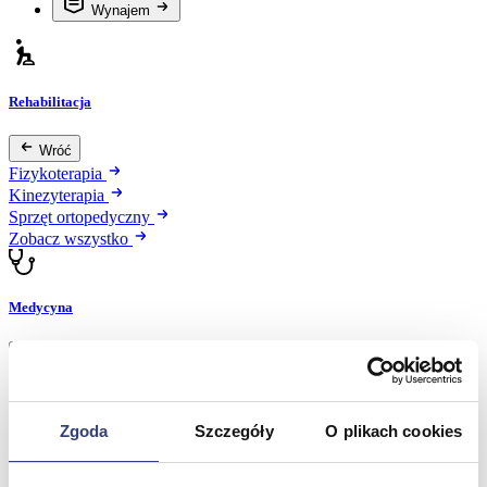
Wynajem
Rehabilitacja
Wróć
Fizykoterapia
Kinezyterapia
Sprzęt ortopedyczny
Zobacz wszystko
Medycyna
Wróć
Dermatologia
Diagnostyka obrazowa
Kardiologia
Zgoda
Szczegóły
O plikach cookies
Okulistyka
Oświetlenie diagnostyczne