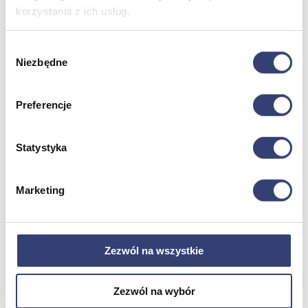
korzystania z ich usług.
Meble medyczne
Wybór
Niezbędne
zgody
Wróć
Kozetki
Pielęgnacja mebli
Preferencje
Taborety i krzesła
Stoły
Parawany
Statystyka
Fotele
Zobacz wszystko
Marketing
Spa & Wellness
Wróć
Zezwól na wszystkie
Fotele do masażu
Urządzenia
Zdrowie i uroda
Zezwól na wybór
Zobacz wszystko