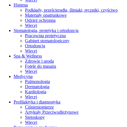
Higiena
Podkłady, prześcieradła, śliniaki, ręczniki, czyściwo
Materiały opatrunkowe
Odzież ochronna
Więcej
Stomatologia, protetyka i ortodoncja
Pracownia protetyczna
Gabinet stomatologiczny
Ortodoncja
Więcej
Spa & Wellness
Zdrowie i uroda
Fotele do masażu
Więcej
Medycyna
Pulmonologia
Dermatologia
Kardiologia
Więcej
Profilaktyka i diagnostyka
Ciśnieniomierze
Artykuły Przeciwodleżynowe
Stetoskopy
Więcej