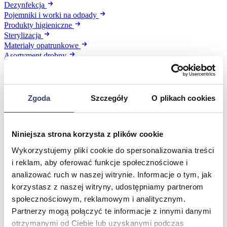
Dezynfekcja
Pojemniki i worki na odpady
Produkty higieniczne
Sterylizacja
Materiały opatrunkowe
Asortyment drobny
Strzykawki i igły
Urządzenia
Zobacz wszystko
Zgoda
Szczegóły
O plikach cookies
Profilaktyka i diagnostyka
Niniejsza strona korzysta z plików cookie
Wróć
Wykorzystujemy pliki cookie do spersonalizowania treści
Pulsoksymetry
Ciśnieniomierze
i reklam, aby oferować funkcje społecznościowe i
Inhalatory
analizować ruch w naszej witrynie. Informacje o tym, jak
Instrumenty diagnostyczne
korzystasz z naszej witryny, udostępniamy partnerom
Artykuły Przeciwodleżynowe
społecznościowym, reklamowym i analitycznym.
Stetoskopy
Partnerzy mogą połączyć te informacje z innymi danymi
Termometry
Zobacz wszystko
otrzymanymi od Ciebie lub uzyskanymi podczas