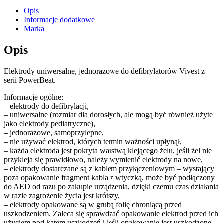
Opis
Informacje dodatkowe
Marka
Opis
Elektrody uniwersalne, jednorazowe do defibrylatorów Vivest z
serii PowerBeat.
Informacje ogólne:
– elektrody do defibrylacji,
– uniwersalne (rozmiar dla dorosłych, ale mogą być również użyte
jako elektrody pediatryczne),
– jednorazowe, samoprzylepne,
– nie używać elektrod, których termin ważności upłynął,
– każda elektroda jest pokryta warstwą klejącego żelu, jeśli żel nie
przykleja się prawidłowo, należy wymienić elektrody na nowe,
– elektrody dostarczane są z kablem przyłączeniowym – wystający
poza opakowanie fragment kabla z wtyczką, może być podłączony
do AED od razu po zakupie urządzenia, dzięki czemu czas działania
w razie zagrożenie życia jest krótszy,
– elektrody opakowane są w grubą folię chroniącą przed
uszkodzeniem. Zaleca się sprawdzać opakowanie elektrod przed ich
użyciem pod kątem uszkodzeń i jeśli opakowanie jest uszkodzone,