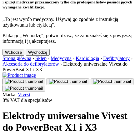
i sprzęt medyczny przeznaczony tylko dla profesjonalistów posiadających
wymagane kwalifikacje.
„To jest wyrób medyczny. Używaj go zgodnie z instrukcją
użytkowania lub etykietą".
Klikając „Wchodzę", potwierdzasz, że zapoznałeś się z powyższą
informacją i ją akceptujesz.
Wchodzę
Wychodzę
Strona główna
›
Sklep
›
Medycyna
›
Kardiologia
›
Defibrylatory
›
Akcesoria do defibrylatorów
›
Elektrody uniwersalne Vivest do
PowerBeat X1 i X3
Marka:
Vivest
8% VAT dla specjalistów
Elektrody uniwersalne Vivest
do PowerBeat X1 i X3