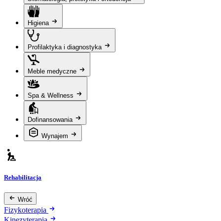
Higiena
Profilaktyka i diagnostyka
Meble medyczne
Spa & Wellness
Dofinansowania
Wynajem
Rehabilitacja
Wróć
Fizykoterapia
Kinezyterapia