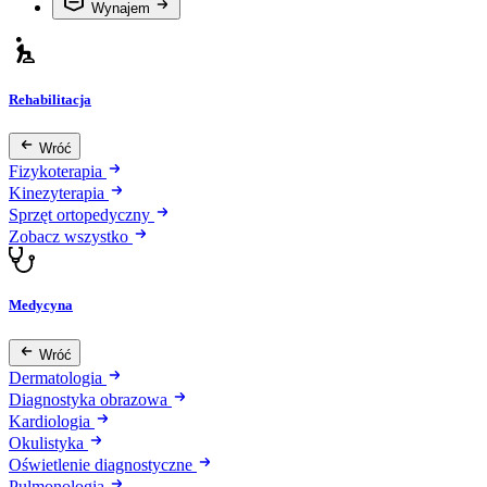
Wynajem
Rehabilitacja
Wróć
Fizykoterapia
Kinezyterapia
Sprzęt ortopedyczny
Zobacz wszystko
Medycyna
Wróć
Dermatologia
Diagnostyka obrazowa
Kardiologia
Okulistyka
Oświetlenie diagnostyczne
Pulmonologia