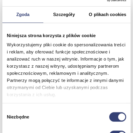
Zgoda
Szczegóły
O plikach cookies
Meble medyczne
Wróć
Niniejsza strona korzysta z plików cookie
Kozetki
Pielęgnacja mebli
Wykorzystujemy pliki cookie do spersonalizowania treści
Taborety i krzesła
i reklam, aby oferować funkcje społecznościowe i
Stoły
analizować ruch w naszej witrynie. Informacje o tym, jak
Parawany
korzystasz z naszej witryny, udostępniamy partnerom
Fotele
Zobacz wszystko
społecznościowym, reklamowym i analitycznym.
Partnerzy mogą połączyć te informacje z innymi danymi
otrzymanymi od Ciebie lub uzyskanymi podczas
Spa & Wellness
korzystania z ich usług.
Wróć
Fotele do masażu
Wybór
Urządzenia
Niezbędne
zgody
Zdrowie i uroda
Zobacz wszystko