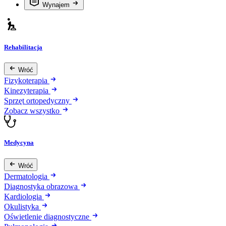
Wynajem
Rehabilitacja
Wróć
Fizykoterapia
Kinezyterapia
Sprzęt ortopedyczny
Zobacz wszystko
Medycyna
Wróć
Dermatologia
Diagnostyka obrazowa
Kardiologia
Okulistyka
Oświetlenie diagnostyczne