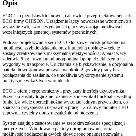
Opis
ECO 1 to przedstawiciel nowej, całkowicie przeprojektowanej serii
ECO firmy
CHISON
. Urządzenie łączy nowoczesne wzornictwo z
wyraźnie zwiększoną wydajnością, przewyższając możliwości
wcześniejszych generacji systemów przenośnych.
Podczas projektowania serii ECO kluczowy nacisk położono na
mobilność, szybkie działanie oraz intuicyjną obsługę – cele te
zostały zrealizowane z maksymalną efektywnością. Aparat waży
zaledwie 6 kg i rozmiarami przypomina laptop, dzięki czemu jest
wygodny w transporcie. Uruchamia się błyskawicznie, a opcjonalna
bateria litowo-jonowa pozwala na około 2 godziny pracy bez
podłączania do zasilania, co umożliwia wykorzystanie systemu
praktycznie w każdych warunkach.
ECO 1 oferuje ergonomiczny i przyjazny interfejs użytkownika.
Przyciski zostały logicznie rozmieszczone wokół trackballa według
funkcji, a wiele operacji można wykonać jednym przyciskiem, co
znacząco przyspiesza i usprawnia pracę. 12-calowy monitor LED
zapewnia czytelny obraz niezależnie od otoczenia.
System znajduje zastosowanie w szerokim zakresie specjalizacji
medycznych. Wbudowane pakiety oprogramowania oraz
możliwość podłączenia dwóch głowic (opcjonalnie) pozwalają