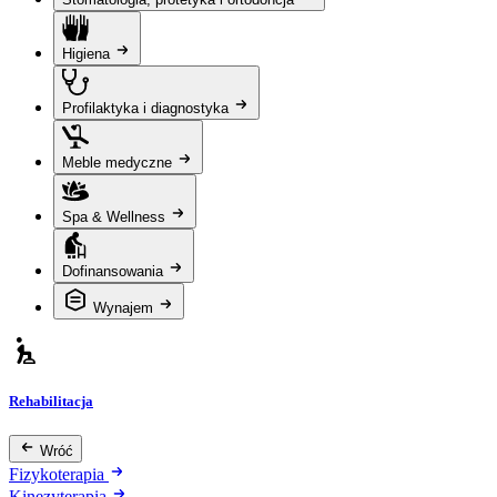
Higiena
Profilaktyka i diagnostyka
Meble medyczne
Spa & Wellness
Dofinansowania
Wynajem
Rehabilitacja
Wróć
Fizykoterapia
Kinezyterapia