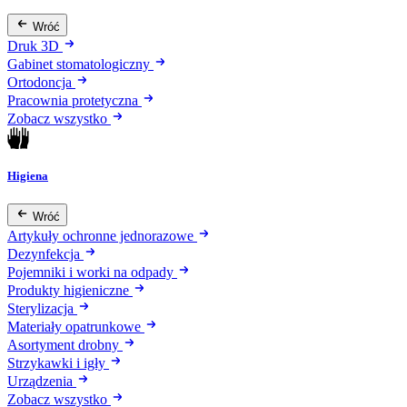
Wróć
Druk 3D
Gabinet stomatologiczny
Ortodoncja
Pracownia protetyczna
Zobacz wszystko
Higiena
Wróć
Artykuły ochronne jednorazowe
Dezynfekcja
Pojemniki i worki na odpady
Produkty higieniczne
Sterylizacja
Materiały opatrunkowe
Asortyment drobny
Strzykawki i igły
Urządzenia
Zobacz wszystko