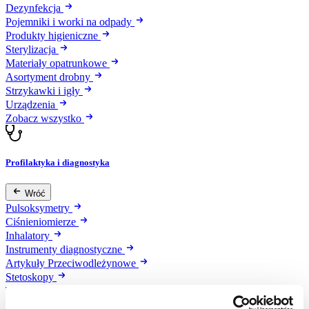
Dezynfekcja
Pojemniki i worki na odpady
Produkty higieniczne
Sterylizacja
Materiały opatrunkowe
Asortyment drobny
Strzykawki i igły
Urządzenia
Zobacz wszystko
Profilaktyka i diagnostyka
Wróć
Pulsoksymetry
Ciśnieniomierze
Inhalatory
Instrumenty diagnostyczne
Artykuły Przeciwodleżynowe
Stetoskopy
Termometry
Zobacz wszystko