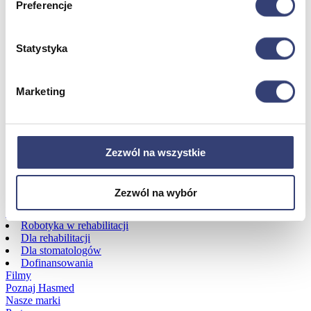
Preferencje
Dofinansowania
Statystyka
Wróć
Dofinansowania
Marketing
Zobacz wszystko
Wynajem
Zezwól na wszystkie
Wróć
Zobacz wszystko
Zezwól na wybór
Aquatizer Testowy
Robot rehabilitacyjny ROBERT®
Robotyka w rehabilitacji
Dla rehabilitacji
Dla stomatologów
Dofinansowania
Filmy
Poznaj Hasmed
Nasze marki