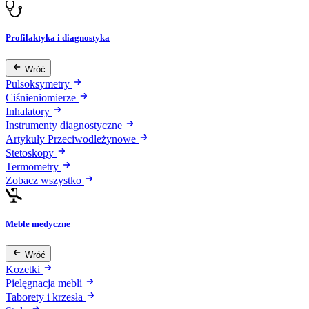
Profilaktyka i diagnostyka
Wróć
Pulsoksymetry
Ciśnieniomierze
Inhalatory
Instrumenty diagnostyczne
Artykuły Przeciwodleżynowe
Stetoskopy
Termometry
Zobacz wszystko
Meble medyczne
Wróć
Kozetki
Pielęgnacja mebli
Taborety i krzesła