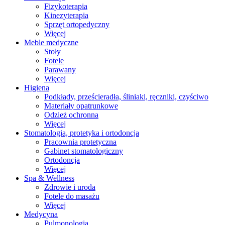
Fizykoterapia
Kinezyterapia
Sprzęt ortopedyczny
Więcej
Meble medyczne
Stoły
Fotele
Parawany
Więcej
Higiena
Podkłady, prześcieradła, śliniaki, ręczniki, czyściwo
Materiały opatrunkowe
Odzież ochronna
Więcej
Stomatologia, protetyka i ortodoncja
Pracownia protetyczna
Gabinet stomatologiczny
Ortodoncja
Więcej
Spa & Wellness
Zdrowie i uroda
Fotele do masażu
Więcej
Medycyna
Pulmonologia