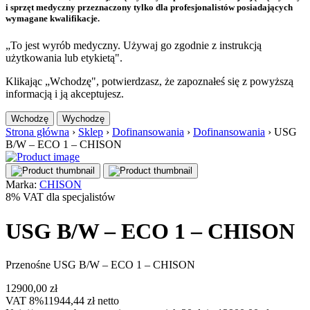
i sprzęt medyczny przeznaczony tylko dla profesjonalistów posiadających
wymagane kwalifikacje.
„To jest wyrób medyczny. Używaj go zgodnie z instrukcją
użytkowania lub etykietą".
Klikając „Wchodzę", potwierdzasz, że zapoznałeś się z powyższą
informacją i ją akceptujesz.
Wchodzę
Wychodzę
Strona główna
›
Sklep
›
Dofinansowania
›
Dofinansowania
›
USG
B/W – ECO 1 – CHISON
Marka:
CHISON
8% VAT dla specjalistów
USG B/W – ECO 1 – CHISON
Przenośne USG B/W – ECO 1 – CHISON
12900,00
zł
VAT 8%
11944,44
zł
netto