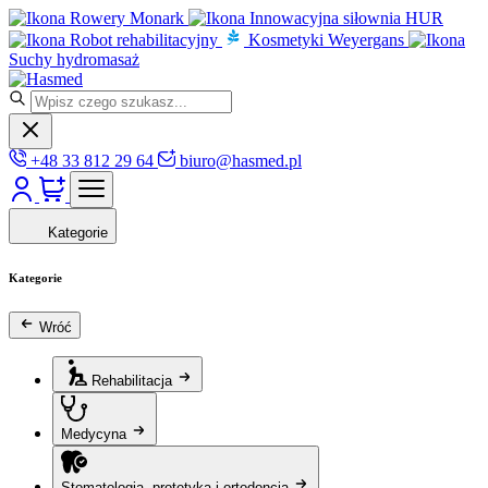
Rowery Monark
Innowacyjna siłownia HUR
Robot rehabilitacyjny
Kosmetyki Weyergans
Suchy hydromasaż
+48 33 812 29 64
biuro@hasmed.pl
Kategorie
Kategorie
Wróć
Rehabilitacja
Medycyna
Stomatologia, protetyka i ortodoncja