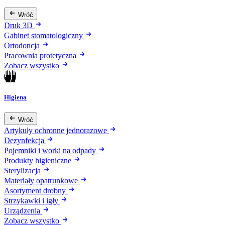
Wróć
Druk 3D
Gabinet stomatologiczny
Ortodoncja
Pracownia protetyczna
Zobacz wszystko
Higiena
Wróć
Artykuły ochronne jednorazowe
Dezynfekcja
Pojemniki i worki na odpady
Produkty higieniczne
Sterylizacja
Materiały opatrunkowe
Asortyment drobny
Strzykawki i igły
Urządzenia
Zobacz wszystko