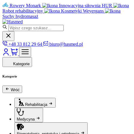
Rowery Monark
Innowacyjna siłownia HUR
Robot rehabilitacyjny
Kosmetyki Weyergans
Suchy hydromasaż
+48 33 812 29 64
biuro@hasmed.pl
Kategorie
Kategorie
Wróć
Rehabilitacja
Medycyna
Stomatologia, protetyka i ortodoncja