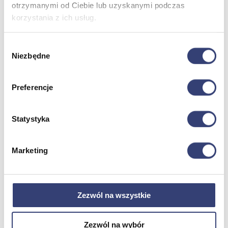
otrzymanymi od Ciebie lub uzyskanymi podczas
korzystania z ich usług.
Meble medyczne
Wybór
Wróć
Niezbędne
zgody
Kozetki
Pielęgnacja mebli
Taborety i krzesła
Preferencje
Stoły
Parawany
Fotele
Statystyka
Zobacz wszystko
Marketing
Spa & Wellness
Wróć
Fotele do masażu
Zezwól na wszystkie
Urządzenia
Zdrowie i uroda
Zobacz wszystko
Zezwól na wybór