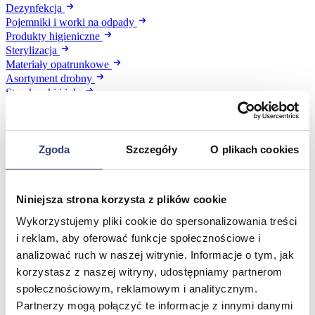
Dezynfekcja
Pojemniki i worki na odpady
Produkty higieniczne
Sterylizacja
Materiały opatrunkowe
Asortyment drobny
Strzykawki i igły
Urządzenia
Zobacz wszystko
Zgoda
Szczegóły
O plikach cookies
Profilaktyka i diagnostyka
Wróć
Niniejsza strona korzysta z plików cookie
Pulsoksymetry
Wykorzystujemy pliki cookie do spersonalizowania treści
Ciśnieniomierze
i reklam, aby oferować funkcje społecznościowe i
Inhalatory
Instrumenty diagnostyczne
analizować ruch w naszej witrynie. Informacje o tym, jak
Artykuły Przeciwodleżynowe
korzystasz z naszej witryny, udostępniamy partnerom
Stetoskopy
społecznościowym, reklamowym i analitycznym.
Termometry
Partnerzy mogą połączyć te informacje z innymi danymi
Zobacz wszystko