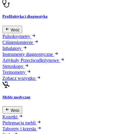
Profilaktyka i diagnostyka
Wróć
Pulsoksymetry
Ciśnieniomierze
Inhalatory
Instrumenty diagnostyczne
Artykuły Przeciwodleżynowe
Stetoskopy
Termometry
Zobacz wszystko
Meble medyczne
Wróć
Kozetki
Pielęgnacja mebli
Taborety i krzesła