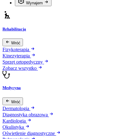
Wynajem
Rehabilitacja
Wróć
Fizykoterapia
Kinezyterapia
Sprzęt ortopedyczny
Zobacz wszystko
Medycyna
Wróć
Dermatologia
Diagnostyka obrazowa
Kardiologia
Okulistyka
Oświetlenie diagnostyczne