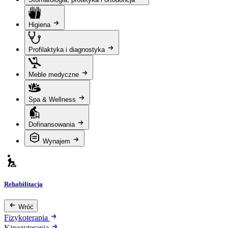
Higiena
Profilaktyka i diagnostyka
Meble medyczne
Spa & Wellness
Dofinansowania
Wynajem
Rehabilitacja
Wróć
Fizykoterapia
Kinezyterapia