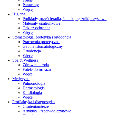
Fotele
Parawany
Więcej
Higiena
Podkłady, prześcieradła, śliniaki, ręczniki, czyściwo
Materiały opatrunkowe
Odzież ochronna
Więcej
Stomatologia, protetyka i ortodoncja
Pracownia protetyczna
Gabinet stomatologiczny
Ortodoncja
Więcej
Spa & Wellness
Zdrowie i uroda
Fotele do masażu
Więcej
Medycyna
Pulmonologia
Dermatologia
Kardiologia
Więcej
Profilaktyka i diagnostyka
Ciśnieniomierze
Artykuły Przeciwodleżynowe