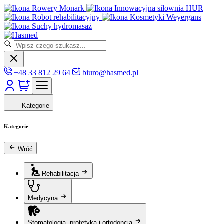
Rowery Monark
Innowacyjna siłownia HUR
Robot rehabilitacyjny
Kosmetyki Weyergans
Suchy hydromasaż
+48 33 812 29 64
biuro@hasmed.pl
Kategorie
Kategorie
Wróć
Rehabilitacja
Medycyna
Stomatologia, protetyka i ortodoncja