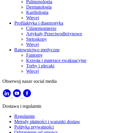
Pulmonologia
Dermatologia
Kardiologia
Więcej
Profilaktyka i diagnostyka
Ciśnieniomierze
Artykuły Przeciwodleżynowe
Stetoskopy
Więcej
Ratownictwo medyczne
Fantomy
Krzesła i materace ewakuacyjne
Torby i plecaki
Więcej
Obserwuj nasze social media
Dostawa i regulamin
Regulamin
Metody płatności i warunki dostaw
Polityka prywatności
Odstąpienie od umowy