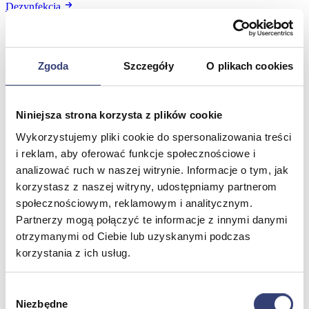
Dezynfekcja
Pojemniki i worki na odpady
Produkty higieniczne
Sterylizacja
Materiały opatrunkowe
Zgoda
Szczegóły
O plikach cookies
Asortyment drobny
Strzykawki i igły
Urządzenia
Niniejsza strona korzysta z plików cookie
Zobacz wszystko
Wykorzystujemy pliki cookie do spersonalizowania treści
i reklam, aby oferować funkcje społecznościowe i
Profilaktyka i diagnostyka
analizować ruch w naszej witrynie. Informacje o tym, jak
korzystasz z naszej witryny, udostępniamy partnerom
Wróć
społecznościowym, reklamowym i analitycznym.
Pulsoksymetry
Partnerzy mogą połączyć te informacje z innymi danymi
Ciśnieniomierze
Inhalatory
otrzymanymi od Ciebie lub uzyskanymi podczas
Instrumenty diagnostyczne
korzystania z ich usług.
Artykuły Przeciwodleżynowe
Stetoskopy
Termometry
Wybór
Zobacz wszystko
Niezbędne
zgody