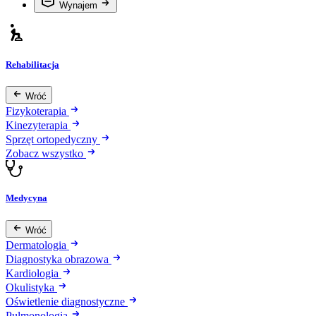
Wynajem
Rehabilitacja
Wróć
Fizykoterapia
Kinezyterapia
Sprzęt ortopedyczny
Zobacz wszystko
Medycyna
Wróć
Dermatologia
Diagnostyka obrazowa
Kardiologia
Okulistyka
Oświetlenie diagnostyczne
Pulmonologia