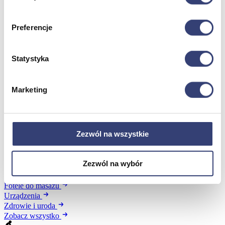
Preferencje
Meble medyczne
Wróć
Statystyka
Kozetki
Pielęgnacja mebli
Taborety i krzesła
Marketing
Stoły
Parawany
Fotele
Zobacz wszystko
Zezwól na wszystkie
Spa & Wellness
Zezwól na wybór
Wróć
Fotele do masażu
Urządzenia
Zdrowie i uroda
Zobacz wszystko