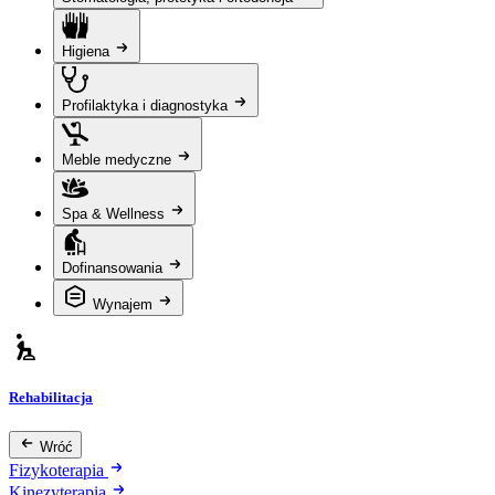
Higiena
Profilaktyka i diagnostyka
Meble medyczne
Spa & Wellness
Dofinansowania
Wynajem
Rehabilitacja
Wróć
Fizykoterapia
Kinezyterapia