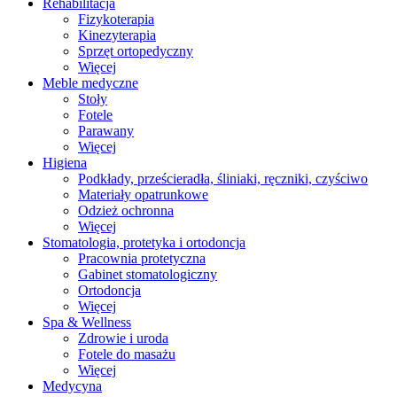
Rehabilitacja
Fizykoterapia
Kinezyterapia
Sprzęt ortopedyczny
Więcej
Meble medyczne
Stoły
Fotele
Parawany
Więcej
Higiena
Podkłady, prześcieradła, śliniaki, ręczniki, czyściwo
Materiały opatrunkowe
Odzież ochronna
Więcej
Stomatologia, protetyka i ortodoncja
Pracownia protetyczna
Gabinet stomatologiczny
Ortodoncja
Więcej
Spa & Wellness
Zdrowie i uroda
Fotele do masażu
Więcej
Medycyna