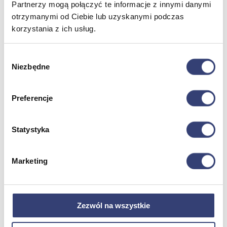
Partnerzy mogą połączyć te informacje z innymi danymi
Termometry
otrzymanymi od Ciebie lub uzyskanymi podczas
Zobacz wszystko
korzystania z ich usług.
Meble medyczne
Wybór
Niezbędne
zgody
Wróć
Kozetki
Pielęgnacja mebli
Preferencje
Taborety i krzesła
Stoły
Parawany
Statystyka
Fotele
Zobacz wszystko
Marketing
Spa & Wellness
Wróć
Zezwól na wszystkie
Fotele do masażu
Urządzenia