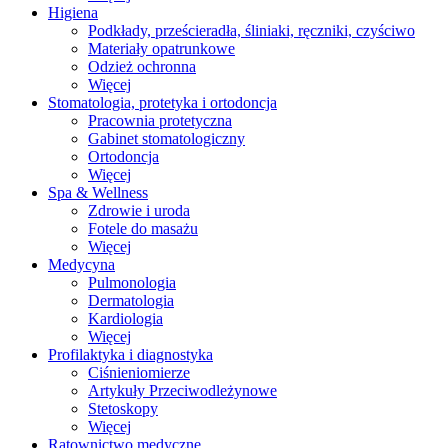
Higiena
Podkłady, prześcieradła, śliniaki, ręczniki, czyściwo
Materiały opatrunkowe
Odzież ochronna
Więcej
Stomatologia, protetyka i ortodoncja
Pracownia protetyczna
Gabinet stomatologiczny
Ortodoncja
Więcej
Spa & Wellness
Zdrowie i uroda
Fotele do masażu
Więcej
Medycyna
Pulmonologia
Dermatologia
Kardiologia
Więcej
Profilaktyka i diagnostyka
Ciśnieniomierze
Artykuły Przeciwodleżynowe
Stetoskopy
Więcej
Ratownictwo medyczne