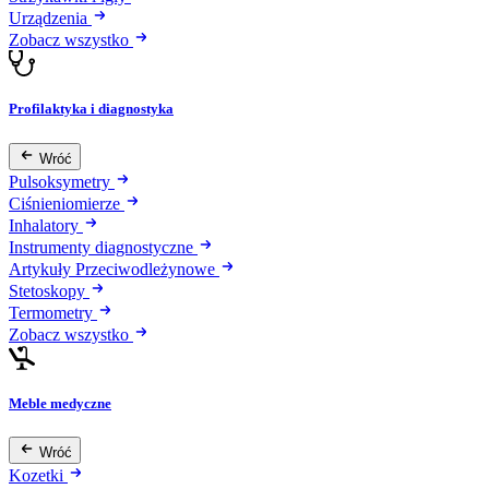
Urządzenia
Zobacz wszystko
Profilaktyka i diagnostyka
Wróć
Pulsoksymetry
Ciśnieniomierze
Inhalatory
Instrumenty diagnostyczne
Artykuły Przeciwodleżynowe
Stetoskopy
Termometry
Zobacz wszystko
Meble medyczne
Wróć
Kozetki