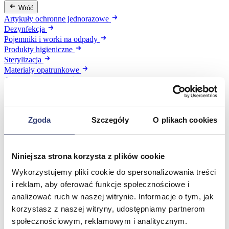
Wróć
Artykuły ochronne jednorazowe
Dezynfekcja
Pojemniki i worki na odpady
Produkty higieniczne
Sterylizacja
Materiały opatrunkowe
Asortyment drobny
Strzykawki i igły
Urządzenia
Zobacz wszystko
Zgoda
Szczegóły
O plikach cookies
Profilaktyka i diagnostyka
Niniejsza strona korzysta z plików cookie
Wróć
Wykorzystujemy pliki cookie do spersonalizowania treści
Pulsoksymetry
i reklam, aby oferować funkcje społecznościowe i
Ciśnieniomierze
analizować ruch w naszej witrynie. Informacje o tym, jak
Inhalatory
Instrumenty diagnostyczne
korzystasz z naszej witryny, udostępniamy partnerom
Artykuły Przeciwodleżynowe
społecznościowym, reklamowym i analitycznym.
Stetoskopy