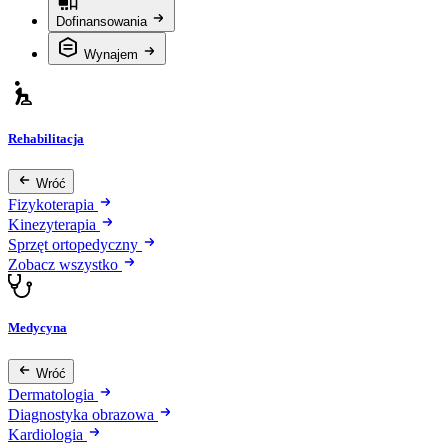
Dofinansowania
Wynajem
Rehabilitacja
Wróć
Fizykoterapia
Kinezyterapia
Sprzęt ortopedyczny
Zobacz wszystko
Medycyna
Wróć
Dermatologia
Diagnostyka obrazowa
Kardiologia