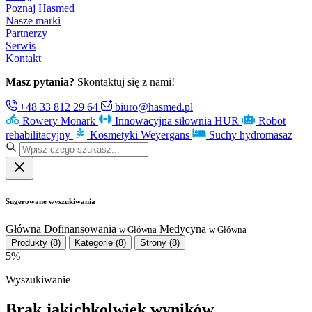
Poznaj Hasmed
Nasze marki
Partnerzy
Serwis
Kontakt
Masz pytania?
Skontaktuj się z nami!
+48 33 812 29 64
biuro@hasmed.pl
Rowery Monark
Innowacyjna siłownia HUR
Robot
rehabilitacyjny
Kosmetyki Weyergans
Suchy hydromasaż
Sugerowane wyszukiwania
Główna
Dofinansowania
Medycyna
w Główna
w Główna
Produkty
(8)
Kategorie
(8)
Strony
(8)
5%
Wyszukiwanie
Brak jakichkolwiek wyników