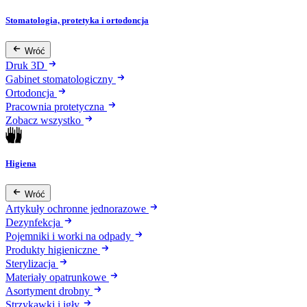
Stomatologia, protetyka i ortodoncja
Wróć
Druk 3D
Gabinet stomatologiczny
Ortodoncja
Pracownia protetyczna
Zobacz wszystko
Higiena
Wróć
Artykuły ochronne jednorazowe
Dezynfekcja
Pojemniki i worki na odpady
Produkty higieniczne
Sterylizacja
Materiały opatrunkowe
Asortyment drobny
Strzykawki i igły