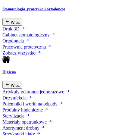
Stomatologia, protetyka i ortodoncja
Wróć
Druk 3D
Gabinet stomatologiczny
Ortodoncja
Pracownia protetyczna
Zobacz wszystko
Higiena
Wróć
Artykuły ochronne jednorazowe
Dezynfekcja
Pojemniki i worki na odpady
Produkty higieniczne
Sterylizacja
Materiały opatrunkowe
Asortyment drobny
Strzykawki i igły