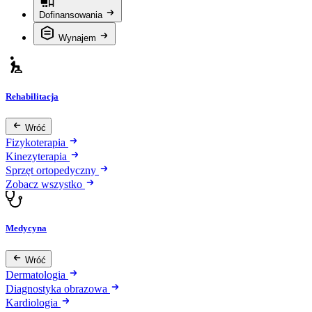
Dofinansowania
Wynajem
Rehabilitacja
Wróć
Fizykoterapia
Kinezyterapia
Sprzęt ortopedyczny
Zobacz wszystko
Medycyna
Wróć
Dermatologia
Diagnostyka obrazowa
Kardiologia