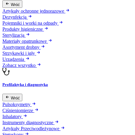
Wróć
Artykuły ochronne jednorazowe
Dezynfekcja
Pojemniki i worki na odpady
Produkty higieniczne
Sterylizacja
Materiały opatrunkowe
Asortyment drobny
Strzykawki i igły
Urządzenia
Zobacz wszystko
Profilaktyka i diagnostyka
Wróć
Pulsoksymetry
Ciśnieniomierze
Inhalatory
Instrumenty diagnostyczne
Artykuły Przeciwodleżynowe
Stetoskopy