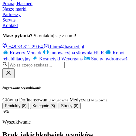
Poznaj Hasmed
Nasze marki
Partnerzy
Serwis
Kontakt
Masz pytania?
Skontaktuj się z nami!
+48 33 812 29 64
biuro@hasmed.pl
Rowery Monark
Innowacyjna siłownia HUR
Robot
rehabilitacyjny
Kosmetyki Weyergans
Suchy hydromasaż
Sugerowane wyszukiwania
Główna
Dofinansowania
Medycyna
w Główna
w Główna
Produkty
(8)
Kategorie
(8)
Strony
(8)
5%
Wyszukiwanie
Brak jakichkolwiek wyników