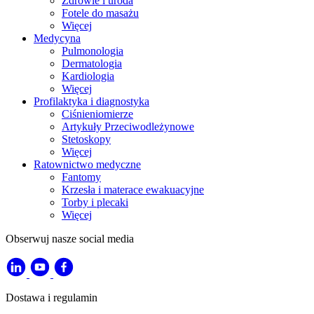
Zdrowie i uroda
Fotele do masażu
Więcej
Medycyna
Pulmonologia
Dermatologia
Kardiologia
Więcej
Profilaktyka i diagnostyka
Ciśnieniomierze
Artykuły Przeciwodleżynowe
Stetoskopy
Więcej
Ratownictwo medyczne
Fantomy
Krzesła i materace ewakuacyjne
Torby i plecaki
Więcej
Obserwuj nasze social media
Dostawa i regulamin