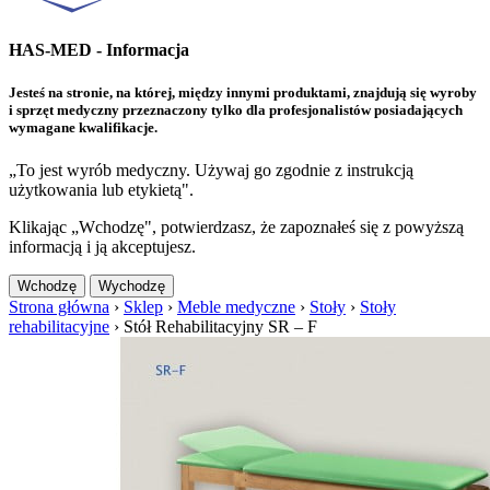
HAS-MED - Informacja
Jesteś na stronie, na której, między innymi produktami, znajdują się wyroby
i sprzęt medyczny przeznaczony tylko dla profesjonalistów posiadających
wymagane kwalifikacje.
„To jest wyrób medyczny. Używaj go zgodnie z instrukcją
użytkowania lub etykietą".
Klikając „Wchodzę", potwierdzasz, że zapoznałeś się z powyższą
informacją i ją akceptujesz.
Wchodzę
Wychodzę
Strona główna
›
Sklep
›
Meble medyczne
›
Stoły
›
Stoły
rehabilitacyjne
›
Stół Rehabilitacyjny SR – F