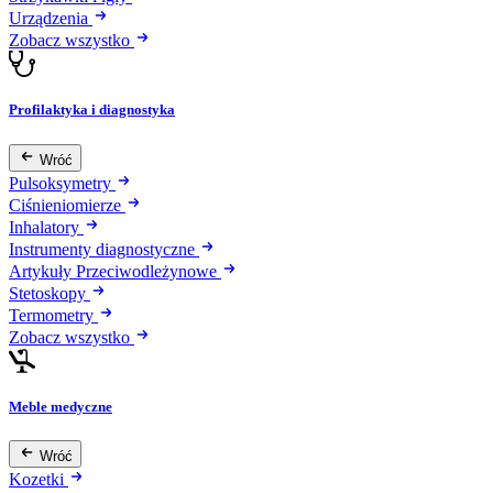
Urządzenia
Zobacz wszystko
Profilaktyka i diagnostyka
Wróć
Pulsoksymetry
Ciśnieniomierze
Inhalatory
Instrumenty diagnostyczne
Artykuły Przeciwodleżynowe
Stetoskopy
Termometry
Zobacz wszystko
Meble medyczne
Wróć
Kozetki