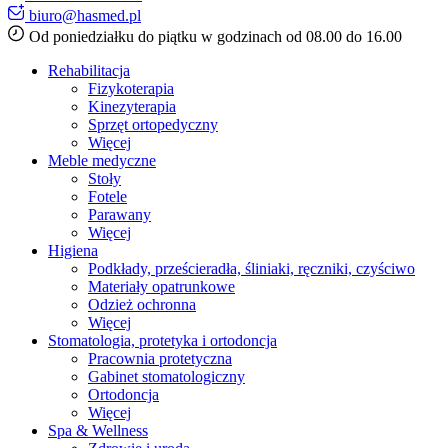
biuro@hasmed.pl
Od poniedziałku do piątku w godzinach od 08.00 do 16.00
Rehabilitacja
Fizykoterapia
Kinezyterapia
Sprzęt ortopedyczny
Więcej
Meble medyczne
Stoły
Fotele
Parawany
Więcej
Higiena
Podkłady, prześcieradła, śliniaki, ręczniki, czyściwo
Materiały opatrunkowe
Odzież ochronna
Więcej
Stomatologia, protetyka i ortodoncja
Pracownia protetyczna
Gabinet stomatologiczny
Ortodoncja
Więcej
Spa & Wellness