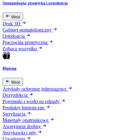
Stomatologia, protetyka i ortodoncja
Wróć
Druk 3D
Gabinet stomatologiczny
Ortodoncja
Pracownia protetyczna
Zobacz wszystko
Higiena
Wróć
Artykuły ochronne jednorazowe
Dezynfekcja
Pojemniki i worki na odpady
Produkty higieniczne
Sterylizacja
Materiały opatrunkowe
Asortyment drobny
Strzykawki i igły
Urządzenia