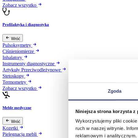
Zobacz wszystko
Profilaktyka i diagnostyka
Wróć
Pulsoksymetry
Ciśnieniomierze
Inhalatory
Instrumenty diagnostyczne
Artykuły Przeciwodleżynowe
Stetoskopy
Termometry
Zobacz wszystko
Zgoda
Meble medyczne
Niniejsza strona korzysta z
Wykorzystujemy pliki cookie 
Wróć
Kozetki
ruch w naszej witrynie. Inf
Pielęgnacja mebli
reklamowym i analitycznym. 