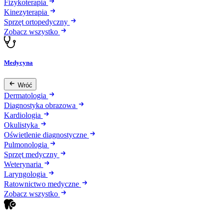
Fizykoterapia
Kinezyterapia
Sprzęt ortopedyczny
Zobacz wszystko
Medycyna
Wróć
Dermatologia
Diagnostyka obrazowa
Kardiologia
Okulistyka
Oświetlenie diagnostyczne
Pulmonologia
Sprzęt medyczny
Weterynaria
Laryngologia
Ratownictwo medyczne
Zobacz wszystko