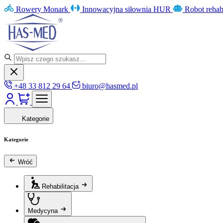
Rowery Monark
Innowacyjna siłownia HUR
Robot rehab
+48 33 812 29 64
biuro@hasmed.pl
Kategorie
Kategorie
Wróć
Rehabilitacja
Medycyna