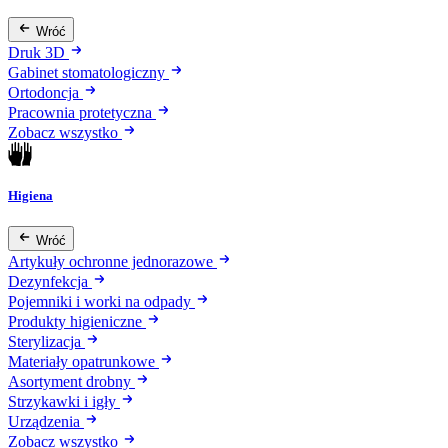
Wróć
Druk 3D
Gabinet stomatologiczny
Ortodoncja
Pracownia protetyczna
Zobacz wszystko
Higiena
Wróć
Artykuły ochronne jednorazowe
Dezynfekcja
Pojemniki i worki na odpady
Produkty higieniczne
Sterylizacja
Materiały opatrunkowe
Asortyment drobny
Strzykawki i igły
Urządzenia
Zobacz wszystko