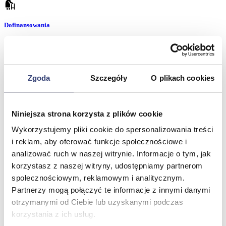
Dofinansowania
Wróć
Dofinansowania
Zobacz wszystko
Zgoda
Szczegóły
O plikach cookies
Wynajem
Niniejsza strona korzysta z plików cookie
Wróć
Wykorzystujemy pliki cookie do spersonalizowania treści
Zobacz wszystko
i reklam, aby oferować funkcje społecznościowe i
Aquatizer Testowy
analizować ruch w naszej witrynie. Informacje o tym, jak
Robot rehabilitacyjny ROBERT®
Robotyka w rehabilitacji
korzystasz z naszej witryny, udostępniamy partnerom
Dla rehabilitacji
społecznościowym, reklamowym i analitycznym.
Dla stomatologów
Partnerzy mogą połączyć te informacje z innymi danymi
Dofinansowania
Filmy
otrzymanymi od Ciebie lub uzyskanymi podczas
Poznaj Hasmed
korzystania z ich usług.
Nasze marki