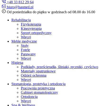
+48 33 812 29 64
biuro@hasmed.pl
Od poniedziałku do piątku w godzinach od 08.00 do 16.00
Rehabilitacja
Fizykoterapia
Kinezyterapia
Sprzęt ortopedyczny
Więcej
Meble medyczne
Stoły
Fotele
Parawany
Więcej
Higiena
Podkłady, prześcieradła, śliniaki, ręczniki, czyściwo
Materiały opatrunkowe
Odzież ochronna
Więcej
Stomatologia, protetyka i ortodoncja
Pracownia protetyczna
Gabinet stomatologiczny
Ortodoncja
Więcej
Spa & Wellness