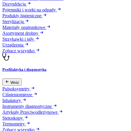
Dezynfekcja
Pojemniki i worki na odpady
Produkty higieniczne
Sterylizacja
Materiały opatrunkowe
Asortyment drobny
Strzykawki i igły
Urządzenia
Zobacz wszystko
Profilaktyka i diagnostyka
Wróć
Pulsoksymetry
Ciśnieniomierze
Inhalatory
Instrumenty diagnostyczne
Artykuły Przeciwodleżynowe
Stetoskopy
Termometry
Zobacz wszystko