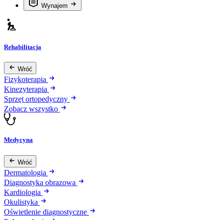
Wynajem
Rehabilitacja
Wróć
Fizykoterapia
Kinezyterapia
Sprzęt ortopedyczny
Zobacz wszystko
Medycyna
Wróć
Dermatologia
Diagnostyka obrazowa
Kardiologia
Okulistyka
Oświetlenie diagnostyczne