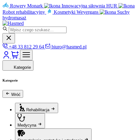
Rowery Monark
Innowacyjna siłownia HUR
Robot rehabilitacyjny
Kosmetyki Weyergans
Suchy
hydromasaż
+48 33 812 29 64
biuro@hasmed.pl
Kategorie
Kategorie
Wróć
Rehabilitacja
Medycyna