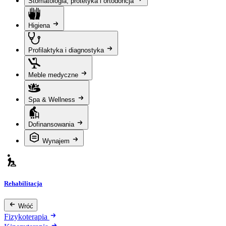
Stomatologia, protetyka i ortodoncja
Higiena
Profilaktyka i diagnostyka
Meble medyczne
Spa & Wellness
Dofinansowania
Wynajem
Rehabilitacja
Wróć
Fizykoterapia