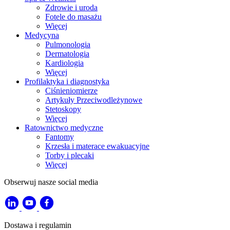
Zdrowie i uroda
Fotele do masażu
Więcej
Medycyna
Pulmonologia
Dermatologia
Kardiologia
Więcej
Profilaktyka i diagnostyka
Ciśnieniomierze
Artykuły Przeciwodleżynowe
Stetoskopy
Więcej
Ratownictwo medyczne
Fantomy
Krzesła i materace ewakuacyjne
Torby i plecaki
Więcej
Obserwuj nasze social media
Dostawa i regulamin