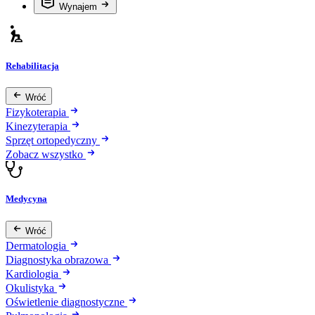
Wynajem
Rehabilitacja
Wróć
Fizykoterapia
Kinezyterapia
Sprzęt ortopedyczny
Zobacz wszystko
Medycyna
Wróć
Dermatologia
Diagnostyka obrazowa
Kardiologia
Okulistyka
Oświetlenie diagnostyczne