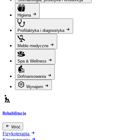
Higiena
Profilaktyka i diagnostyka
Meble medyczne
Spa & Wellness
Dofinansowania
Wynajem
Rehabilitacja
Wróć
Fizykoterapia
Kinezyterapia