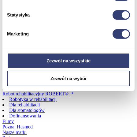
Statystyka
Dofinansowania
Wróć
Marketing
Dofinansowania
Zobacz wszystko
Zezwól na wszystkie
Wynajem
Wróć
Zezwól na wybór
Zobacz wszystko
Aquatizer Testowy
Robot rehabilitacyjny ROBERT®
Robotyka w rehabilitacji
Dla rehabilitacji
Dla stomatologów
Dofinansowania
Filmy
Poznaj Hasmed
Nasze marki