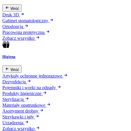
Wróć
Druk 3D
Gabinet stomatologiczny
Ortodoncja
Pracownia protetyczna
Zobacz wszystko
Higiena
Wróć
Artykuły ochronne jednorazowe
Dezynfekcja
Pojemniki i worki na odpady
Produkty higieniczne
Sterylizacja
Materiały opatrunkowe
Asortyment drobny
Strzykawki i igły
Urządzenia
Zobacz wszystko