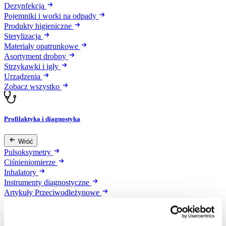
Dezynfekcja
Pojemniki i worki na odpady
Produkty higieniczne
Sterylizacja
Materiały opatrunkowe
Asortyment drobny
Strzykawki i igły
Urządzenia
Zobacz wszystko
Profilaktyka i diagnostyka
Wróć
Pulsoksymetry
Ciśnieniomierze
Inhalatory
Instrumenty diagnostyczne
Artykuły Przeciwodleżynowe
Stetoskopy
Termometry
Zobacz wszystko