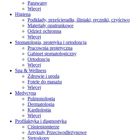
Parawany
Więcej
Higiena
Podkłady, prześcieradła, śliniaki, ręczniki, czyściwo
Materiały opatrunkowe
Odzież ochronna
Więcej
Stomatologia, protetyka i ortodoncja
Pracownia protetyczna
Gabinet stomatologiczny
Ortodoncja
Więcej
Spa & Wellness
Zdrowie i uroda
Fotele do masażu
Więcej
Medycyna
Pulmonologia
Dermatologia
Kardiologia
Więcej
Profilaktyka i diagnostyka
Ciśnieniomierze
Artykuły Przeciwodleżynowe
Stetoskopy