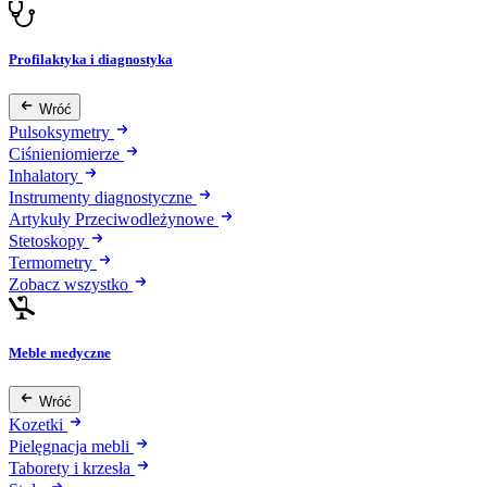
Profilaktyka i diagnostyka
Wróć
Pulsoksymetry
Ciśnieniomierze
Inhalatory
Instrumenty diagnostyczne
Artykuły Przeciwodleżynowe
Stetoskopy
Termometry
Zobacz wszystko
Meble medyczne
Wróć
Kozetki
Pielęgnacja mebli
Taborety i krzesła