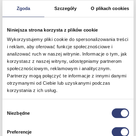
Zgoda
Szczegóły
O plikach cookies
Meble medyczne
Niniejsza strona korzysta z plików cookie
Wróć
Kozetki
Wykorzystujemy pliki cookie do spersonalizowania treści
Pielęgnacja mebli
i reklam, aby oferować funkcje społecznościowe i
Taborety i krzesła
analizować ruch w naszej witrynie. Informacje o tym, jak
Stoły
korzystasz z naszej witryny, udostępniamy partnerom
Parawany
Fotele
społecznościowym, reklamowym i analitycznym.
Zobacz wszystko
Partnerzy mogą połączyć te informacje z innymi danymi
otrzymanymi od Ciebie lub uzyskanymi podczas
korzystania z ich usług.
Spa & Wellness
Wróć
Wybór
Fotele do masażu
Niezbędne
zgody
Urządzenia
Zdrowie i uroda
Zobacz wszystko
Preferencje