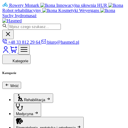
Rowery Monark
Innowacyjna siłownia HUR
Robot rehabilitacyjny
Kosmetyki Weyergans
Suchy hydromasaż
+48 33 812 29 64
biuro@hasmed.pl
Kategorie
Kategorie
Wróć
Rehabilitacja
Medycyna
Stomatologia, protetyka i ortodoncja