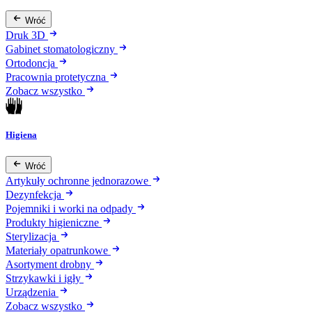
Wróć
Druk 3D
Gabinet stomatologiczny
Ortodoncja
Pracownia protetyczna
Zobacz wszystko
Higiena
Wróć
Artykuły ochronne jednorazowe
Dezynfekcja
Pojemniki i worki na odpady
Produkty higieniczne
Sterylizacja
Materiały opatrunkowe
Asortyment drobny
Strzykawki i igły
Urządzenia
Zobacz wszystko