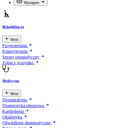
Wynajem
Rehabilitacja
Wróć
Fizykoterapia
Kinezyterapia
Sprzęt ortopedyczny
Zobacz wszystko
Medycyna
Wróć
Dermatologia
Diagnostyka obrazowa
Kardiologia
Okulistyka
Oświetlenie diagnostyczne