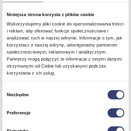
Niniejsza strona korzysta z plików cookie
Meble medyczne
Wykorzystujemy pliki cookie do spersonalizowania treści
Wróć
i reklam, aby oferować funkcje społecznościowe i
Kozetki
analizować ruch w naszej witrynie. Informacje o tym, jak
Pielęgnacja mebli
korzystasz z naszej witryny, udostępniamy partnerom
Taborety i krzesła
społecznościowym, reklamowym i analitycznym.
Stoły
Partnerzy mogą połączyć te informacje z innymi danymi
Parawany
Fotele
otrzymanymi od Ciebie lub uzyskanymi podczas
Zobacz wszystko
korzystania z ich usług.
Wybór
Spa & Wellness
Niezbędne
zgody
Wróć
Fotele do masażu
Preferencje
Urządzenia
Zdrowie i uroda
Zobacz wszystko
Statystyka