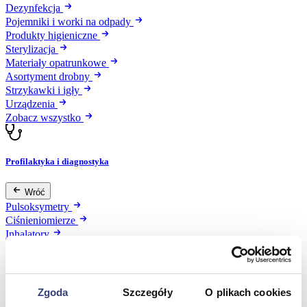
Dezynfekcja
Pojemniki i worki na odpady
Produkty higieniczne
Sterylizacja
Materiały opatrunkowe
Asortyment drobny
Strzykawki i igły
Urządzenia
Zobacz wszystko
Profilaktyka i diagnostyka
Wróć
Pulsoksymetry
Ciśnieniomierze
Inhalatory
Instrumenty diagnostyczne
Artykuły Przeciwodleżynowe
Stetoskopy
Termometry
Zgoda
Szczegóły
O plikach cookies
Zobacz wszystko