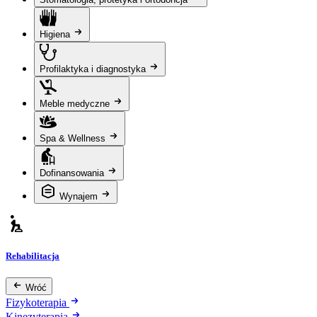
Higiena
Profilaktyka i diagnostyka
Meble medyczne
Spa & Wellness
Dofinansowania
Wynajem
Rehabilitacja
Wróć
Fizykoterapia
Kinezyterapia