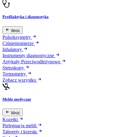
Profilaktyka i diagnostyka
Wróć
Pulsoksymetry
Ciśnieniomierze
Inhalatory
Instrumenty diagnostyczne
Artykuły Przeciwodleżynowe
Stetoskopy
Termometry
Zobacz wszystko
Meble medyczne
Wróć
Kozetki
Pielęgnacja mebli
Taborety i krzesła