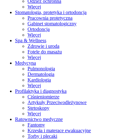
Odzież ochronna
Więcej
Stomatologia, protetyka i ortodoncja
Pracownia protetyczna
Gabinet stomatologiczny
Ortodoncja
Więcej
Spa & Wellness
Zdrowie i uroda
Fotele do masażu
Więcej
Medycyna
Pulmonologia
Dermatologia
Kardiologia
Więcej
Profilaktyka i diagnostyka
Ciśnieniomierze
Artykuły Przeciwodleżynowe
Stetoskopy
Więcej
Ratownictwo medyczne
Fantomy
Krzesła i materace ewakuacyjne
Torby i plecaki