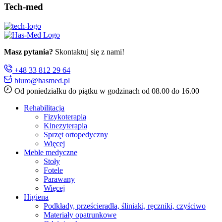
Tech-med
Masz pytania?
Skontaktuj się z nami!
+48 33 812 29 64
biuro@hasmed.pl
Od poniedziałku do piątku w godzinach od 08.00 do 16.00
Rehabilitacja
Fizykoterapia
Kinezyterapia
Sprzęt ortopedyczny
Więcej
Meble medyczne
Stoły
Fotele
Parawany
Więcej
Higiena
Podkłady, prześcieradła, śliniaki, ręczniki, czyściwo
Materiały opatrunkowe