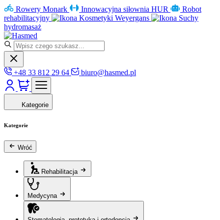
Rowery Monark
Innowacyjna siłownia HUR
Robot
rehabilitacyjny
Kosmetyki Weyergans
Suchy
hydromasaż
+48 33 812 29 64
biuro@hasmed.pl
Kategorie
Kategorie
Wróć
Rehabilitacja
Medycyna
Stomatologia, protetyka i ortodoncja